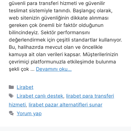
güvenli para transferi hizmeti ve güvenilir
teslimat sistemiyle tanındı. Başlangıç ​​olarak,
web sitenizin güvenliğinin dikkate alınması
gereken çok önemli bir faktör olduğunun
bilincindeyiz. Sektör performansını
değerlendirmek için çeşitli standartlar kullanıyor.
Bu, halihazırda mevcut olan ve öncelikle
kamuya ait olan verileri kapsar. Müşterilerinizin
çevrimiçi platformunuzla etkileşimde bulunma
şekli çok …
Devamını oku…
Kategoriler
Lirabet
Etiketler
Lirabet canlı destek
,
lirabet para transferi
hizmeti
,
lirabet pazar alternatifleri sunar
Yorum yap