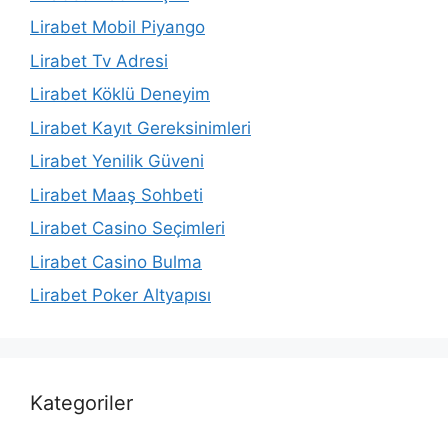
Lirabet Mobil Piyango
Lirabet Tv Adresi
Lirabet Köklü Deneyim
Lirabet Kayıt Gereksinimleri
Lirabet Yenilik Güveni
Lirabet Maaş Sohbeti
Lirabet Casino Seçimleri
Lirabet Casino Bulma
Lirabet Poker Altyapısı
Kategoriler