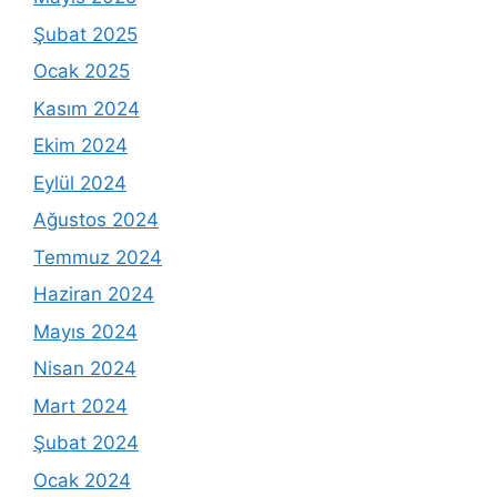
Şubat 2025
Ocak 2025
Kasım 2024
Ekim 2024
Eylül 2024
Ağustos 2024
Temmuz 2024
Haziran 2024
Mayıs 2024
Nisan 2024
Mart 2024
Şubat 2024
Ocak 2024