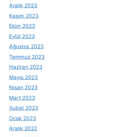
Aralık 2023
Kasım 2023
Ekim 2023
Eylül 2023
Ağustos 2023
Temmuz 2023
Haziran 2023
Mayıs 2023
Nisan 2023
Mart 2023
Şubat 2023
Ocak 2023
Aralık 2022