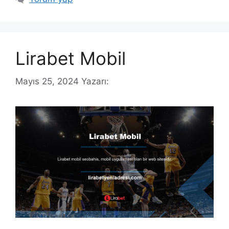
Lirabet Mobil
Mayıs 25, 2024
Yazarı: