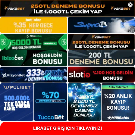
×
LIRABET GİRİŞ İÇİN TIKLAYINIZ!