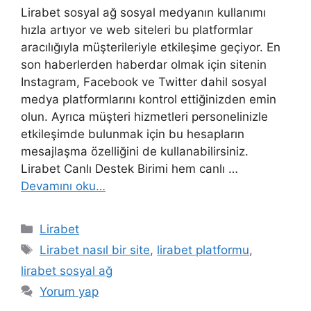
Lirabet sosyal ağ sosyal medyanın kullanımı
hızla artıyor ve web siteleri bu platformlar
aracılığıyla müşterileriyle etkileşime geçiyor. En
son haberlerden haberdar olmak için sitenin
Instagram, Facebook ve Twitter dahil sosyal
medya platformlarını kontrol ettiğinizden emin
olun. Ayrıca müşteri hizmetleri personelinizle
etkileşimde bulunmak için bu hesapların
mesajlaşma özelliğini de kullanabilirsiniz.
Lirabet Canlı Destek Birimi hem canlı …
Devamını oku…
Kategoriler
Lirabet
Etiketler
Lirabet nasıl bir site
,
lirabet platformu
,
lirabet sosyal ağ
Yorum yap