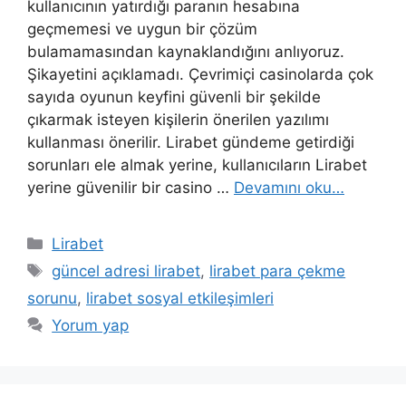
kullanıcının yatırdığı paranın hesabına
geçmemesi ve uygun bir çözüm
bulamamasından kaynaklandığını anlıyoruz.
Şikayetini açıklamadı. Çevrimiçi casinolarda çok
sayıda oyunun keyfini güvenli bir şekilde
çıkarmak isteyen kişilerin önerilen yazılımı
kullanması önerilir. Lirabet gündeme getirdiği
sorunları ele almak yerine, kullanıcıların Lirabet
yerine güvenilir bir casino …
Devamını oku…
Kategoriler
Lirabet
Etiketler
güncel adresi lirabet
,
lirabet para çekme
sorunu
,
lirabet sosyal etkileşimleri
Yorum yap