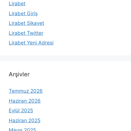
Lirabet
Lirabet Giriş
Lirabet Şikayet
Lirabet Twitter
Lirabet Yeni Adresi
Arşivler
Temmuz 2026
Haziran 2026
Eylül 2025
Haziran 2025
Mayıs 2025