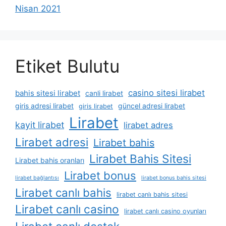
Nisan 2021
Etiket Bulutu
casino sitesi lirabet
bahis sitesi lirabet
canli lirabet
giris adresi lirabet
güncel adresi lirabet
giris lirabet
Lirabet
kayit lirabet
lirabet adres
Lirabet adresi
Lirabet bahis
Lirabet Bahis Sitesi
Lirabet bahis oranları
Lirabet bonus
lirabet bağlantısı
lirabet bonus bahis sitesi
Lirabet canlı bahis
lirabet canlı bahis sitesi
Lirabet canlı casino
lirabet canlı casino oyunları