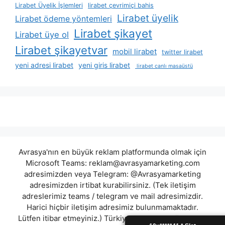
Lirabet Üyelik İşlemleri
lirabet çevrimiçi bahis
Lirabet üyelik
Lirabet ödeme yöntemleri
Lirabet şikayet
Lirabet üye ol
Lirabet şikayetvar
mobil lirabet
twitter lirabet
yeni adresi lirabet
yeni giris lirabet
lirabet canlı masaüstü
Avrasya'nın en büyük reklam platformunda olmak için
Microsoft Teams:
reklam@avrasyamarketing.com
adresimizden veya Telegram: @Avrasyamarketing
adresimizden irtibat kurabilirsiniz. (Tek iletişim
adreslerimiz teams / telegram ve mail adresimizdir.
Harici hiçbir iletişim adresimiz bulunmamaktadır.
Lütfen itibar etmeyiniz.) Türkiye yasalarına göre 7258