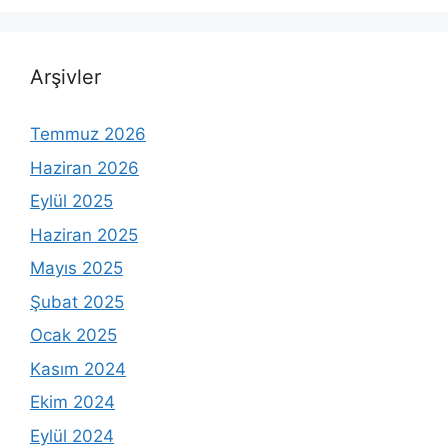
Arşivler
Temmuz 2026
Haziran 2026
Eylül 2025
Haziran 2025
Mayıs 2025
Şubat 2025
Ocak 2025
Kasım 2024
Ekim 2024
Eylül 2024