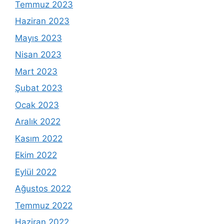
Temmuz 2023
Haziran 2023
Mayıs 2023
Nisan 2023
Mart 2023
Şubat 2023
Ocak 2023
Aralık 2022
Kasım 2022
Ekim 2022
Eylül 2022
Ağustos 2022
Temmuz 2022
Haziran 2022