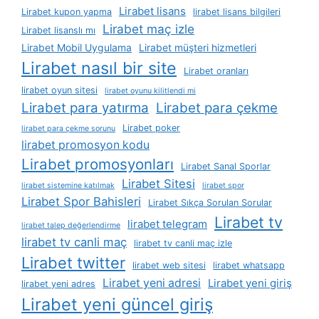
Lirabet lisans
Lirabet kupon yapma
lirabet lisans bilgileri
Lirabet maç izle
Lirabet lisanslı mı
Lirabet Mobil Uygulama
Lirabet müşteri hizmetleri
Lirabet nasıl bir site
Lirabet oranları
lirabet oyun sitesi
lirabet oyunu kilitlendi mi
Lirabet para yatırma
Lirabet para çekme
Lirabet poker
lirabet para çekme sorunu
lirabet promosyon kodu
Lirabet promosyonları
Lirabet Sanal Sporlar
Lirabet Sitesi
lirabet sistemine katılmak
lirabet spor
Lirabet Spor Bahisleri
Lirabet Sıkça Sorulan Sorular
Lirabet tv
lirabet telegram
lirabet talep değerlendirme
lirabet tv canli maç
lirabet tv canli maç izle
Lirabet twitter
lirabet web sitesi
lirabet whatsapp
Lirabet yeni adresi
Lirabet yeni giriş
lirabet yeni adres
Lirabet yeni güncel giriş