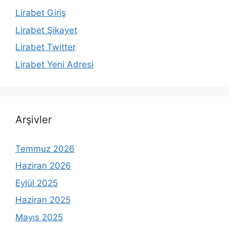
Lirabet Giriş
Lirabet Şikayet
Lirabet Twitter
Lirabet Yeni Adresi
Arşivler
Temmuz 2026
Haziran 2026
Eylül 2025
Haziran 2025
Mayıs 2025