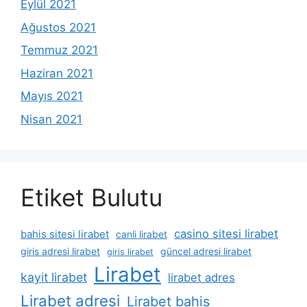
Eylül 2021
Ağustos 2021
Temmuz 2021
Haziran 2021
Mayıs 2021
Nisan 2021
Etiket Bulutu
casino sitesi lirabet
bahis sitesi lirabet
canli lirabet
giris adresi lirabet
güncel adresi lirabet
giris lirabet
Lirabet
kayit lirabet
lirabet adres
Lirabet adresi
Lirabet bahis