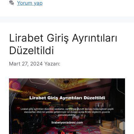
Yorum yap
Lirabet Giriş Ayrıntıları
Düzeltildi
Mart 27, 2024
Yazarı: