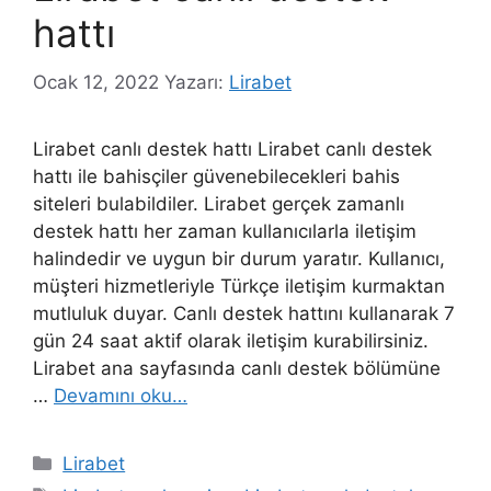
hattı
Ocak 12, 2022
Yazarı:
Lirabet
Lirabet canlı destek hattı Lirabet canlı destek
hattı ile bahisçiler güvenebilecekleri bahis
siteleri bulabildiler. Lirabet gerçek zamanlı
destek hattı her zaman kullanıcılarla iletişim
halindedir ve uygun bir durum yaratır. Kullanıcı,
müşteri hizmetleriyle Türkçe iletişim kurmaktan
mutluluk duyar. Canlı destek hattını kullanarak 7
gün 24 saat aktif olarak iletişim kurabilirsiniz.
Lirabet ana sayfasında canlı destek bölümüne
…
Devamını oku…
Kategoriler
Lirabet