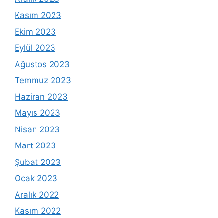
Kasım 2023
Ekim 2023
Eylül 2023
Ağustos 2023
Temmuz 2023
Haziran 2023
Mayıs 2023
Nisan 2023
Mart 2023
Şubat 2023
Ocak 2023
Aralık 2022
Kasım 2022