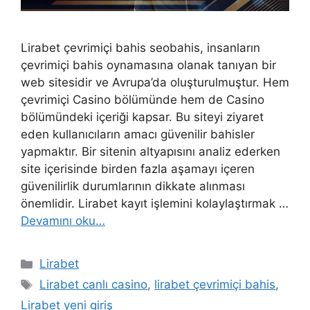
Lirabet çevrimiçi bahis seobahis, insanların
çevrimiçi bahis oynamasına olanak tanıyan bir
web sitesidir ve Avrupa’da oluşturulmuştur. Hem
çevrimiçi Casino bölümünde hem de Casino
bölümündeki içeriği kapsar. Bu siteyi ziyaret
eden kullanıcıların amacı güvenilir bahisler
yapmaktır. Bir sitenin altyapısını analiz ederken
site içerisinde birden fazla aşamayı içeren
güvenilirlik durumlarının dikkate alınması
önemlidir. Lirabet kayıt işlemini kolaylaştırmak …
Devamını oku…
Kategoriler
Lirabet
Etiketler
Lirabet canlı casino
,
lirabet çevrimiçi bahis
,
Lirabet yeni giriş