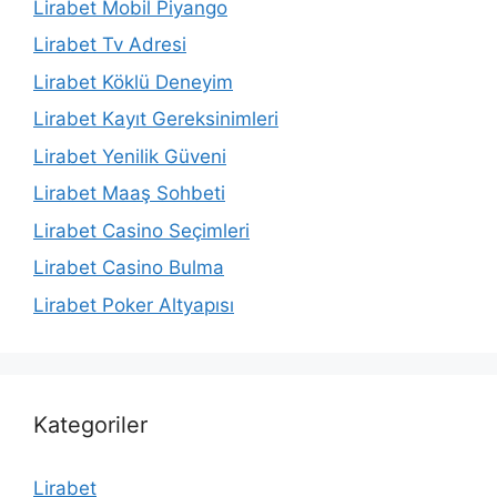
Lirabet Mobil Piyango
Lirabet Tv Adresi
Lirabet Köklü Deneyim
Lirabet Kayıt Gereksinimleri
Lirabet Yenilik Güveni
Lirabet Maaş Sohbeti
Lirabet Casino Seçimleri
Lirabet Casino Bulma
Lirabet Poker Altyapısı
Kategoriler
Lirabet