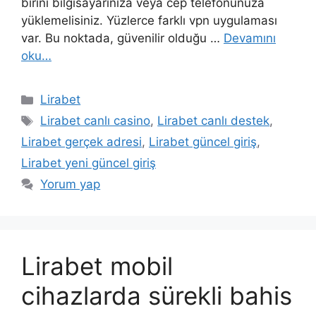
birini bilgisayarınıza veya cep telefonunuza
yüklemelisiniz. Yüzlerce farklı vpn uygulaması
var. Bu noktada, güvenilir olduğu …
Devamını
oku…
Kategoriler
Lirabet
Etiketler
Lirabet canlı casino
,
Lirabet canlı destek
,
Lirabet gerçek adresi
,
Lirabet güncel giriş
,
Lirabet yeni güncel giriş
Yorum yap
Lirabet mobil
cihazlarda sürekli bahis