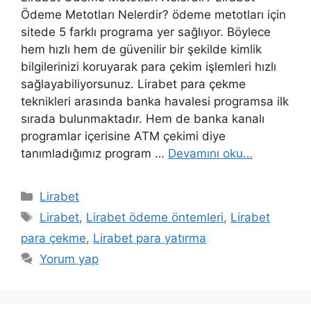
Ödeme Metotları Nelerdir? ödeme metotları için
sitede 5 farklı programa yer sağlıyor. Böylece
hem hızlı hem de güvenilir bir şekilde kimlik
bilgilerinizi koruyarak para çekim işlemleri hızlı
sağlayabiliyorsunuz. Lirabet para çekme
teknikleri arasında banka havalesi programsa ilk
sırada bulunmaktadır. Hem de banka kanalı
programlar içerisine ATM çekimi diye
tanımladığımız program …
Devamını oku…
Kategoriler
Lirabet
Etiketler
Lirabet
,
Lirabet ödeme öntemleri
,
Lirabet
para çekme
,
Lirabet para yatırma
Yorum yap