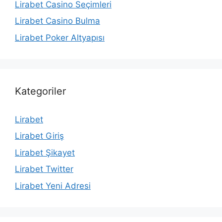
Lirabet Casino Seçimleri
Lirabet Casino Bulma
Lirabet Poker Altyapısı
Kategoriler
Lirabet
Lirabet Giriş
Lirabet Şikayet
Lirabet Twitter
Lirabet Yeni Adresi