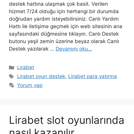
destek hattına ulaşmak çok basit. Verilen
hizmet 7/24 olduğu için herhangi bir durumda
doğrudan yardım isteyebilirsiniz. Canlı Yardım
Hattı ile iletişime geçmek için web sitesinin ana
sayfasındaki düğmesine tıklayın. Canlı Destek
butonu yeşil zemin üzerine beyaz olarak Canlı
Destek yazılarak …
Devamını oku…
Kategoriler
Lirabet
Etiketler
Lirabet oyun destek
,
Lirabet para yatırma
Yorum yap
Lirabet slot oyunlarında
nasıl kazanılır