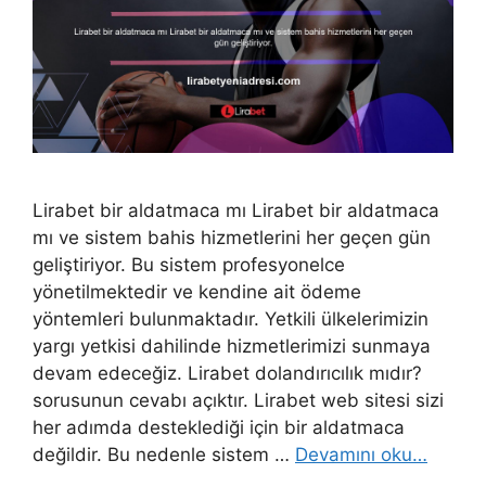
Lirabet bir aldatmaca mı Lirabet bir aldatmaca
mı ve sistem bahis hizmetlerini her geçen gün
geliştiriyor. Bu sistem profesyonelce
yönetilmektedir ve kendine ait ödeme
yöntemleri bulunmaktadır. Yetkili ülkelerimizin
yargı yetkisi dahilinde hizmetlerimizi sunmaya
devam edeceğiz. Lirabet dolandırıcılık mıdır?
sorusunun cevabı açıktır. Lirabet web sitesi sizi
her adımda desteklediği için bir aldatmaca
değildir. Bu nedenle sistem …
Devamını oku…