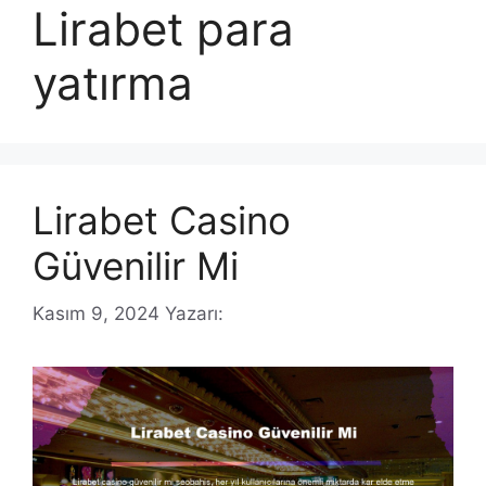
Lirabet para
yatırma
Lirabet Casino
Güvenilir Mi
Kasım 9, 2024
Yazarı: