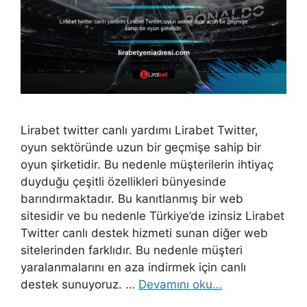
Lirabet twitter canlı yardımı Lirabet Twitter,
oyun sektöründe uzun bir geçmişe sahip bir
oyun şirketidir. Bu nedenle müşterilerin ihtiyaç
duyduğu çeşitli özellikleri bünyesinde
barındırmaktadır. Bu kanıtlanmış bir web
sitesidir ve bu nedenle Türkiye’de izinsiz Lirabet
Twitter canlı destek hizmeti sunan diğer web
sitelerinden farklıdır. Bu nedenle müşteri
yaralanmalarını en aza indirmek için canlı
destek sunuyoruz. …
Devamını oku…