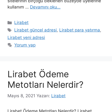
sitelerinin birçoğu beklenen düzeyde üyelerine
kullanım …
Devamını oku…
Kategoriler
Lirabet
Etiketler
Lirabet güncel adresi
,
Lirabet para yatırma
,
Lirabet yeni adresi
Yorum yap
Lirabet Ödeme
Metotları Nelerdir?
Mayıs 8, 2021
Yazarı:
Lirabet
Lirabet Ödeme Metotları Nelerdir? Lirabet