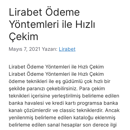
Lirabet Ödeme
Yöntemleri ile Hızlı
Çekim
Mayıs 7, 2021
Yazarı:
Lirabet
Lirabet Ödeme Yöntemleri ile Hızlı Çekim
Lirabet Ödeme Yöntemleri ile Hızlı Çekim
ödeme teknikleri ile eş güdümlü çok hızlı bir
şekilde paranızı çekebilirsiniz. Para çekim
teknikleri içerisine yerleştirilmiş belirleme edilen
banka havalesi ve kredi kartı programsa banka
kanalı çözümlerdir ve classic tekniklerdir. Ancak
yenilenmiş belirleme edilen kataloğu eklenmiş
belirleme edilen sanal hesaplar son derece ilgi