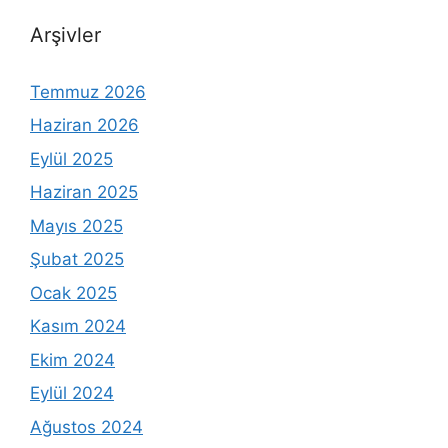
Arşivler
Temmuz 2026
Haziran 2026
Eylül 2025
Haziran 2025
Mayıs 2025
Şubat 2025
Ocak 2025
Kasım 2024
Ekim 2024
Eylül 2024
Ağustos 2024