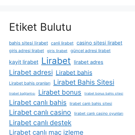
Etiket Bulutu
casino sitesi lirabet
bahis sitesi lirabet
canli lirabet
giris adresi lirabet
güncel adresi lirabet
giris lirabet
Lirabet
kayit lirabet
lirabet adres
Lirabet adresi
Lirabet bahis
Lirabet Bahis Sitesi
Lirabet bahis oranları
Lirabet bonus
lirabet bağlantısı
lirabet bonus bahis sitesi
Lirabet canlı bahis
lirabet canlı bahis sitesi
Lirabet canlı casino
lirabet canlı casino oyunları
Lirabet canlı destek
Lirabet canlı maç izleme