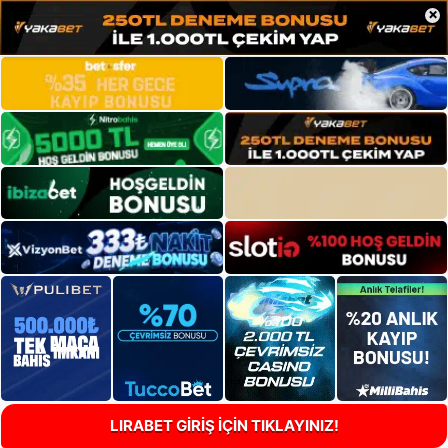
×
LIRABET GİRİŞ İÇİN TIKLAYINIZ!