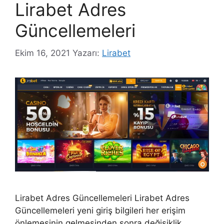
Lirabet Adres
Güncellemeleri
Ekim 16, 2021
Yazarı:
Lirabet
Lirabet Adres Güncellemeleri Lirabet Adres
Güncellemeleri yeni giriş bilgileri her erişim
önlemesinin gelmesinden sonra değişiklik