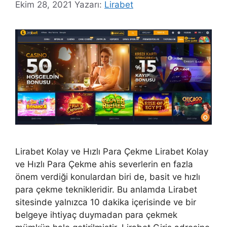
Ekim 28, 2021
Yazarı:
Lirabet
Lirabet Kolay ve Hızlı Para Çekme Lirabet Kolay
ve Hızlı Para Çekme ahis severlerin en fazla
önem verdiği konulardan biri de, basit ve hızlı
para çekme teknikleridir. Bu anlamda Lirabet
sitesinde yalnızca 10 dakika içerisinde ve bir
belgeye ihtiyaç duymadan para çekmek