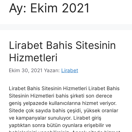
Ay:
Ekim 2021
Lirabet Bahis Sitesinin
Hizmetleri
Ekim 30, 2021
Yazarı:
Lirabet
Lirabet Bahis Sitesinin Hizmetleri Lirabet Bahis
Sitesinin Hizmetleri bahis şirketi son derece
geniş yelpazede kullanıcılarına hizmet veriyor.
Sitede çok sayıda bahis çeşidi, yüksek oranlar
ve kampanyalar sunuluyor. Lirabet giriş
yaptıktan sonra bütün oyunlara erişebilir ve