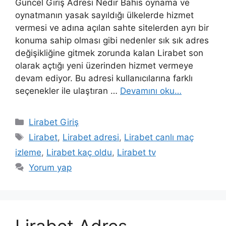
Güncel Giriş Adresi Nedir Bahis oynama ve
oynatmanın yasak sayıldığı ülkelerde hizmet
vermesi ve adına açılan sahte sitelerden ayrı bir
konuma sahip olması gibi nedenler sık sık adres
değişikliğine gitmek zorunda kalan Lirabet son
olarak açtığı yeni üzerinden hizmet vermeye
devam ediyor. Bu adresi kullanıcılarına farklı
seçenekler ile ulaştıran …
Devamını oku…
Kategoriler
Lirabet Giriş
Etiketler
Lirabet
,
Lirabet adresi
,
Lirabet canlı maç
izleme
,
Lirabet kaç oldu
,
Lirabet tv
Yorum yap
Lirabet Adres