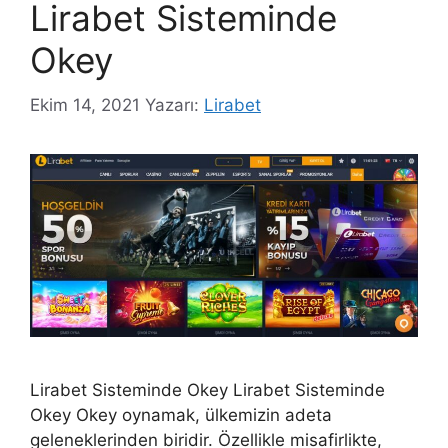
Lirabet Sisteminde
Okey
Ekim 14, 2021
Yazarı:
Lirabet
Lirabet Sisteminde Okey Lirabet Sisteminde
Okey Okey oynamak, ülkemizin adeta
geleneklerinden biridir. Özellikle misafirlikte,