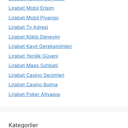
Lirabet Mobil Erişim
Lirabet Mobil Piyango
Lirabet Tv Adresi
Lirabet Köklü Deneyim
Lirabet Kayıt Gereksinimleri
Lirabet Yenilik Güveni
Lirabet Maaş Sohbeti
Lirabet Casino Seçimleri
Lirabet Casino Bulma
Lirabet Poker Altyapısı
Kategoriler