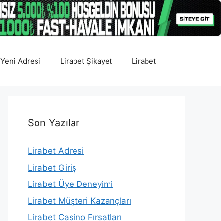
 Yeni Adresi
Lirabet Şikayet
Lirabet
Son Yazılar
Lirabet Adresi
Lirabet Giriş
Lirabet Üye Deneyimi
Lirabet Müşteri Kazançları
Lirabet Casino Fırsatları