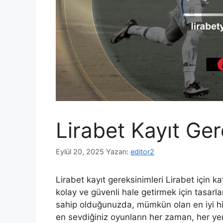
Lirabet Kayıt Ger
Eylül 20, 2025
Yazarı:
editor2
Lirabet kayıt gereksinimleri Lirabet için ka
kolay ve güvenli hale getirmek için tasarla
sahip olduğunuzda, mümkün olan en iyi hiz
en sevdiğiniz oyunların her zaman, her yerd