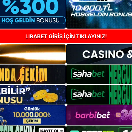
LIRABET GİRİŞ İÇİN TIKLAYINIZ!