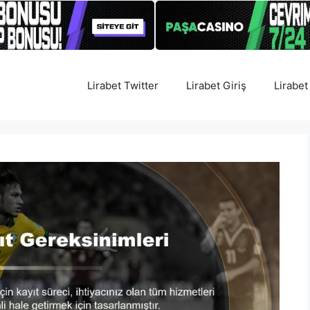
Lirabet Twitter
Lirabet Giriş
Lirabet