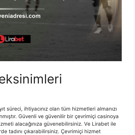
eksinimleri
yıt süreci, ihtiyacınız olan tüm hizmetleri almanızı
nmıştır. Güvenli ve güvenilir bir çevrimiçi casinoya
meti alacağınıza güvenebilirsiniz. Ve Lirabet ile
e tadını çıkarabilirsiniz. Çevrimiçi hizmet