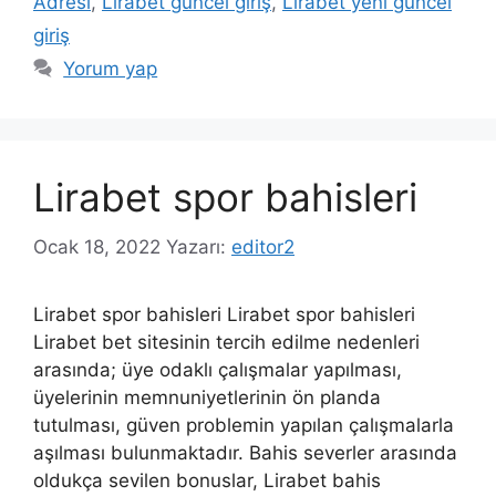
Adresi
,
Lirabet güncel giriş
,
Lirabet yeni güncel
giriş
Yorum yap
Lirabet spor bahisleri
Ocak 18, 2022
Yazarı:
editor2
Lirabet spor bahisleri Lirabet spor bahisleri
Lirabet bet sitesinin tercih edilme nedenleri
arasında; üye odaklı çalışmalar yapılması,
üyelerinin memnuniyetlerinin ön planda
tutulması, güven problemin yapılan çalışmalarla
aşılması bulunmaktadır. Bahis severler arasında
oldukça sevilen bonuslar, Lirabet bahis