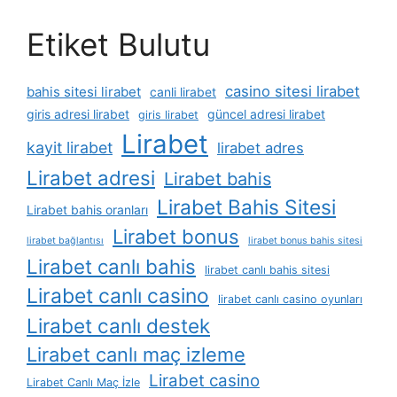
Etiket Bulutu
casino sitesi lirabet
bahis sitesi lirabet
canli lirabet
giris adresi lirabet
güncel adresi lirabet
giris lirabet
Lirabet
kayit lirabet
lirabet adres
Lirabet adresi
Lirabet bahis
Lirabet Bahis Sitesi
Lirabet bahis oranları
Lirabet bonus
lirabet bağlantısı
lirabet bonus bahis sitesi
Lirabet canlı bahis
lirabet canlı bahis sitesi
Lirabet canlı casino
lirabet canlı casino oyunları
Lirabet canlı destek
Lirabet canlı maç izleme
Lirabet casino
Lirabet Canlı Maç İzle