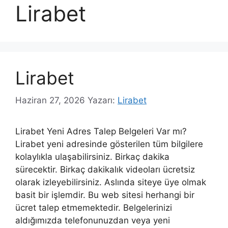
Lirabet
Lirabet
Haziran 27, 2026
Yazarı:
Lirabet
Lirabet Yeni Adres Talep Belgeleri Var mı?
Lirabet yeni adresinde gösterilen tüm bilgilere
kolaylıkla ulaşabilirsiniz. Birkaç dakika
sürecektir. Birkaç dakikalık videoları ücretsiz
olarak izleyebilirsiniz. Aslında siteye üye olmak
basit bir işlemdir. Bu web sitesi herhangi bir
ücret talep etmemektedir. Belgelerinizi
aldığımızda telefonunuzdan veya yeni