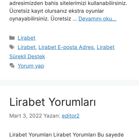
adresimizden bahis sitelerimizi kullanabilirsiniz.
Ücretsiz kayıt olursanız ekstra oyunlar
oynayabilirsiniz. Ücretsiz …
Devamını oku…
Kategoriler
Lirabet
Etiketler
Lirabet
,
Lirabet E-posta Adres
,
Lirabet
Sürekli Destek
Yorum yap
Lirabet Yorumları
Mart 3, 2022
Yazarı:
editor2
Lirabet Yorumları Lirabet Yorumları Bu sayede