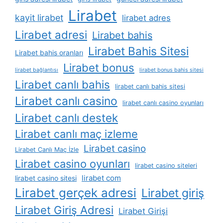
Lirabet
kayit lirabet
lirabet adres
Lirabet adresi
Lirabet bahis
Lirabet Bahis Sitesi
Lirabet bahis oranları
Lirabet bonus
lirabet bağlantısı
lirabet bonus bahis sitesi
Lirabet canlı bahis
lirabet canlı bahis sitesi
Lirabet canlı casino
lirabet canlı casino oyunları
Lirabet canlı destek
Lirabet canlı maç izleme
Lirabet casino
Lirabet Canlı Maç İzle
Lirabet casino oyunları
lirabet casino siteleri
lirabet com
lirabet casino sitesi
Lirabet gerçek adresi
Lirabet giriş
Lirabet Giriş Adresi
Lirabet Girişi