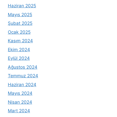
Haziran 2025
Mayıs 2025
Şubat 2025
Ocak 2025
Kasım 2024
Ekim 2024
Eylül 2024
Ağustos 2024
Temmuz 2024
Haziran 2024
Mayıs 2024
Nisan 2024
Mart 2024