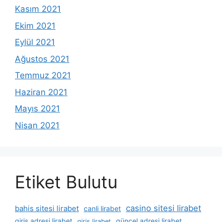
Kasım 2021
Ekim 2021
Eylül 2021
Ağustos 2021
Temmuz 2021
Haziran 2021
Mayıs 2021
Nisan 2021
Etiket Bulutu
casino sitesi lirabet
bahis sitesi lirabet
canli lirabet
giris adresi lirabet
güncel adresi lirabet
giris lirabet