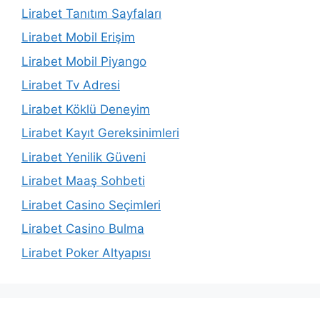
Lirabet Tanıtım Sayfaları
Lirabet Mobil Erişim
Lirabet Mobil Piyango
Lirabet Tv Adresi
Lirabet Köklü Deneyim
Lirabet Kayıt Gereksinimleri
Lirabet Yenilik Güveni
Lirabet Maaş Sohbeti
Lirabet Casino Seçimleri
Lirabet Casino Bulma
Lirabet Poker Altyapısı