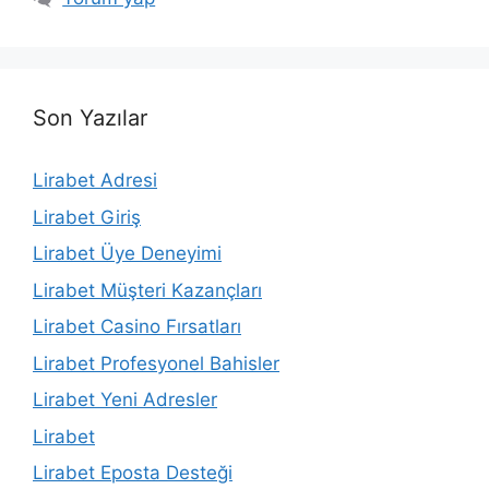
Son Yazılar
Lirabet Adresi
Lirabet Giriş
Lirabet Üye Deneyimi
Lirabet Müşteri Kazançları
Lirabet Casino Fırsatları
Lirabet Profesyonel Bahisler
Lirabet Yeni Adresler
Lirabet
Lirabet Eposta Desteği