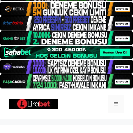
İçeriğe
atla
Menü