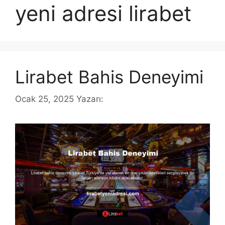
yeni adresi lirabet
Lirabet Bahis Deneyimi
Ocak 25, 2025
Yazarı: