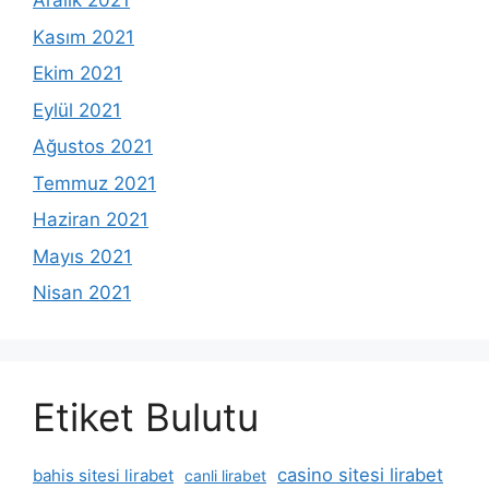
Aralık 2021
Kasım 2021
Ekim 2021
Eylül 2021
Ağustos 2021
Temmuz 2021
Haziran 2021
Mayıs 2021
Nisan 2021
Etiket Bulutu
casino sitesi lirabet
bahis sitesi lirabet
canli lirabet