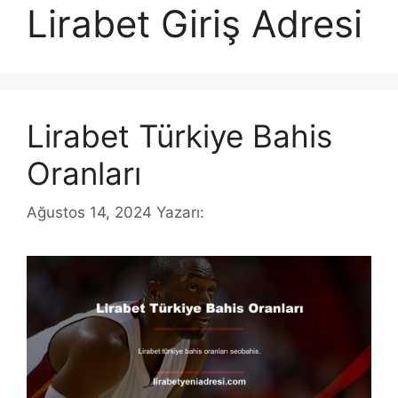
Lirabet Giriş Adresi
Lirabet Türkiye Bahis
Oranları
Ağustos 14, 2024
Yazarı: