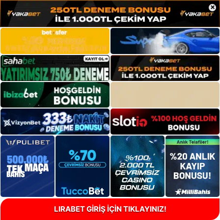
×
LIRABET GİRİŞ İÇİN TIKLAYINIZ!