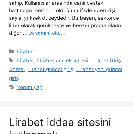
sahip. Kullanıcılar arasında canlı destek
hattından memnun olduğunu ifade eden kişi
sayısı yüksek düzeydedir. Bu başarı, sektörde
lider olarak görülmekte ve benzer programların
diğer …
Devamını oku…
Kategoriler
Lirabet
Etiketler
Lirabet
,
Lirabet gerçek adresi
,
Lirabet Giriş
Adresi
,
Lirabet güncel giriş
,
Lirabet yeni güncel
giriş
Yorum yap
Lirabet iddaa sitesini