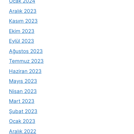
Ocak 2024
Aralık 2023
Kasım 2023
Ekim 2023
Eylül 2023
Ağustos 2023
Temmuz 2023
Haziran 2023
Mayıs 2023
Nisan 2023
Mart 2023
Şubat 2023
Ocak 2023
Aralık 2022