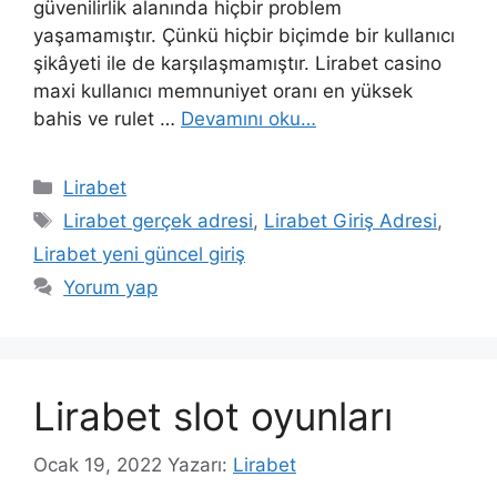
güvenilirlik alanında hiçbir problem
yaşamamıştır. Çünkü hiçbir biçimde bir kullanıcı
şikâyeti ile de karşılaşmamıştır. Lirabet casino
maxi kullanıcı memnuniyet oranı en yüksek
bahis ve rulet …
Devamını oku…
Kategoriler
Lirabet
Etiketler
Lirabet gerçek adresi
,
Lirabet Giriş Adresi
,
Lirabet yeni güncel giriş
Yorum yap
Lirabet slot oyunları
Ocak 19, 2022
Yazarı:
Lirabet