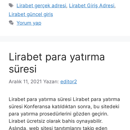
Etiketler
Lirabet gerçek adresi
,
Lirabet Giriş Adresi
,
Lirabet güncel giriş
Yorum yap
Lirabet para yatırma
süresi
Aralık 11, 2021
Yazarı:
editor2
Lirabet para yatırma süresi Lirabet para yatırma
süresi Konferansa katıldıktan sonra, bu sitedeki
para yatırma prosedürlerini gözden geçirin.
Lirabet ücretsiz olarak bahis oynayabilir.
Aslında, web sitesi tanıtımlarını takip eden