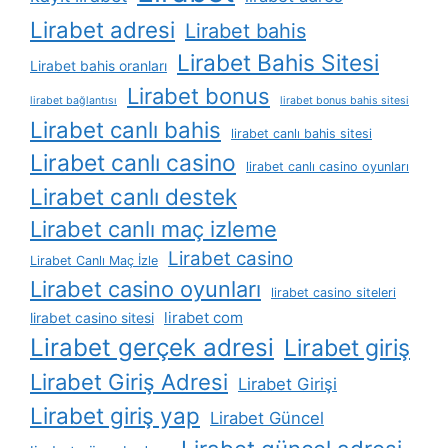
Lirabet adresi
Lirabet bahis
Lirabet Bahis Sitesi
Lirabet bahis oranları
Lirabet bonus
lirabet bağlantısı
lirabet bonus bahis sitesi
Lirabet canlı bahis
lirabet canlı bahis sitesi
Lirabet canlı casino
lirabet canlı casino oyunları
Lirabet canlı destek
Lirabet canlı maç izleme
Lirabet casino
Lirabet Canlı Maç İzle
Lirabet casino oyunları
lirabet casino siteleri
lirabet com
lirabet casino sitesi
Lirabet gerçek adresi
Lirabet giriş
Lirabet Giriş Adresi
Lirabet Girişi
Lirabet giriş yap
Lirabet Güncel