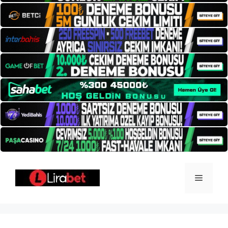
İçeriğe
atla
Menü