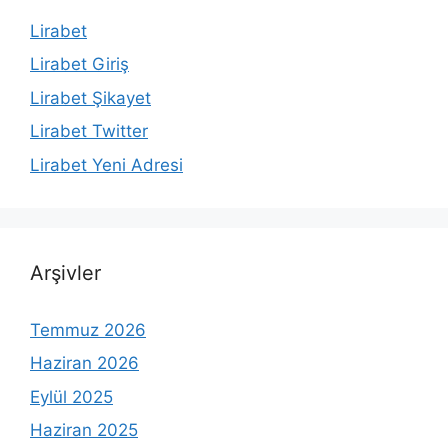
Lirabet
Lirabet Giriş
Lirabet Şikayet
Lirabet Twitter
Lirabet Yeni Adresi
Arşivler
Temmuz 2026
Haziran 2026
Eylül 2025
Haziran 2025