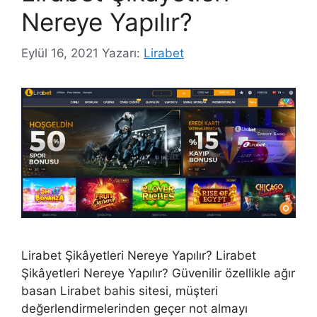
Nereye Yapılır?
Eylül 16, 2021
Yazarı:
Lirabet
Lirabet Şikâyetleri Nereye Yapılır? Lirabet
Şikâyetleri Nereye Yapılır? Güvenilir özellikle ağır
basan Lirabet bahis sitesi, müşteri
değerlendirmelerinden geçer not almayı