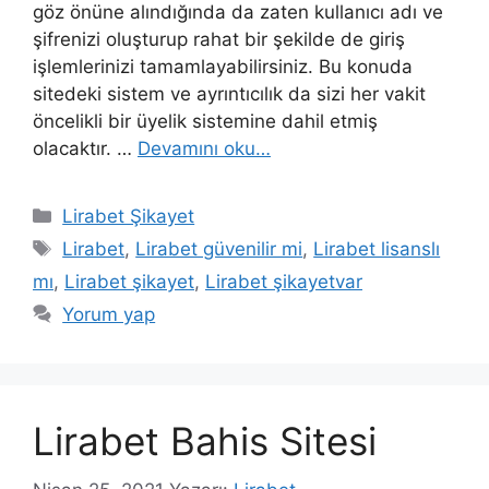
göz önüne alındığında da zaten kullanıcı adı ve
şifrenizi oluşturup rahat bir şekilde de giriş
işlemlerinizi tamamlayabilirsiniz. Bu konuda
sitedeki sistem ve ayrıntıcılık da sizi her vakit
öncelikli bir üyelik sistemine dahil etmiş
olacaktır. …
Devamını oku…
Kategoriler
Lirabet Şikayet
Etiketler
Lirabet
,
Lirabet güvenilir mi
,
Lirabet lisanslı
mı
,
Lirabet şikayet
,
Lirabet şikayetvar
Yorum yap
Lirabet Bahis Sitesi