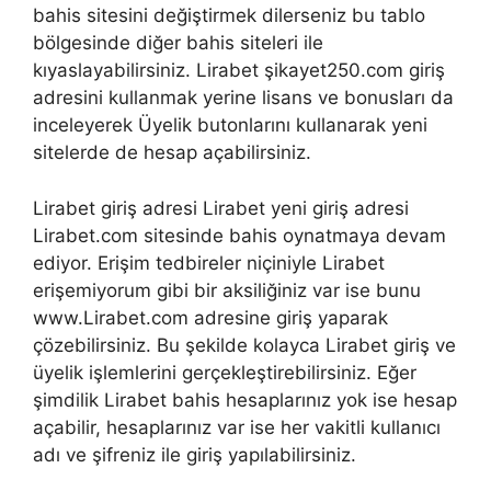
bahis sitesini değiştirmek dilerseniz bu tablo
bölgesinde diğer bahis siteleri ile
kıyaslayabilirsiniz. Lirabet şikayet250.com giriş
adresini kullanmak yerine lisans ve bonusları da
inceleyerek Üyelik butonlarını kullanarak yeni
sitelerde de hesap açabilirsiniz.
Lirabet giriş adresi Lirabet yeni giriş adresi
Lirabet.com sitesinde bahis oynatmaya devam
ediyor. Erişim tedbireler niçiniyle Lirabet
erişemiyorum gibi bir aksiliğiniz var ise bunu
www.Lirabet.com adresine giriş yaparak
çözebilirsiniz. Bu şekilde kolayca Lirabet giriş ve
üyelik işlemlerini gerçekleştirebilirsiniz. Eğer
şimdilik Lirabet bahis hesaplarınız yok ise hesap
açabilir, hesaplarınız var ise her vakitli kullanıcı
adı ve şifreniz ile giriş yapılabilirsiniz.