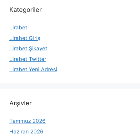
Kategoriler
Lirabet
Lirabet Giriş
Lirabet Şikayet
Lirabet Twitter
Lirabet Yeni Adresi
Arşivler
Temmuz 2026
Haziran 2026