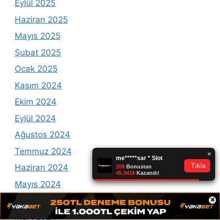
Eylül 2025
Haziran 2025
Mayıs 2025
Şubat 2025
Ocak 2025
Kasım 2024
Ekim 2024
Eylül 2024
Ağustos 2024
Temmuz 2024
Haziran 2024
Mayıs 2024
×
Nisan 2024
Mart 2024