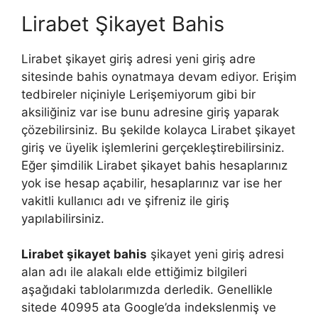
Lirabet Şikayet Bahis
Lirabet şikayet giriş adresi yeni giriş adre
sitesinde bahis oynatmaya devam ediyor. Erişim
tedbireler niçiniyle Lerişemiyorum gibi bir
aksiliğiniz var ise bunu adresine giriş yaparak
çözebilirsiniz. Bu şekilde kolayca Lirabet şikayet
giriş ve üyelik işlemlerini gerçekleştirebilirsiniz.
Eğer şimdilik Lirabet şikayet bahis hesaplarınız
yok ise hesap açabilir, hesaplarınız var ise her
vakitli kullanıcı adı ve şifreniz ile giriş
yapılabilirsiniz.
Lirabet şikayet bahis
şikayet yeni giriş adresi
alan adı ile alakalı elde ettiğimiz bilgileri
aşağıdaki tablolarımızda derledik. Genellikle
sitede 40995 ata Google’da indekslenmiş ve