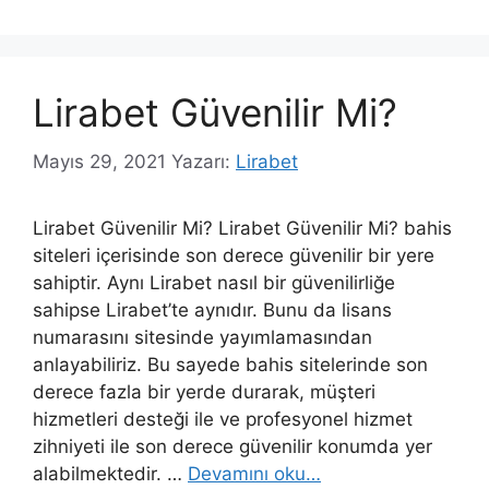
Lirabet Güvenilir Mi?
Mayıs 29, 2021
Yazarı:
Lirabet
Lirabet Güvenilir Mi? Lirabet Güvenilir Mi? bahis
siteleri içerisinde son derece güvenilir bir yere
sahiptir. Aynı Lirabet nasıl bir güvenilirliğe
sahipse Lirabet’te aynıdır. Bunu da lisans
numarasını sitesinde yayımlamasından
anlayabiliriz. Bu sayede bahis sitelerinde son
derece fazla bir yerde durarak, müşteri
hizmetleri desteği ile ve profesyonel hizmet
zihniyeti ile son derece güvenilir konumda yer
alabilmektedir. …
Devamını oku…