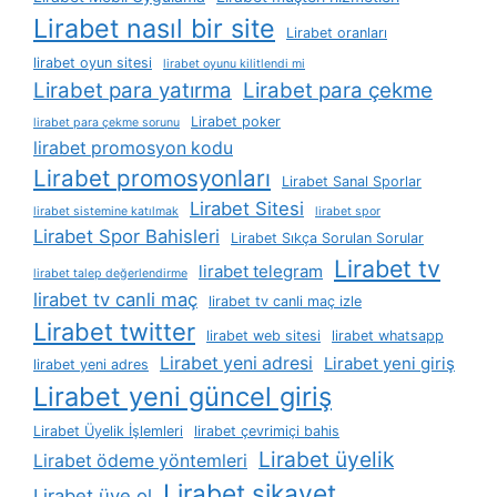
Lirabet nasıl bir site
Lirabet oranları
lirabet oyun sitesi
lirabet oyunu kilitlendi mi
Lirabet para yatırma
Lirabet para çekme
Lirabet poker
lirabet para çekme sorunu
lirabet promosyon kodu
Lirabet promosyonları
Lirabet Sanal Sporlar
Lirabet Sitesi
lirabet sistemine katılmak
lirabet spor
Lirabet Spor Bahisleri
Lirabet Sıkça Sorulan Sorular
Lirabet tv
lirabet telegram
lirabet talep değerlendirme
lirabet tv canli maç
lirabet tv canli maç izle
Lirabet twitter
lirabet web sitesi
lirabet whatsapp
Lirabet yeni adresi
Lirabet yeni giriş
lirabet yeni adres
Lirabet yeni güncel giriş
Lirabet Üyelik İşlemleri
lirabet çevrimiçi bahis
Lirabet üyelik
Lirabet ödeme yöntemleri
Lirabet şikayet
Lirabet üye ol