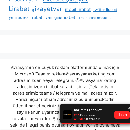
Lirabet şikayetvar
mobil lirabet
twitter lirabet
yeni adresi lirabet
yeni giris lirabet
lirabet canlı masaüstü
Avrasya'nın en büyük reklam platformunda olmak için
Microsoft Teams:
reklam@avrasyamarketing.com
adresimizden veya Telegram: @Avrasyamarketing
adresimizden irtibat kurabilirsiniz. (Tek iletişim
adreslerimiz teams / telegram ve mail adresimizdir.
Harici hiçbir iletişim adresimiz bulunmamaktadır.
Lütfen itibar etmeyiniz.) Türkiye yasalarına göre 7258
sayılı kanun uyarınca yasa dışı bahis oynamanın
cezaları mevcuttur. Şu an bulunduğunuz site hiç bir
şekilde illegal bahis oyunları oynatmıyor ve oynamaya