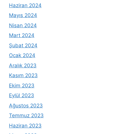
Haziran 2024
Mayıs 2024
Nisan 2024
Mart 2024
Şubat 2024
Ocak 2024
Aralık 2023
Kasım 2023
Ekim 2023
Eylül 2023
Ağustos 2023
Temmuz 2023
Haziran 2023