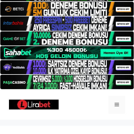
İçeriğe
atla
Menü