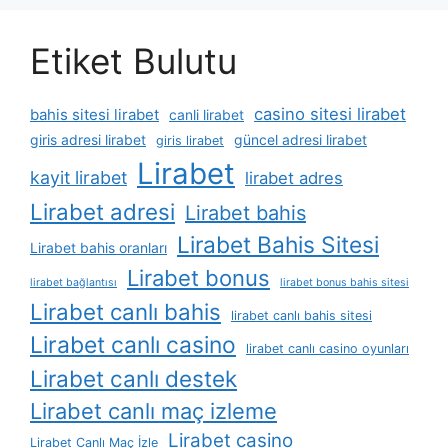
Etiket Bulutu
casino sitesi lirabet
bahis sitesi lirabet
canli lirabet
giris adresi lirabet
güncel adresi lirabet
giris lirabet
Lirabet
kayit lirabet
lirabet adres
Lirabet adresi
Lirabet bahis
Lirabet Bahis Sitesi
Lirabet bahis oranları
Lirabet bonus
lirabet bağlantısı
lirabet bonus bahis sitesi
Lirabet canlı bahis
lirabet canlı bahis sitesi
Lirabet canlı casino
lirabet canlı casino oyunları
Lirabet canlı destek
Lirabet canlı maç izleme
Lirabet casino
Lirabet Canlı Maç İzle