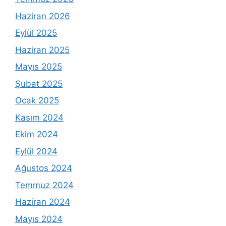
Haziran 2026
Eylül 2025
Haziran 2025
Mayıs 2025
Şubat 2025
Ocak 2025
Kasım 2024
Ekim 2024
Eylül 2024
Ağustos 2024
Temmuz 2024
Haziran 2024
Mayıs 2024