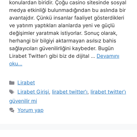
konulardan biridir. Çoğu casino sitesinde sosyal
medya etkinliği bulunmadığından bu aslında bir
avantajdır. Çünkü insanlar faaliyet gösterdikleri
ve yatırım yaptıkları alanlarda yeni ve güçlü
değişimler yaratmak istiyorlar. Sonuç olarak,
herhangi bir bilgiyi aktarmayan asılsız bahis
sağlayıcıları güvenilirliğini kaybeder. Bugün
Lirabet Twitter’ı gibi biz de dijital …
Devamını
oku…
Kategoriler
Lirabet
Etiketler
Lirabet Girişi
,
lirabet twitter'ı
,
lirabet twitter'ı
güvenilir mi
Yorum yap