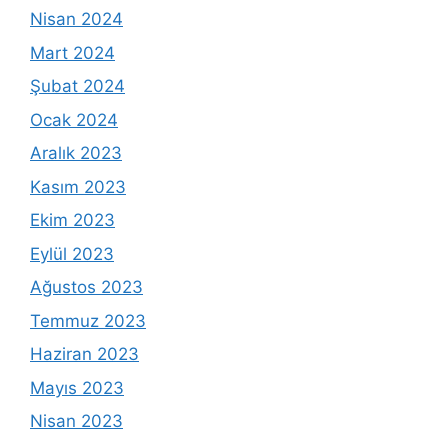
Nisan 2024
Mart 2024
Şubat 2024
Ocak 2024
Aralık 2023
Kasım 2023
Ekim 2023
Eylül 2023
Ağustos 2023
Temmuz 2023
Haziran 2023
Mayıs 2023
Nisan 2023