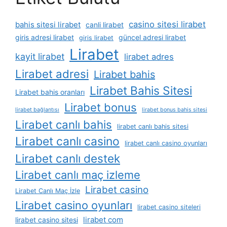
casino sitesi lirabet
bahis sitesi lirabet
canli lirabet
giris adresi lirabet
güncel adresi lirabet
giris lirabet
Lirabet
kayit lirabet
lirabet adres
Lirabet adresi
Lirabet bahis
Lirabet Bahis Sitesi
Lirabet bahis oranları
Lirabet bonus
lirabet bağlantısı
lirabet bonus bahis sitesi
Lirabet canlı bahis
lirabet canlı bahis sitesi
Lirabet canlı casino
lirabet canlı casino oyunları
Lirabet canlı destek
Lirabet canlı maç izleme
Lirabet casino
Lirabet Canlı Maç İzle
Lirabet casino oyunları
lirabet casino siteleri
lirabet com
lirabet casino sitesi