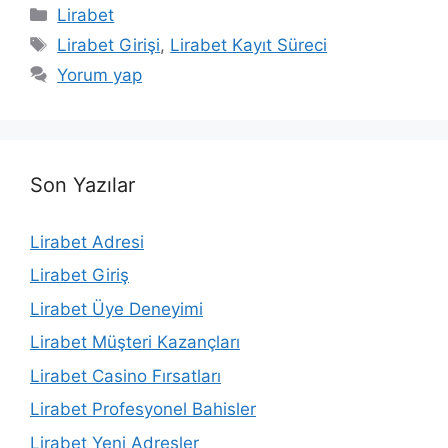
Kategoriler
Lirabet
Etiketler
Lirabet Girişi
,
Lirabet Kayıt Süreci
Yorum yap
Son Yazılar
Lirabet Adresi
Lirabet Giriş
Lirabet Üye Deneyimi
Lirabet Müşteri Kazançları
Lirabet Casino Fırsatları
Lirabet Profesyonel Bahisler
Lirabet Yeni Adresler