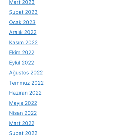
Mart 2023
Şubat 2023
Ocak 2023
Aralık 2022
Kasım 2022
Ekim 2022
Eylül 2022
Ağustos 2022
Temmuz 2022
Haziran 2022
Mayıs 2022
Nisan 2022
Mart 2022
Şubat 2022