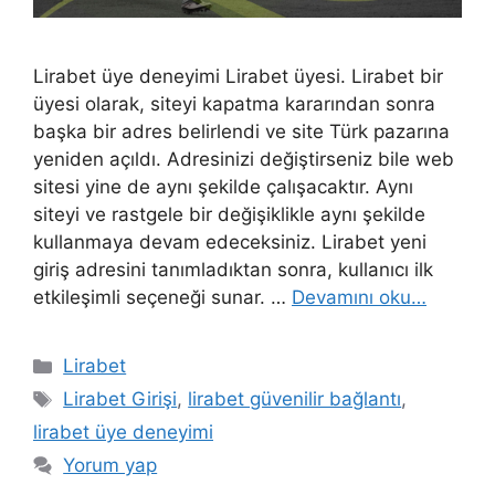
Lirabet üye deneyimi Lirabet üyesi. Lirabet bir
üyesi olarak, siteyi kapatma kararından sonra
başka bir adres belirlendi ve site Türk pazarına
yeniden açıldı. Adresinizi değiştirseniz bile web
sitesi yine de aynı şekilde çalışacaktır. Aynı
siteyi ve rastgele bir değişiklikle aynı şekilde
kullanmaya devam edeceksiniz. Lirabet yeni
giriş adresini tanımladıktan sonra, kullanıcı ilk
etkileşimli seçeneği sunar. …
Devamını oku…
Kategoriler
Lirabet
Etiketler
Lirabet Girişi
,
lirabet güvenilir bağlantı
,
lirabet üye deneyimi
Yorum yap