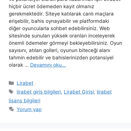
hiçbir ücret ödemeden kayıt olmanız
gerekmektedir. Siteye katılarak canlı maçlara
erişebilir, bahis oynayabilir ve platformdaki
diğer oyuncularla sohbet edebilirsiniz. Web
sitesinde sunulan yüksek oranları inceleyerek
önemli ödemeler görmeyi bekleyebilirsiniz. Oyun
sayısını, atılan golleri, oyunun biteceği alanı
tahmin edebilir ve bahislerinizden potansiyel
olarak …
Devamını oku…
Kategoriler
Lirabet
Etiketler
lirabet giriş bilgileri
,
Lirabet Girişi
,
lirabet
lisans bilgileri
Yorum yap