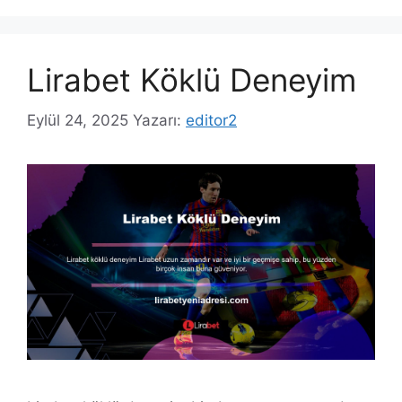
Lirabet Köklü Deneyim
Eylül 24, 2025
Yazarı:
editor2