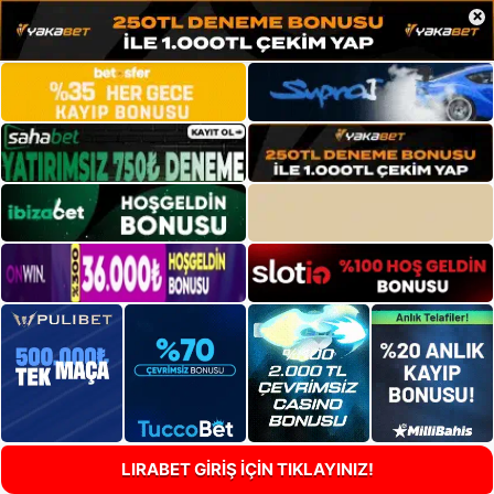
×
LIRABET GİRİŞ İÇİN TIKLAYINIZ!