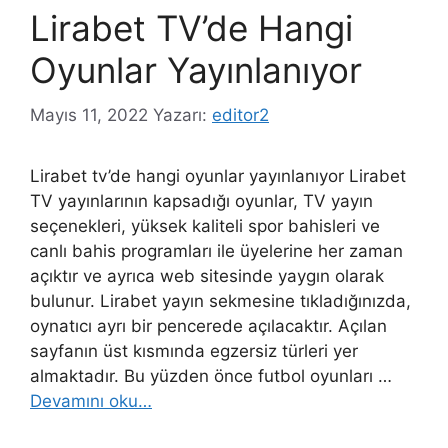
Lirabet TV’de Hangi
Oyunlar Yayınlanıyor
Mayıs 11, 2022
Yazarı:
editor2
Lirabet tv’de hangi oyunlar yayınlanıyor Lirabet
TV yayınlarının kapsadığı oyunlar, TV yayın
seçenekleri, yüksek kaliteli spor bahisleri ve
canlı bahis programları ile üyelerine her zaman
açıktır ve ayrıca web sitesinde yaygın olarak
bulunur. Lirabet yayın sekmesine tıkladığınızda,
oynatıcı ayrı bir pencerede açılacaktır. Açılan
sayfanın üst kısmında egzersiz türleri yer
almaktadır. Bu yüzden önce futbol oyunları …
Devamını oku…