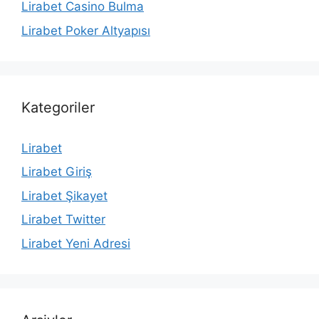
Lirabet Casino Bulma
Lirabet Poker Altyapısı
Kategoriler
Lirabet
Lirabet Giriş
Lirabet Şikayet
Lirabet Twitter
Lirabet Yeni Adresi