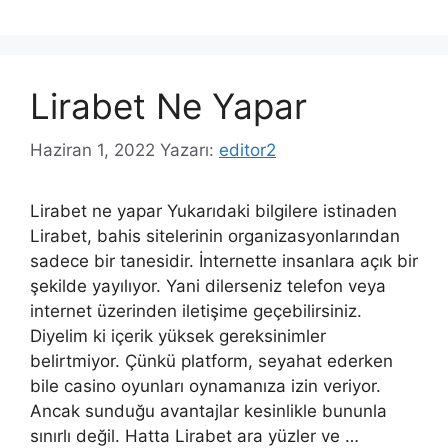
Lirabet Ne Yapar
Haziran 1, 2022
Yazarı:
editor2
Lirabet ne yapar Yukarıdaki bilgilere istinaden
Lirabet, bahis sitelerinin organizasyonlarından
sadece bir tanesidir. İnternette insanlara açık bir
şekilde yayılıyor. Yani dilerseniz telefon veya
internet üzerinden iletişime geçebilirsiniz.
Diyelim ki içerik yüksek gereksinimler
belirtmiyor. Çünkü platform, seyahat ederken
bile casino oyunları oynamanıza izin veriyor.
Ancak sunduğu avantajlar kesinlikle bununla
sınırlı değil. Hatta Lirabet ara yüzler ve …