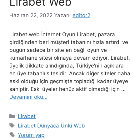
Lirabet Web
Haziran 22, 2022
Yazarı:
editor2
Lirabet web İnternet Oyun Lirabet, pazara
girdiğinden beri müşteri tabanını hızla artırdı ve
bugün sadece bir site en bağlı oyun ve
kumarhane sitesi olmaya devam ediyor. Lirabet,
üyelik dikkate alındığında, Türkiye’nin açık ara
en üye tabanlı sitesidir. Ancak diğer siteler daha
eski olduğu için geçmişte topladığı kadar üyeye
sahiptir. Eski üyeler henüz aktif olmadığı için …
Devamını oku…
Kategoriler
Lirabet
Etiketler
Lirabet Dünyaca Ünlü Web
Yorum yap