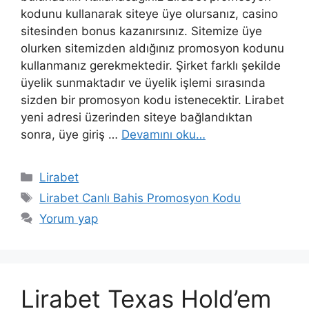
kodunu kullanarak siteye üye olursanız, casino
sitesinden bonus kazanırsınız. Sitemize üye
olurken sitemizden aldığınız promosyon kodunu
kullanmanız gerekmektedir. Şirket farklı şekilde
üyelik sunmaktadır ve üyelik işlemi sırasında
sizden bir promosyon kodu istenecektir. Lirabet
yeni adresi üzerinden siteye bağlandıktan
sonra, üye giriş …
Devamını oku…
Kategoriler
Lirabet
Etiketler
Lirabet Canlı Bahis Promosyon Kodu
Yorum yap
Lirabet Texas Hold’em