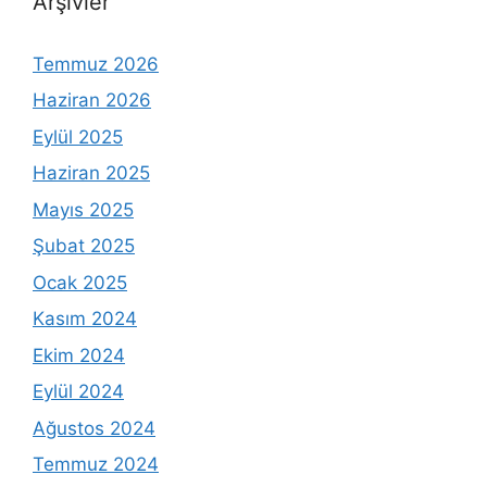
Arşivler
Temmuz 2026
Haziran 2026
Eylül 2025
Haziran 2025
Mayıs 2025
Şubat 2025
Ocak 2025
Kasım 2024
Ekim 2024
Eylül 2024
Ağustos 2024
Temmuz 2024