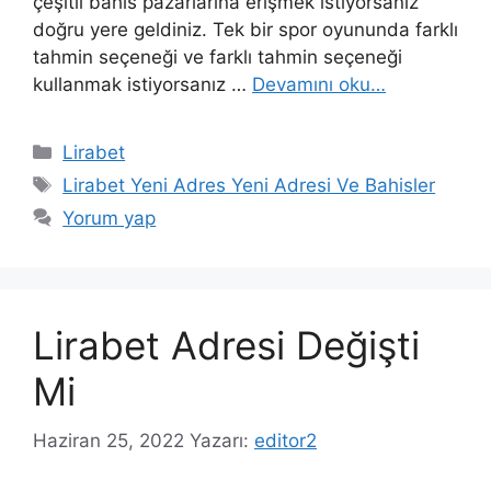
çeşitli bahis pazarlarına erişmek istiyorsanız
doğru yere geldiniz. Tek bir spor oyununda farklı
tahmin seçeneği ve farklı tahmin seçeneği
kullanmak istiyorsanız …
Devamını oku…
Kategoriler
Lirabet
Etiketler
Lirabet Yeni Adres Yeni Adresi Ve Bahisler
Yorum yap
Lirabet Adresi Değişti
Mi
Haziran 25, 2022
Yazarı:
editor2