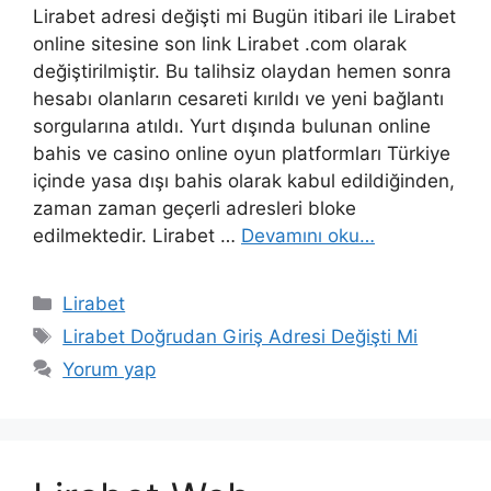
Lirabet adresi değişti mi Bugün itibari ile Lirabet
online sitesine son link Lirabet .com olarak
değiştirilmiştir. Bu talihsiz olaydan hemen sonra
hesabı olanların cesareti kırıldı ve yeni bağlantı
sorgularına atıldı. Yurt dışında bulunan online
bahis ve casino online oyun platformları Türkiye
içinde yasa dışı bahis olarak kabul edildiğinden,
zaman zaman geçerli adresleri bloke
edilmektedir. Lirabet …
Devamını oku…
Kategoriler
Lirabet
Etiketler
Lirabet Doğrudan Giriş Adresi Değişti Mi
Yorum yap