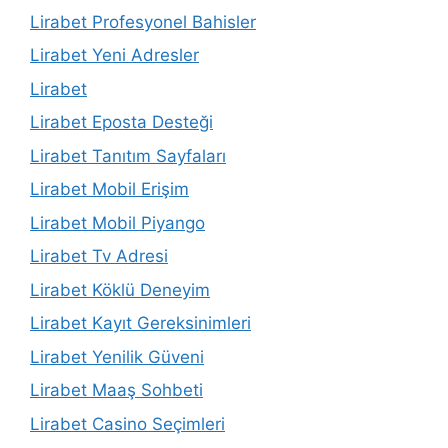
Lirabet Profesyonel Bahisler
Lirabet Yeni Adresler
Lirabet
Lirabet Eposta Desteği
Lirabet Tanıtım Sayfaları
Lirabet Mobil Erişim
Lirabet Mobil Piyango
Lirabet Tv Adresi
Lirabet Köklü Deneyim
Lirabet Kayıt Gereksinimleri
Lirabet Yenilik Güveni
Lirabet Maaş Sohbeti
Lirabet Casino Seçimleri