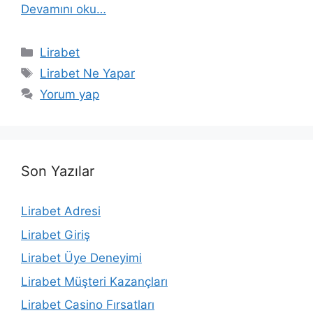
Devamını oku…
Kategoriler
Lirabet
Etiketler
Lirabet Ne Yapar
Yorum yap
Son Yazılar
Lirabet Adresi
Lirabet Giriş
Lirabet Üye Deneyimi
Lirabet Müşteri Kazançları
Lirabet Casino Fırsatları