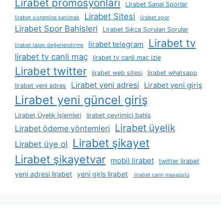
Lirabet promosyonları
Lirabet Sanal Sporlar
Lirabet Sitesi
lirabet sistemine katılmak
lirabet spor
Lirabet Spor Bahisleri
Lirabet Sıkça Sorulan Sorular
Lirabet tv
lirabet telegram
lirabet talep değerlendirme
lirabet tv canli maç
lirabet tv canli maç izle
Lirabet twitter
lirabet web sitesi
lirabet whatsapp
Lirabet yeni adresi
Lirabet yeni giriş
lirabet yeni adres
Lirabet yeni güncel giriş
Lirabet Üyelik İşlemleri
lirabet çevrimiçi bahis
Lirabet üyelik
Lirabet ödeme yöntemleri
Lirabet şikayet
Lirabet üye ol
Lirabet şikayetvar
mobil lirabet
twitter lirabet
yeni adresi lirabet
yeni giris lirabet
lirabet canlı masaüstü