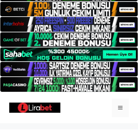
İçeriğe
atla
Menü