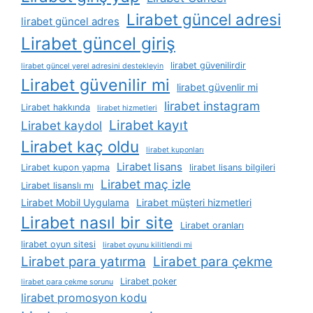
Lirabet güncel adresi
lirabet güncel adres
Lirabet güncel giriş
lirabet güvenilirdir
lirabet güncel yerel adresini destekleyin
Lirabet güvenilir mi
lirabet güvenlir mi
lirabet instagram
Lirabet hakkında
lirabet hizmetleri
Lirabet kayıt
Lirabet kaydol
Lirabet kaç oldu
lirabet kuponları
Lirabet lisans
Lirabet kupon yapma
lirabet lisans bilgileri
Lirabet maç izle
Lirabet lisanslı mı
Lirabet Mobil Uygulama
Lirabet müşteri hizmetleri
Lirabet nasıl bir site
Lirabet oranları
lirabet oyun sitesi
lirabet oyunu kilitlendi mi
Lirabet para yatırma
Lirabet para çekme
Lirabet poker
lirabet para çekme sorunu
lirabet promosyon kodu