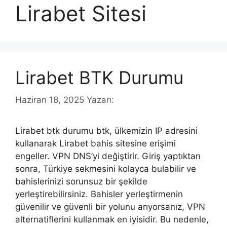
Lirabet Sitesi
Lirabet BTK Durumu
Haziran 18, 2025
Yazarı:
Lirabet btk durumu btk, ülkemizin IP adresini
kullanarak Lirabet bahis sitesine erişimi
engeller. VPN DNS’yi değiştirir. Giriş yaptıktan
sonra, Türkiye sekmesini kolayca bulabilir ve
bahislerinizi sorunsuz bir şekilde
yerleştirebilirsiniz. Bahisler yerleştirmenin
güvenilir ve güvenli bir yolunu arıyorsanız, VPN
alternatiflerini kullanmak en iyisidir. Bu nedenle,