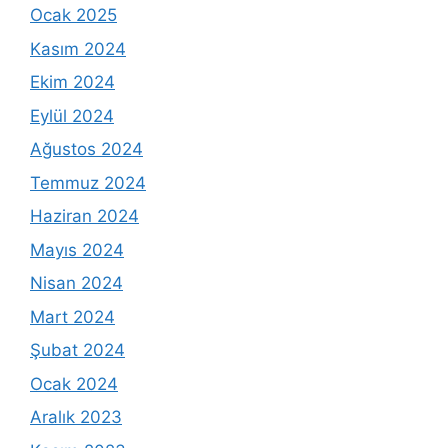
Ocak 2025
Kasım 2024
Ekim 2024
Eylül 2024
Ağustos 2024
Temmuz 2024
Haziran 2024
Mayıs 2024
Nisan 2024
Mart 2024
Şubat 2024
Ocak 2024
Aralık 2023