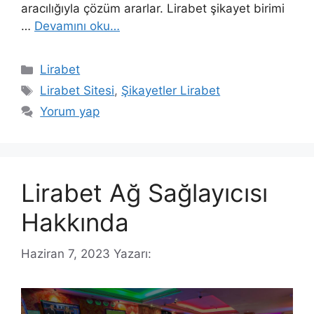
aracılığıyla çözüm ararlar. Lirabet şikayet birimi
…
Devamını oku…
Kategoriler
Lirabet
Etiketler
Lirabet Sitesi
,
Şikayetler Lirabet
Yorum yap
Lirabet Ağ Sağlayıcısı
Hakkında
Haziran 7, 2023
Yazarı: