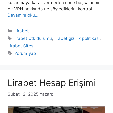
kullanmaya karar vermeden önce başkalarının
bir VPN hakkında ne söylediklerini kontrol …
Devamını oku…
Kategoriler
Lirabet
Etiketler
lirabet btk durumu
,
lirabet gizlilik politikası
,
Lirabet Sitesi
Yorum yap
Lirabet Hesap Erişimi
Şubat 12, 2025
Yazarı: