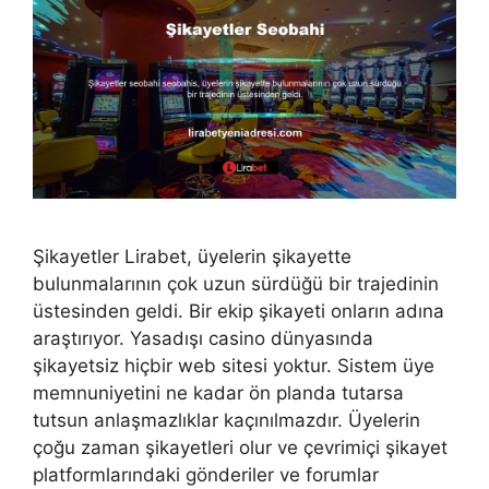
Şikayetler Lirabet, üyelerin şikayette
bulunmalarının çok uzun sürdüğü bir trajedinin
üstesinden geldi. Bir ekip şikayeti onların adına
araştırıyor. Yasadışı casino dünyasında
şikayetsiz hiçbir web sitesi yoktur. Sistem üye
memnuniyetini ne kadar ön planda tutarsa ​​
tutsun anlaşmazlıklar kaçınılmazdır. Üyelerin
çoğu zaman şikayetleri olur ve çevrimiçi şikayet
platformlarındaki gönderiler ve forumlar