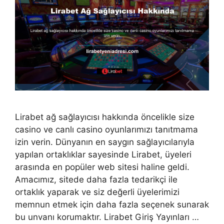
Lirabet ağ sağlayıcısı hakkında öncelikle size
casino ve canlı casino oyunlarımızı tanıtmama
izin verin. Dünyanın en saygın sağlayıcılarıyla
yapılan ortaklıklar sayesinde Lirabet, üyeleri
arasında en popüler web sitesi haline geldi.
Amacımız, sitede daha fazla tedarikçi ile
ortaklık yaparak ve siz değerli üyelerimizi
memnun etmek için daha fazla seçenek sunarak
bu unvanı korumaktır. Lirabet Giriş Yayınları …