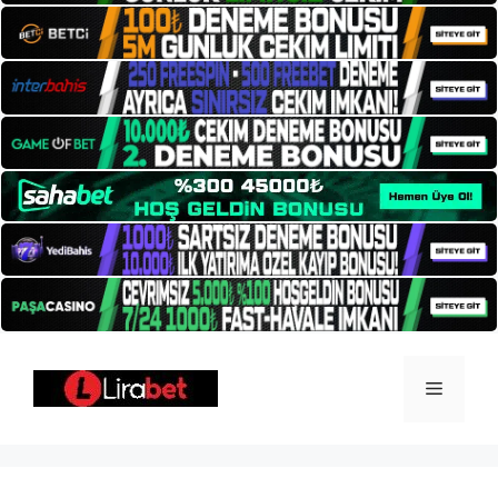
İçeriğe
atla
Menü