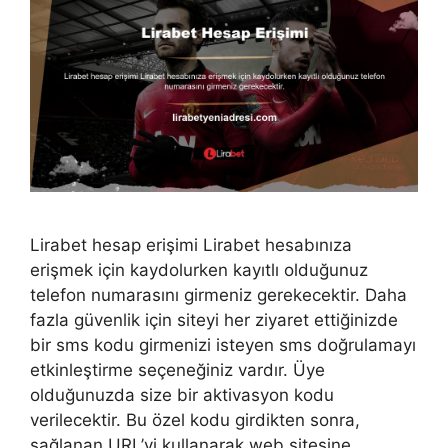
Lirabet hesap erişimi Lirabet hesabınıza
erişmek için kaydolurken kayıtlı olduğunuz
telefon numarasını girmeniz gerekecektir. Daha
fazla güvenlik için siteyi her ziyaret ettiğinizde
bir sms kodu girmenizi isteyen sms doğrulamayı
etkinleştirme seçeneğiniz vardır. Üye
olduğunuzda size bir aktivasyon kodu
verilecektir. Bu özel kodu girdikten sonra,
sağlanan URL’yi kullanarak web sitesine