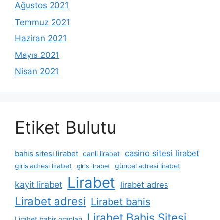
Ağustos 2021
Temmuz 2021
Haziran 2021
Mayıs 2021
Nisan 2021
Etiket Bulutu
casino sitesi lirabet
bahis sitesi lirabet
canli lirabet
giris adresi lirabet
güncel adresi lirabet
giris lirabet
Lirabet
kayit lirabet
lirabet adres
Lirabet adresi
Lirabet bahis
Lirabet Bahis Sitesi
Lirabet bahis oranları