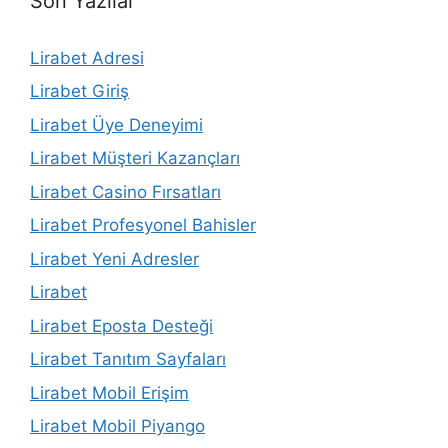
Son Yazılar
Lirabet Adresi
Lirabet Giriş
Lirabet Üye Deneyimi
Lirabet Müşteri Kazançları
Lirabet Casino Fırsatları
Lirabet Profesyonel Bahisler
Lirabet Yeni Adresler
Lirabet
Lirabet Eposta Desteği
Lirabet Tanıtım Sayfaları
Lirabet Mobil Erişim
Lirabet Mobil Piyango