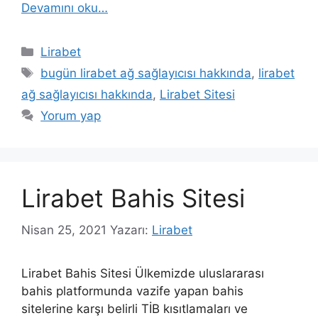
Devamını oku…
Kategoriler
Lirabet
Etiketler
bugün lirabet ağ sağlayıcısı hakkında
,
lirabet
ağ sağlayıcısı hakkında
,
Lirabet Sitesi
Yorum yap
Lirabet Bahis Sitesi
Nisan 25, 2021
Yazarı:
Lirabet
Lirabet Bahis Sitesi Ülkemizde uluslararası
bahis platformunda vazife yapan bahis
sitelerine karşı belirli TİB kısıtlamaları ve