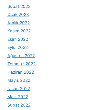
Şubat 2023
Ocak 2023
Aralık 2022
Kasım 2022
Ekim 2022
Eylül 2022
Ağustos 2022
Temmuz 2022
Haziran 2022
Mayıs 2022
Nisan 2022
Mart 2022
Şubat 2022