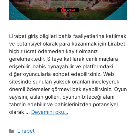
Lirabet giriş bilgileri bahis faaliyetlerine katılmak
ve potansiyel olarak para kazanmak için Lirabet
hiçbir ücret ödemeden kayıt olmanız
gerekmektedir. Siteye katılarak canlı maçlara
erişebilir, bahis oynayabilir ve platformdaki
diğer oyuncularla sohbet edebilirsiniz. Web
sitesinde sunulan yüksek oranları inceleyerek
önemli ödemeler görmeyi bekleyebilirsiniz. Oyun
sayısını, atılan golleri, oyunun biteceği alanı
tahmin edebilir ve bahislerinizden potansiyel
olarak …
Devamını oku…
Kategoriler
Lirabet