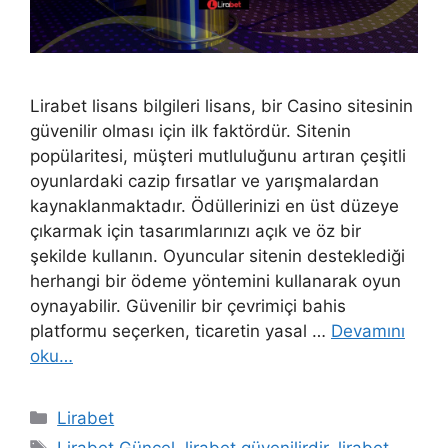
Lirabet lisans bilgileri lisans, bir Casino sitesinin
güvenilir olması için ilk faktördür. Sitenin
popülaritesi, müşteri mutluluğunu artıran çeşitli
oyunlardaki cazip fırsatlar ve yarışmalardan
kaynaklanmaktadır. Ödüllerinizi en üst düzeye
çıkarmak için tasarımlarınızı açık ve öz bir
şekilde kullanın. Oyuncular sitenin desteklediği
herhangi bir ödeme yöntemini kullanarak oyun
oynayabilir. Güvenilir bir çevrimiçi bahis
platformu seçerken, ticaretin yasal …
Devamını
oku…
Kategoriler
Lirabet
Etiketler