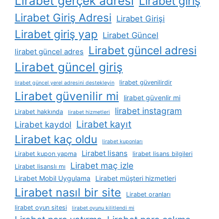
Lirabet gerçek adresi
Lirabet giriş
Lirabet Giriş Adresi
Lirabet Girişi
Lirabet giriş yap
Lirabet Güncel
Lirabet güncel adresi
lirabet güncel adres
Lirabet güncel giriş
lirabet güvenilirdir
lirabet güncel yerel adresini destekleyin
Lirabet güvenilir mi
lirabet güvenlir mi
lirabet instagram
Lirabet hakkında
lirabet hizmetleri
Lirabet kayıt
Lirabet kaydol
Lirabet kaç oldu
lirabet kuponları
Lirabet lisans
Lirabet kupon yapma
lirabet lisans bilgileri
Lirabet maç izle
Lirabet lisanslı mı
Lirabet Mobil Uygulama
Lirabet müşteri hizmetleri
Lirabet nasıl bir site
Lirabet oranları
lirabet oyun sitesi
lirabet oyunu kilitlendi mi