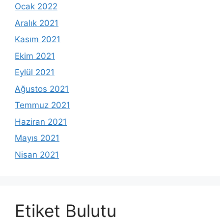
Ocak 2022
Aralık 2021
Kasım 2021
Ekim 2021
Eylül 2021
Ağustos 2021
Temmuz 2021
Haziran 2021
Mayıs 2021
Nisan 2021
Etiket Bulutu