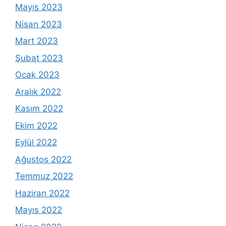
Mayıs 2023
Nisan 2023
Mart 2023
Şubat 2023
Ocak 2023
Aralık 2022
Kasım 2022
Ekim 2022
Eylül 2022
Ağustos 2022
Temmuz 2022
Haziran 2022
Mayıs 2022