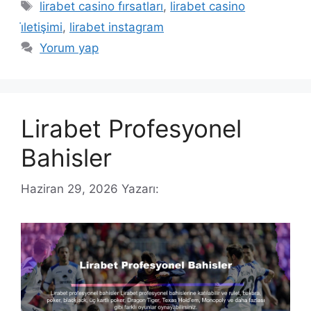
Etiketler
lirabet casino fırsatları
,
lirabet casino
i̇letişimi
,
lirabet instagram
Yorum yap
Lirabet Profesyonel
Bahisler
Haziran 29, 2026
Yazarı: