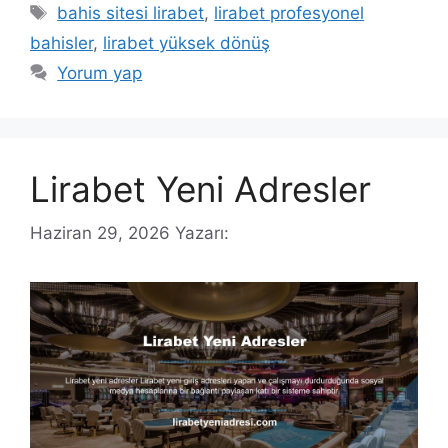
Etiketler
bahis sitesi lirabet
,
lirabet profesyonel
bahisler
,
lirabet yüksek dönüş
Yorum yap
Lirabet Yeni Adresler
Haziran 29, 2026
Yazarı: