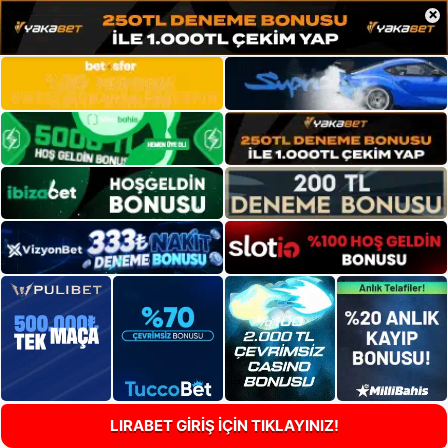
×
LIRABET GİRİŞ İÇİN TIKLAYINIZ!