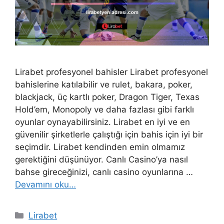
Lirabet profesyonel bahisler Lirabet profesyonel
bahislerine katılabilir ve rulet, bakara, poker,
blackjack, üç kartlı poker, Dragon Tiger, Texas
Hold’em, Monopoly ve daha fazlası gibi farklı
oyunlar oynayabilirsiniz. Lirabet en iyi ve en
güvenilir şirketlerle çalıştığı için bahis için iyi bir
seçimdir. Lirabet kendinden emin olmamız
gerektiğini düşünüyor. Canlı Casino’ya nasıl
bahse gireceğinizi, canlı casino oyunlarına …
Devamını oku…
Kategoriler
Lirabet