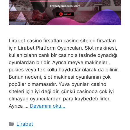
Lirabet casino fırsatları casino siteleri fırsatları
için Lirabet Platform Oyuncuları. Slot makinesi,
kullanıcıların canlı bir casino sitesinde oynadığı
oyunlardan biridir. Ayrıca meyve makineleri,
pokies veya tek kollu haydutlar olarak da bilinir.
Bunun nedeni, slot makinesi oyunlarının çok
popüler olmamasıdır. Yuva oyunları casino
siteleri için iyi değildir, çünkü casinoda çok iyi
olmayan oyunculardan para kaybedebilirler.
Ayrıca …
Devamını oku…
Kategoriler
Lirabet