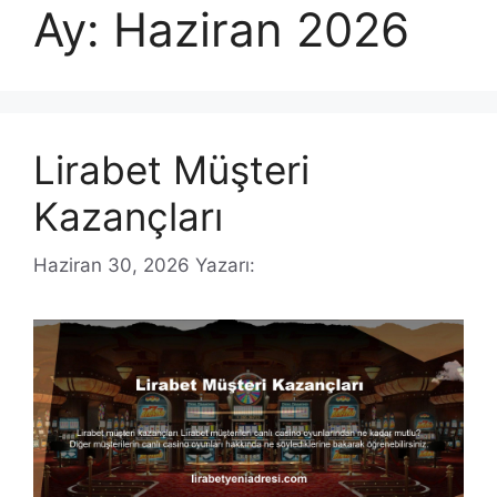
Ay:
Haziran 2026
Lirabet Müşteri
Kazançları
Haziran 30, 2026
Yazarı: