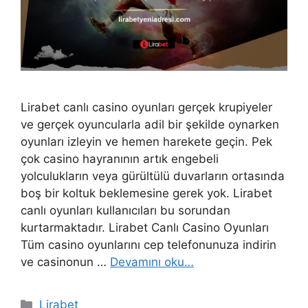
Lirabet canlı casino oyunları gerçek krupiyeler
ve gerçek oyuncularla adil bir şekilde oynarken
oyunları izleyin ve hemen harekete geçin. Pek
çok casino hayranının artık engebeli
yolculukların veya gürültülü duvarların ortasında
boş bir koltuk beklemesine gerek yok. Lirabet
canlı oyunları kullanıcıları bu sorundan
kurtarmaktadır. Lirabet Canlı Casino Oyunları
Tüm casino oyunlarını cep telefonunuza indirin
ve casinonun …
Devamını oku…
Kategoriler
Lirabet