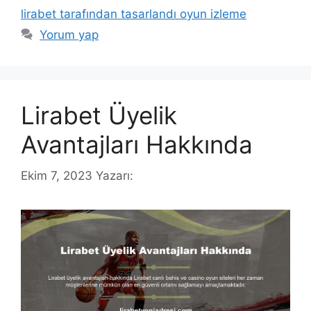
lirabet tarafından tasarlandı oyun izleme
Yorum yap
Lirabet Üyelik
Avantajları Hakkında
Ekim 7, 2023
Yazarı: