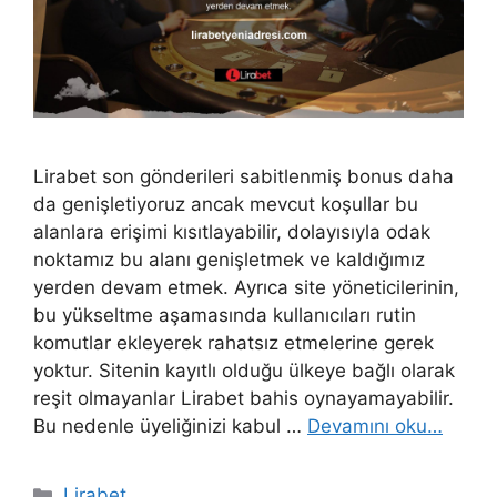
Lirabet son gönderileri sabitlenmiş bonus daha
da genişletiyoruz ancak mevcut koşullar bu
alanlara erişimi kısıtlayabilir, dolayısıyla odak
noktamız bu alanı genişletmek ve kaldığımız
yerden devam etmek. Ayrıca site yöneticilerinin,
bu yükseltme aşamasında kullanıcıları rutin
komutlar ekleyerek rahatsız etmelerine gerek
yoktur. Sitenin kayıtlı olduğu ülkeye bağlı olarak
reşit olmayanlar Lirabet bahis oynayamayabilir.
Bu nedenle üyeliğinizi kabul …
Devamını oku…
Kategoriler
Lirabet