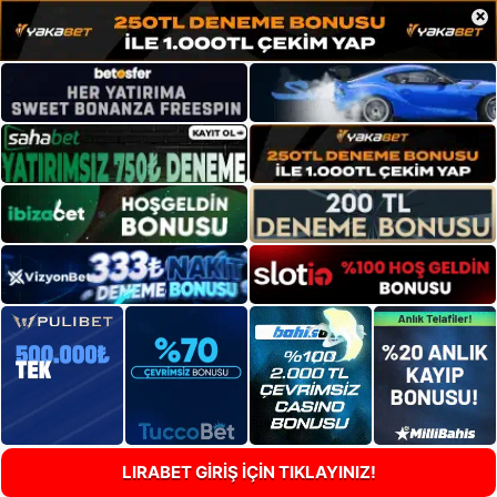
×
LIRABET GİRİŞ İÇİN TIKLAYINIZ!