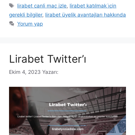
Etiketler
lirabet canli maç izle
,
lirabet katılmak i̇çin
gerekli bilgiler
,
lirabet üyelik avantajları hakkında
Yorum yap
Lirabet Twitter’ı
Ekim 4, 2023
Yazarı: