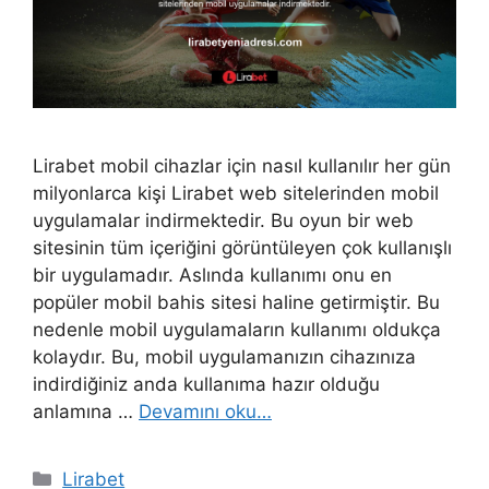
Lirabet mobil cihazlar için nasıl kullanılır her gün
milyonlarca kişi Lirabet web sitelerinden mobil
uygulamalar indirmektedir. Bu oyun bir web
sitesinin tüm içeriğini görüntüleyen çok kullanışlı
bir uygulamadır. Aslında kullanımı onu en
popüler mobil bahis sitesi haline getirmiştir. Bu
nedenle mobil uygulamaların kullanımı oldukça
kolaydır. Bu, mobil uygulamanızın cihazınıza
indirdiğiniz anda kullanıma hazır olduğu
anlamına …
Devamını oku…
Kategoriler
Lirabet