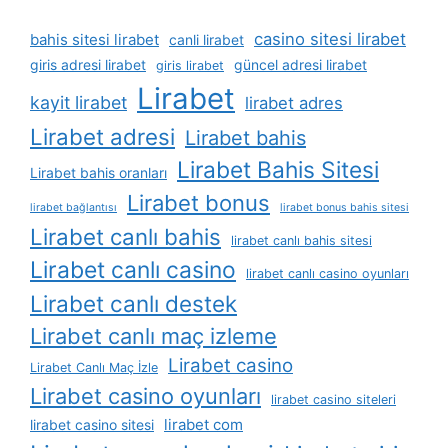
casino sitesi lirabet
bahis sitesi lirabet
canli lirabet
giris adresi lirabet
güncel adresi lirabet
giris lirabet
Lirabet
kayit lirabet
lirabet adres
Lirabet adresi
Lirabet bahis
Lirabet Bahis Sitesi
Lirabet bahis oranları
Lirabet bonus
lirabet bağlantısı
lirabet bonus bahis sitesi
Lirabet canlı bahis
lirabet canlı bahis sitesi
Lirabet canlı casino
lirabet canlı casino oyunları
Lirabet canlı destek
Lirabet canlı maç izleme
Lirabet casino
Lirabet Canlı Maç İzle
Lirabet casino oyunları
lirabet casino siteleri
lirabet com
lirabet casino sitesi