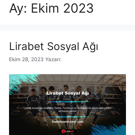
Ay:
Ekim 2023
Lirabet Sosyal Ağı
Ekim 28, 2023
Yazarı: