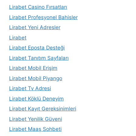
Lirabet Casino Fırsatları
Lirabet Profesyonel Bahisler
Lirabet Yeni Adresler
Lirabet
Lirabet Eposta Desteği
Lirabet Tanıtım Sayfaları
Lirabet Mobil Erişim
Lirabet Mobil Piyango
Lirabet Tv Adresi
Lirabet Köklü Deneyim
Lirabet Kayıt Gereksinimleri
Lirabet Yenilik Güveni
Lirabet Maaş Sohbeti