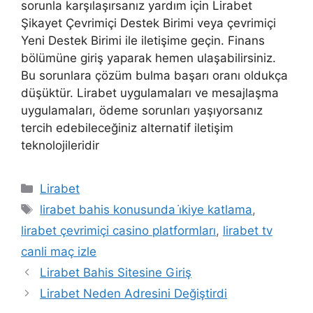
sorunla karşılaşırsanız yardım için Lirabet
Şikayet Çevrimiçi Destek Birimi veya çevrimiçi
Yeni Destek Birimi ile iletişime geçin. Finans
bölümüne giriş yaparak hemen ulaşabilirsiniz.
Bu sorunlara çözüm bulma başarı oranı oldukça
düşüktür. Lirabet uygulamaları ve mesajlaşma
uygulamaları, ödeme sorunları yaşıyorsanız
tercih edebileceğiniz alternatif iletişim
teknolojileridir
Kategoriler
Lirabet
Etiketler
lirabet bahis konusunda i̇kiye katlama
,
lirabet çevrimiçi casino platformları
,
lirabet tv
canli maç izle
Lirabet Bahis Sitesine Giriş
Lirabet Neden Adresini Değiştirdi