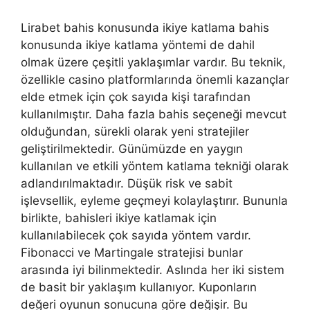
Lirabet bahis konusunda ikiye katlama bahis
konusunda ikiye katlama yöntemi de dahil
olmak üzere çeşitli yaklaşımlar vardır. Bu teknik,
özellikle casino platformlarında önemli kazançlar
elde etmek için çok sayıda kişi tarafından
kullanılmıştır. Daha fazla bahis seçeneği mevcut
olduğundan, sürekli olarak yeni stratejiler
geliştirilmektedir. Günümüzde en yaygın
kullanılan ve etkili yöntem katlama tekniği olarak
adlandırılmaktadır. Düşük risk ve sabit
işlevsellik, eyleme geçmeyi kolaylaştırır. Bununla
birlikte, bahisleri ikiye katlamak için
kullanılabilecek çok sayıda yöntem vardır.
Fibonacci ve Martingale stratejisi bunlar
arasında iyi bilinmektedir. Aslında her iki sistem
de basit bir yaklaşım kullanıyor. Kuponların
değeri oyunun sonucuna göre değişir. Bu