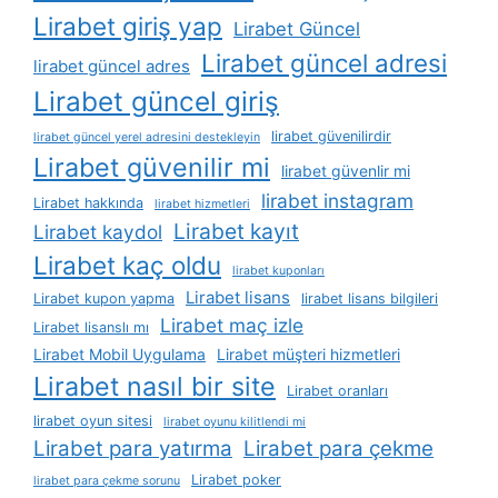
Lirabet giriş yap
Lirabet Güncel
Lirabet güncel adresi
lirabet güncel adres
Lirabet güncel giriş
lirabet güvenilirdir
lirabet güncel yerel adresini destekleyin
Lirabet güvenilir mi
lirabet güvenlir mi
lirabet instagram
Lirabet hakkında
lirabet hizmetleri
Lirabet kayıt
Lirabet kaydol
Lirabet kaç oldu
lirabet kuponları
Lirabet lisans
Lirabet kupon yapma
lirabet lisans bilgileri
Lirabet maç izle
Lirabet lisanslı mı
Lirabet Mobil Uygulama
Lirabet müşteri hizmetleri
Lirabet nasıl bir site
Lirabet oranları
lirabet oyun sitesi
lirabet oyunu kilitlendi mi
Lirabet para yatırma
Lirabet para çekme
Lirabet poker
lirabet para çekme sorunu