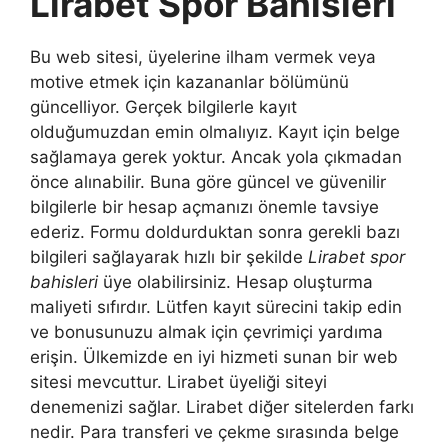
Lirabet Spor Bahisleri
Bu web sitesi, üyelerine ilham vermek veya
motive etmek için kazananlar bölümünü
güncelliyor. Gerçek bilgilerle kayıt
olduğumuzdan emin olmalıyız. Kayıt için belge
sağlamaya gerek yoktur. Ancak yola çıkmadan
önce alınabilir. Buna göre güncel ve güvenilir
bilgilerle bir hesap açmanızı önemle tavsiye
ederiz. Formu doldurduktan sonra gerekli bazı
bilgileri sağlayarak hızlı bir şekilde
Lirabet spor
bahisleri
üye olabilirsiniz. Hesap oluşturma
maliyeti sıfırdır. Lütfen kayıt sürecini takip edin
ve bonusunuzu almak için çevrimiçi yardıma
erişin. Ülkemizde en iyi hizmeti sunan bir web
sitesi mevcuttur. Lirabet üyeliği siteyi
denemenizi sağlar. Lirabet diğer sitelerden farkı
nedir. Para transferi ve çekme sırasında belge