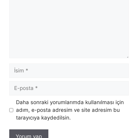
İsim
E-
posta
İnternet
Daha sonraki yorumlarımda kullanılması için
sitesi
adım, e-posta adresim ve site adresim bu
tarayıcıya kaydedilsin.