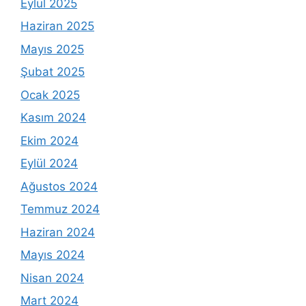
Eylül 2025
Haziran 2025
Mayıs 2025
Şubat 2025
Ocak 2025
Kasım 2024
Ekim 2024
Eylül 2024
Ağustos 2024
Temmuz 2024
Haziran 2024
Mayıs 2024
Nisan 2024
Mart 2024