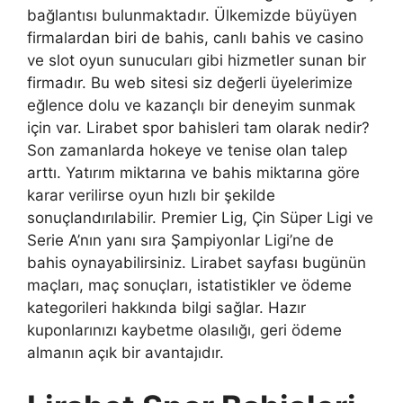
bağlantısı bulunmaktadır. Ülkemizde büyüyen
firmalardan biri de bahis, canlı bahis ve casino
ve slot oyun sunucuları gibi hizmetler sunan bir
firmadır. Bu web sitesi siz değerli üyelerimize
eğlence dolu ve kazançlı bir deneyim sunmak
için var. Lirabet spor bahisleri tam olarak nedir?
Son zamanlarda hokeye ve tenise olan talep
arttı. Yatırım miktarına ve bahis miktarına göre
karar verilirse oyun hızlı bir şekilde
sonuçlandırılabilir. Premier Lig, Çin Süper Ligi ve
Serie A’nın yanı sıra Şampiyonlar Ligi’ne de
bahis oynayabilirsiniz. Lirabet sayfası bugünün
maçları, maç sonuçları, istatistikler ve ödeme
kategorileri hakkında bilgi sağlar. Hazır
kuponlarınızı kaybetme olasılığı, geri ödeme
almanın açık bir avantajıdır.