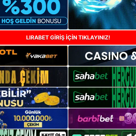
LIRABET GİRİŞ İÇİN TIKLAYINIZ!