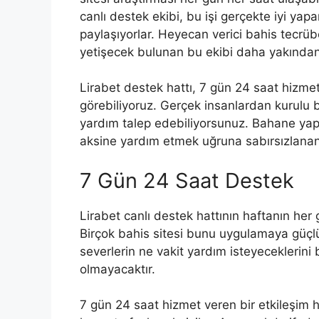
canlı destek ekibi, bu işi gerçekte iyi yap
paylaşıyorlar. Heyecan verici bahis tecrü
yetişecek bulunan bu ekibi daha yakında
Lirabet destek hattı, 7 gün 24 saat hizmet s
görebiliyoruz. Gerçek insanlardan kurulu bu
yardım talep edebiliyorsunuz. Bahane yap
aksine yardım etmek uğruna sabırsızlanan
7 Gün 24 Saat Destek
Lirabet canlı destek hattının haftanın her
Birçok bahis sitesi bunu uygulamaya güçlü çe
severlerin ne vakit yardım isteyeceklerini
olmayacaktır.
7 gün 24 saat hizmet veren bir etkileşim 