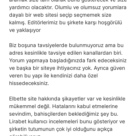
yardımcı olacaktır. Olumlu ve olumsuz yorumlara
dayalı bir web sitesi seçip seçmemek size
kalmış. Editörlerimiz bu şirkete karşı hoşgörülü
ve yaklaşıyor
Biz boşuna tavsiyelerde bulunmuyoruz ama bu
adres kesinlikle tavsiye edilen kanallardan biri.
Yorum yapmaya başladığınızda fark edeceksiniz
ve başka bir siteye ihtiyacınız yok. Ayrıca güven
veren bu yapı ile kendinizi daha özel
hissedeceksiniz.
Elbette site hakkında şikayetler var ve kesinlikle
mükemmel değil. Hatalarını kabul etmelerine
sevindim, bahisçilerden beklediğimiz şey bu.
Lirabet kullanıcı incelemeleri bunu gösteriyor ve
şirketin tutumunun çok iyi olduğunu açıkça