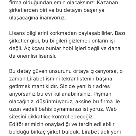
firma olduğundan emin olacaksınız. Kazanan
şirketlerden biri ve bu detayın başarıya
ulaşacağına inanıyoruz.
Lisans bilgilerini korkmadan paylaşabilirler. Bazı
şirketler gibi, bu bilgileri gizlemek onların işi
değil. Açıkçası bunlar hobi işleri değil ve daha
da önemlisi lisanslı.
Bu detay güven unsurunu ortaya çıkarıyorsa, o
zaman Lirabet ismini tekrar listenin başına
getirmek mantıklıdır. Siz de yeni bir adres
arıyorsanız bu evi kullanabilirsiniz. Pişman
olacağınızı düşünmüyoruz, aksine bu firma ile
uzun vadeli bahis oynamanızı istiyoruz. Web
sitesini dikkatlice kontrol edeceğiz.
Editörlerimizin onayladığı ve tercih edilebilir
bulduğu birkaç şirket bulduk. Lirabet adlı yeni