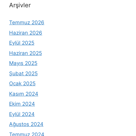
Arşivler
Temmuz 2026
Haziran 2026
Eylül 2025
Haziran 2025
Mayıs 2025
Şubat 2025
Ocak 2025
Kasım 2024
Ekim 2024
Eylül 2024
Ağustos 2024
Temmuz 2024