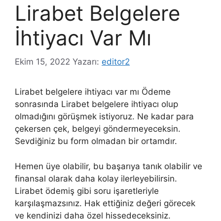
Lirabet Belgelere
İhtiyacı Var Mı
Ekim 15, 2022
Yazarı:
editor2
Lirabet belgelere ihtiyacı var mı Ödeme
sonrasında Lirabet belgelere ihtiyacı olup
olmadığını görüşmek istiyoruz. Ne kadar para
çekersen çek, belgeyi göndermeyeceksin.
Sevdiğiniz bu form olmadan bir ortamdır.
Hemen üye olabilir, bu başarıya tanık olabilir ve
finansal olarak daha kolay ilerleyebilirsin.
Lirabet ödemiş gibi soru işaretleriyle
karşılaşmazsınız. Hak ettiğiniz değeri görecek
ve kendinizi daha özel hissedeceksiniz.