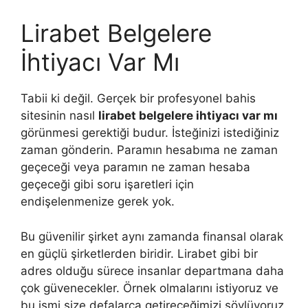
Lirabet Belgelere
İhtiyacı Var Mı
Tabii ki değil. Gerçek bir profesyonel bahis
sitesinin nasıl
lirabet belgelere ihtiyacı var mı
görünmesi gerektiği budur. İsteğinizi istediğiniz
zaman gönderin. Paramın hesabıma ne zaman
geçeceği veya paramın ne zaman hesaba
geçeceği gibi soru işaretleri için
endişelenmenize gerek yok.
Bu güvenilir şirket aynı zamanda finansal olarak
en güçlü şirketlerden biridir. Lirabet gibi bir
adres olduğu sürece insanlar departmana daha
çok güvenecekler. Örnek olmalarını istiyoruz ve
bu ismi size defalarca getireceğimizi söylüyoruz.