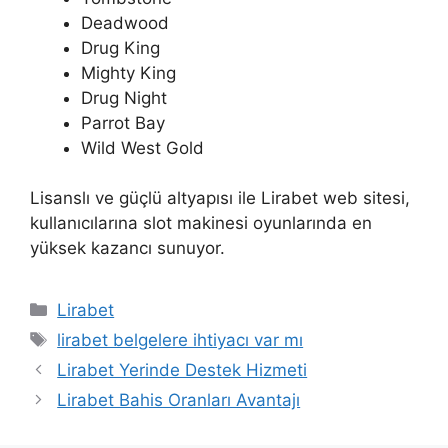
Deadwood
Drug King
Mighty King
Drug Night
Parrot Bay
Wild West Gold
Lisanslı ve güçlü altyapısı ile Lirabet web sitesi,
kullanıcılarına slot makinesi oyunlarında en
yüksek kazancı sunuyor.
Kategoriler
Lirabet
Etiketler
lirabet belgelere ihtiyacı var mı
Lirabet Yerinde Destek Hizmeti
Lirabet Bahis Oranları Avantajı