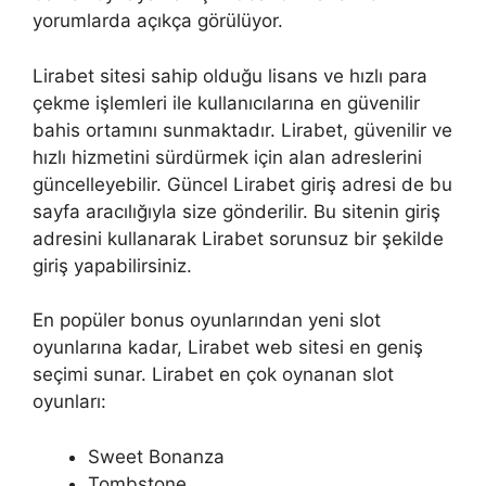
yorumlarda açıkça görülüyor.
Lirabet sitesi sahip olduğu lisans ve hızlı para
çekme işlemleri ile kullanıcılarına en güvenilir
bahis ortamını sunmaktadır. Lirabet, güvenilir ve
hızlı hizmetini sürdürmek için alan adreslerini
güncelleyebilir. Güncel Lirabet giriş adresi de bu
sayfa aracılığıyla size gönderilir. Bu sitenin giriş
adresini kullanarak Lirabet sorunsuz bir şekilde
giriş yapabilirsiniz.
En popüler bonus oyunlarından yeni slot
oyunlarına kadar, Lirabet web sitesi en geniş
seçimi sunar. Lirabet en çok oynanan slot
oyunları:
Sweet Bonanza
Tombstone