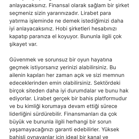
anlayacaksınız. Finansal olarak sağlam bir şirket
seçmeniz sizin yararınızadır. Lirabet para
yatırma işleminde ne demek istediğimizi daha
iyi anlayacaksınız. Hobi şirketleri hesabınızı
kapatıp paranıza el koyuyor. Bununla ilgili çok
şikayet var.
Güvenmek ve sorunsuz bir oyun hayatına
geçmek istiyorsanız yerinizi alabilirsiniz. Bu
ailenin kapıları her zaman açık ve sizi memnun
edeceklerinden emin olabilirsiniz. Sektördeki
birçok siteden daha iyi durumdalar ve bunu hak
ediyorlar. Lirabet gerçek bir bahis platformudur
ve bu kimliği korumaya devam ettiği sürece
liderliğini sürdürebilir. Finansmanları da çok
büyük ve bununla ilgili herhangi bir sorun
yaşamayacağınızı garanti edebilirler. Yüksek
bahisli oynayanlar için ideal bir kanal ve