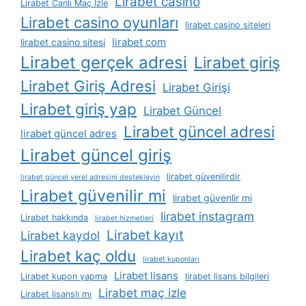
Lirabet casino
Lirabet Canlı Maç İzle
Lirabet casino oyunları
lirabet casino siteleri
lirabet com
lirabet casino sitesi
Lirabet gerçek adresi
Lirabet giriş
Lirabet Giriş Adresi
Lirabet Girişi
Lirabet giriş yap
Lirabet Güncel
Lirabet güncel adresi
lirabet güncel adres
Lirabet güncel giriş
lirabet güvenilirdir
lirabet güncel yerel adresini destekleyin
Lirabet güvenilir mi
lirabet güvenlir mi
lirabet instagram
Lirabet hakkında
lirabet hizmetleri
Lirabet kayıt
Lirabet kaydol
Lirabet kaç oldu
lirabet kuponları
Lirabet lisans
Lirabet kupon yapma
lirabet lisans bilgileri
Lirabet maç izle
Lirabet lisanslı mı