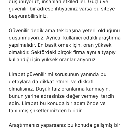
düşünüyoruz, insanları etkilediler. Güçlü ve
güvenilir bir adrese ihtiyacınız varsa bu siteye
başvurabilirsiniz.
Güvenilir dedik ama tek başına yeterli olduğunu
düşünmüyoruz. Ayrıca, kullanıcı odaklı araştırma
yapılmalıdır. En basit örnek için, oran yüksek
olmalıdır. Sektördeki birçok firma aynı altyapıyı
kullandığı için yüksek oranlar arıyoruz.
Lirabet güvenilir mi sorusunun yanında bu
detaylara da dikkat etmeli ve dikkatli
olmalısınız. Düşük faiz oranlarına kanmayın,
bunun yerine adresinize değer vermeyi tercih
edin. Lirabet bu konuda bir adım önde ve
tanınmış şirketlerimizden biridir.
Araştırmanızı yaparsanız bu konuda gelişmiş bir