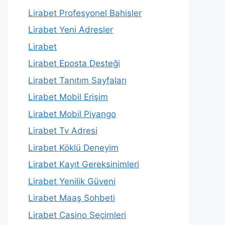
Lirabet Profesyonel Bahisler
Lirabet Yeni Adresler
Lirabet
Lirabet Eposta Desteği
Lirabet Tanıtım Sayfaları
Lirabet Mobil Erişim
Lirabet Mobil Piyango
Lirabet Tv Adresi
Lirabet Köklü Deneyim
Lirabet Kayıt Gereksinimleri
Lirabet Yenilik Güveni
Lirabet Maaş Sohbeti
Lirabet Casino Seçimleri