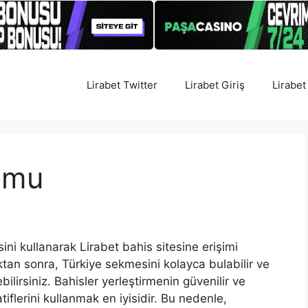
Lirabet Twitter
Lirabet Giriş
Lirabet
umu
ini kullanarak Lirabet bahis sitesine erişimi
ıktan sonra, Türkiye sekmesini kolayca bulabilir ve
bilirsiniz. Bahisler yerleştirmenin güvenilir ve
tiflerini kullanmak en iyisidir. Bu nedenle,