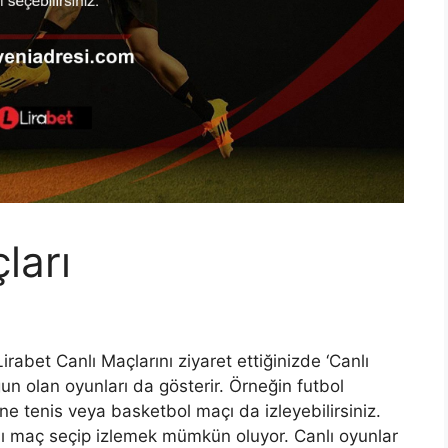
ları
rabet Canlı Maçlarını ziyaret ettiğinizde ‘Canlı
ygun olan oyunları da gösterir. Örneğin futbol
ne tenis veya basketbol maçı da izleyebilirsiniz.
şı maç seçip izlemek mümkün oluyor. Canlı oyunlar