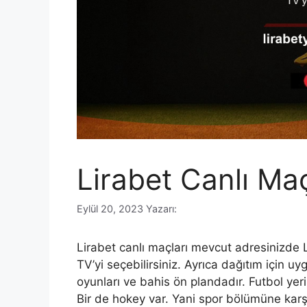
Lirabet Canlı Maç
Eylül 20, 2023
Yazarı:
Lirabet canlı maçları mevcut adresinizde Li
TV’yi seçebilirsiniz. Ayrıca dağıtım için u
oyunları ve bahis ön plandadır. Futbol yeri
Bir de hokey var. Yani spor bölümüne kar