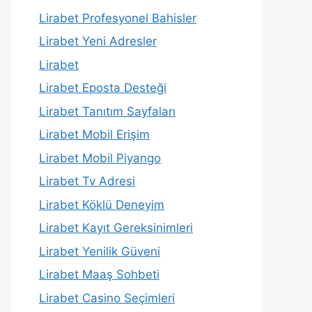
Lirabet Profesyonel Bahisler
Lirabet Yeni Adresler
Lirabet
Lirabet Eposta Desteği
Lirabet Tanıtım Sayfaları
Lirabet Mobil Erişim
Lirabet Mobil Piyango
Lirabet Tv Adresi
Lirabet Köklü Deneyim
Lirabet Kayıt Gereksinimleri
Lirabet Yenilik Güveni
Lirabet Maaş Sohbeti
Lirabet Casino Seçimleri