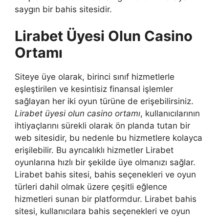
saygın bir bahis sitesidir.
Lirabet Üyesi Olun Casino
Ortamı
Siteye üye olarak, birinci sınıf hizmetlerle
eşleştirilen ve kesintisiz finansal işlemler
sağlayan her iki oyun türüne de erişebilirsiniz.
Lirabet üyesi olun casino ortamı
, kullanıcılarının
ihtiyaçlarını sürekli olarak ön planda tutan bir
web sitesidir, bu nedenle bu hizmetlere kolayca
erişilebilir. Bu ayrıcalıklı hizmetler Lirabet
oyunlarına hızlı bir şekilde üye olmanızı sağlar.
Lirabet bahis sitesi, bahis seçenekleri ve oyun
türleri dahil olmak üzere çeşitli eğlence
hizmetleri sunan bir platformdur. Lirabet bahis
sitesi, kullanıcılara bahis seçenekleri ve oyun