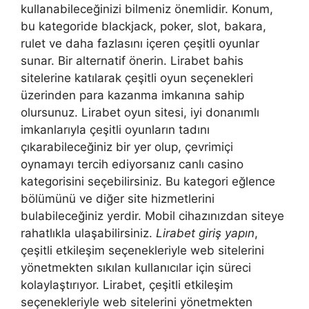
kullanabileceğinizi bilmeniz önemlidir. Konum,
bu kategoride blackjack, poker, slot, bakara,
rulet ve daha fazlasını içeren çeşitli oyunlar
sunar. Bir alternatif önerin. Lirabet bahis
sitelerine katılarak çeşitli oyun seçenekleri
üzerinden para kazanma imkanına sahip
olursunuz. Lirabet oyun sitesi, iyi donanımlı
imkanlarıyla çeşitli oyunların tadını
çıkarabileceğiniz bir yer olup, çevrimiçi
oynamayı tercih ediyorsanız canlı casino
kategorisini seçebilirsiniz. Bu kategori eğlence
bölümünü ve diğer site hizmetlerini
bulabileceğiniz yerdir. Mobil cihazınızdan siteye
rahatlıkla ulaşabilirsiniz.
Lirabet giriş yapın
,
çeşitli etkileşim seçenekleriyle web sitelerini
yönetmekten sıkılan kullanıcılar için süreci
kolaylaştırıyor. Lirabet, çeşitli etkileşim
seçenekleriyle web sitelerini yönetmekten