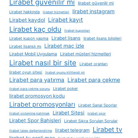
Lirabet güvenilir mi
lirabet güvenlir mi
lirabet instagram
Lirabet hakkında
lirabet hizmetleri
Lirabet kayıt
Lirabet kaydol
Lirabet kaç oldu
lirabet kuponları
Lirabet lisans
Lirabet kupon yapma
lirabet lisans bilgileri
Lirabet maç izle
Lirabet lisanslı mı
Lirabet Mobil Uygulama
Lirabet müşteri hizmetleri
Lirabet nasıl bir site
Lirabet oranları
lirabet oyun sitesi
lirabet oyunu kilitlendi mi
Lirabet para yatırma
Lirabet para çekme
Lirabet poker
lirabet para çekme sorunu
lirabet promosyon kodu
Lirabet promosyonları
Lirabet Sanal Sporlar
Lirabet Sitesi
lirabet sistemine katılmak
lirabet spor
Lirabet Spor Bahisleri
Lirabet Sıkça Sorulan Sorular
Lirabet tv
lirabet telegram
lirabet talep değerlendirme