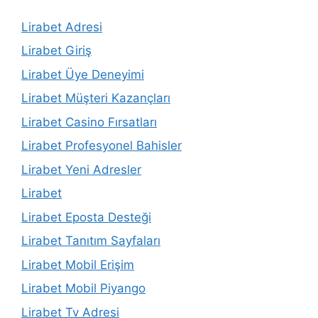
Lirabet Adresi
Lirabet Giriş
Lirabet Üye Deneyimi
Lirabet Müşteri Kazançları
Lirabet Casino Fırsatları
Lirabet Profesyonel Bahisler
Lirabet Yeni Adresler
Lirabet
Lirabet Eposta Desteği
Lirabet Tanıtım Sayfaları
Lirabet Mobil Erişim
Lirabet Mobil Piyango
Lirabet Tv Adresi