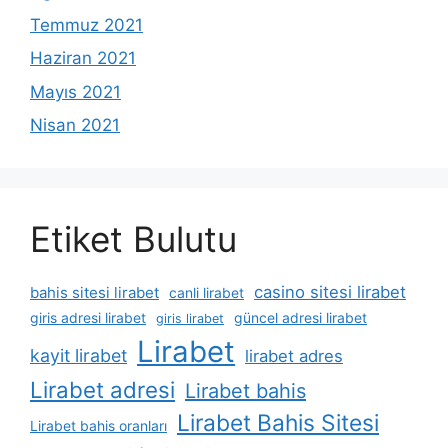
Temmuz 2021
Haziran 2021
Mayıs 2021
Nisan 2021
Etiket Bulutu
casino sitesi lirabet
bahis sitesi lirabet
canli lirabet
giris adresi lirabet
güncel adresi lirabet
giris lirabet
Lirabet
kayit lirabet
lirabet adres
Lirabet adresi
Lirabet bahis
Lirabet Bahis Sitesi
Lirabet bahis oranları