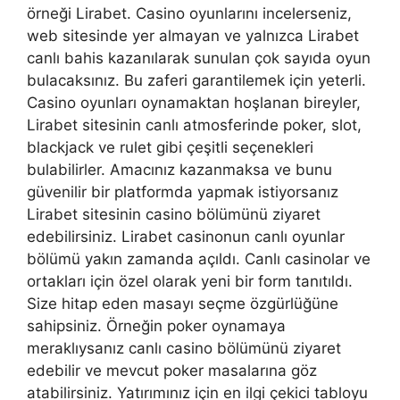
örneği Lirabet. Casino oyunlarını incelerseniz,
web sitesinde yer almayan ve yalnızca Lirabet
canlı bahis kazanılarak sunulan çok sayıda oyun
bulacaksınız. Bu zaferi garantilemek için yeterli.
Casino oyunları oynamaktan hoşlanan bireyler,
Lirabet sitesinin canlı atmosferinde poker, slot,
blackjack ve rulet gibi çeşitli seçenekleri
bulabilirler. Amacınız kazanmaksa ve bunu
güvenilir bir platformda yapmak istiyorsanız
Lirabet sitesinin casino bölümünü ziyaret
edebilirsiniz. Lirabet casinonun canlı oyunlar
bölümü yakın zamanda açıldı. Canlı casinolar ve
ortakları için özel olarak yeni bir form tanıtıldı.
Size hitap eden masayı seçme özgürlüğüne
sahipsiniz. Örneğin poker oynamaya
meraklıysanız canlı casino bölümünü ziyaret
edebilir ve mevcut poker masalarına göz
atabilirsiniz. Yatırımınız için en ilgi çekici tabloyu