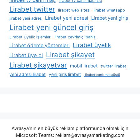
lirabet tv canli maç
lirabet tv canli maç izle
Lirabet twitter
lirabet web sitesi
lirabet whatsapp
Lirabet yeni adresi
Lirabet yeni giriş
lirabet yeni adres
Lirabet yeni güncel giriş
Lirabet Üyelik İşlemleri
lirabet çevrimiçi bahis
Lirabet üyelik
Lirabet ödeme yöntemleri
Lirabet şikayet
Lirabet üye ol
Lirabet şikayetvar
mobil lirabet
twitter lirabet
yeni adresi lirabet
yeni giris lirabet
lirabet canlı masaüstü
Avrasya'nın en büyük reklam platformunda olmak için
Microsoft Teams:
reklam@avrasyamarketing.com