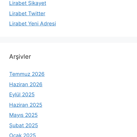
Lirabet Şikayet
Lirabet Twitter
Lirabet Yeni Adresi
Arşivler
Temmuz 2026
Haziran 2026
Eylül 2025
Haziran 2025
Mayıs 2025
Şubat 2025
Ocak 2025