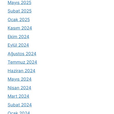
Mayıs 2025
Şubat 2025
Ocak 2025
Kasım 2024
Ekim 2024
Eylül 2024
Ağustos 2024
Temmuz 2024
Haziran 2024
Mayıs 2024
Nisan 2024
Mart 2024
Şubat 2024
Ocak 2024