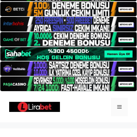
İçeriğe
atla
Menü