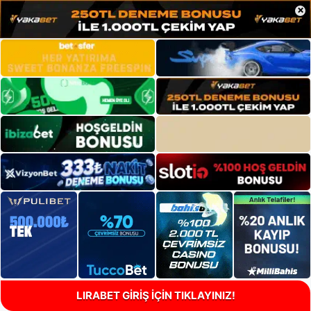
×
LIRABET GİRİŞ İÇİN TIKLAYINIZ!