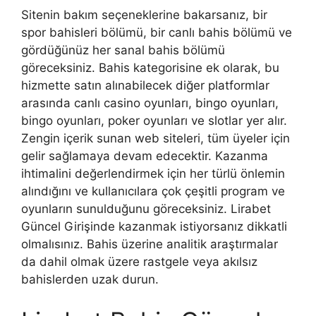
Sitenin bakım seçeneklerine bakarsanız, bir
spor bahisleri bölümü, bir canlı bahis bölümü ve
gördüğünüz her sanal bahis bölümü
göreceksiniz. Bahis kategorisine ek olarak, bu
hizmette satın alınabilecek diğer platformlar
arasında canlı casino oyunları, bingo oyunları,
bingo oyunları, poker oyunları ve slotlar yer alır.
Zengin içerik sunan web siteleri, tüm üyeler için
gelir sağlamaya devam edecektir. Kazanma
ihtimalini değerlendirmek için her türlü önlemin
alındığını ve kullanıcılara çok çeşitli program ve
oyunların sunulduğunu göreceksiniz. Lirabet
Güncel Girişinde kazanmak istiyorsanız dikkatli
olmalısınız. Bahis üzerine analitik araştırmalar
da dahil olmak üzere rastgele veya akılsız
bahislerden uzak durun.