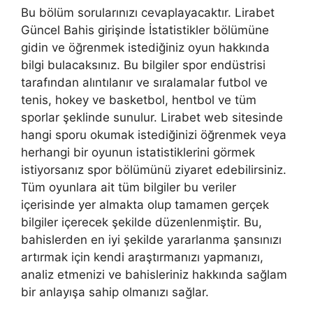
Bu bölüm sorularınızı cevaplayacaktır. Lirabet
Güncel Bahis girişinde İstatistikler bölümüne
gidin ve öğrenmek istediğiniz oyun hakkında
bilgi bulacaksınız. Bu bilgiler spor endüstrisi
tarafından alıntılanır ve sıralamalar futbol ve
tenis, hokey ve basketbol, ​​hentbol ve tüm
sporlar şeklinde sunulur. Lirabet web sitesinde
hangi sporu okumak istediğinizi öğrenmek veya
herhangi bir oyunun istatistiklerini görmek
istiyorsanız spor bölümünü ziyaret edebilirsiniz.
Tüm oyunlara ait tüm bilgiler bu veriler
içerisinde yer almakta olup tamamen gerçek
bilgiler içerecek şekilde düzenlenmiştir. Bu,
bahislerden en iyi şekilde yararlanma şansınızı
artırmak için kendi araştırmanızı yapmanızı,
analiz etmenizi ve bahisleriniz hakkında sağlam
bir anlayışa sahip olmanızı sağlar.