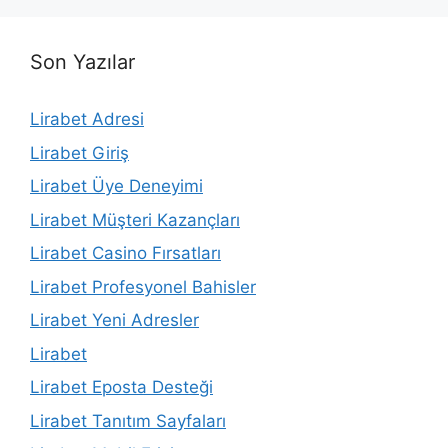
Son Yazılar
Lirabet Adresi
Lirabet Giriş
Lirabet Üye Deneyimi
Lirabet Müşteri Kazançları
Lirabet Casino Fırsatları
Lirabet Profesyonel Bahisler
Lirabet Yeni Adresler
Lirabet
Lirabet Eposta Desteği
Lirabet Tanıtım Sayfaları