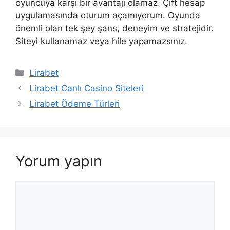
oyuncuya karşı bir avantajı olamaz. Çift hesap
uygulamasında oturum açamıyorum. Oyunda
önemli olan tek şey şans, deneyim ve stratejidir.
Siteyi kullanamaz veya hile yapamazsınız.
Kategoriler
Lirabet
Lirabet Canlı Casino Siteleri
Lirabet Ödeme Türleri
Yorum yapın
Yorum