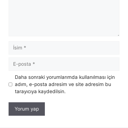
İsim
E-
posta
İnternet
Daha sonraki yorumlarımda kullanılması için
sitesi
adım, e-posta adresim ve site adresim bu
tarayıcıya kaydedilsin.