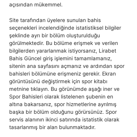
açısından mükemmel.
Site tarafından üyelere sunulan bahis
seçenekleri incelendiğinde istatistiksel bilgiler
şeklinde ayrı bir bölüm oluşturulduğu
görülmektedir. Bu bölüme erişmek ve verilen
bilgilerden yararlanmak istiyorsanız, Lirabet
Bahis Güncel giriş işlemini tamamlamanız,
sitenin ana sayfasını açmanız ve ardından spor
bahisleri bölümüne erişmeniz gerekir. Ekran
görüntüsünü değiştirmek için spor kitabı
metnine tıklayın. Bu görünümde aşağı iner ve
Spor Bahisleri olarak listelenen şubenin en
altına bakarsanız, spor hizmetlerine ayrılmış
başka bir bölüm olduğunu görürsünüz. Spor
servis alanının ikinci satırında istatistik olarak
tasarlanmış bir alan bulunmaktadır.