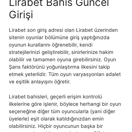
Lirabet Bahis Güncel
Girişi
Lirabet son giriş adresi olan Lirabet üzerinden
sitenin oyunlar bölümüne giriş yaptığınızda
oyunun kurallarını öğrenebilir, kendi
stratejilerinizi geliştirebilir, sinirlerinize hakim
olabilir ve tamamen oyuna girebilirsiniz. Oyun
Şans faktörünü yoğunlaştırma ilkesini takip
etmek yeterlidir. Tüm oyun varyasyonları adalet
ve eşitlik anlayışını öğretir.
Lirabet bahisleri, geçerli erişim kontrolü
ilkelerine göre işlenir, böylece herhangi bir oyun
seçeneğine diğer tüm oyuncularla (yani diğer
üyelerle) eşit olarak katıldığınızdan emin
olabilirsiniz. Hiçbir oyuncunun başka bir