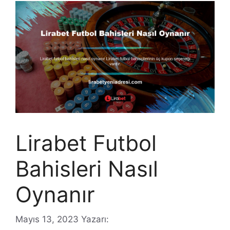
Lirabet Futbol
Bahisleri Nasıl
Oynanır
Mayıs 13, 2023
Yazarı: