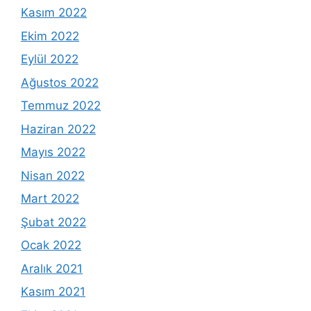
Kasım 2022
Ekim 2022
Eylül 2022
Ağustos 2022
Temmuz 2022
Haziran 2022
Mayıs 2022
Nisan 2022
Mart 2022
Şubat 2022
Ocak 2022
Aralık 2021
Kasım 2021