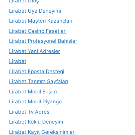
Lirabet Giriş
Lirabet Üye Deneyimi
Lirabet Müşteri Kazançları
Lirabet Casino Fırsatları
Lirabet Profesyonel Bahisler
Lirabet Yeni Adresler
Lirabet
Lirabet Eposta Desteği
Lirabet Tanıtım Sayfaları
Lirabet Mobil Erişim
Lirabet Mobil Piyango
Lirabet Tv Adresi
Lirabet Köklü Deneyim
Lirabet Kayıt Gereksinimleri