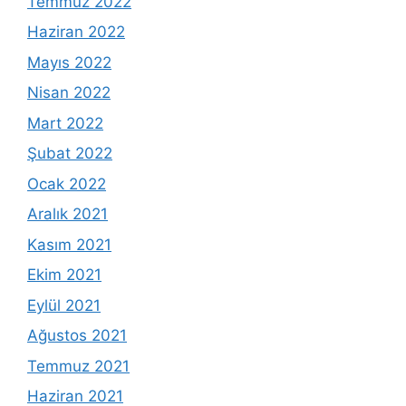
Temmuz 2022
Haziran 2022
Mayıs 2022
Nisan 2022
Mart 2022
Şubat 2022
Ocak 2022
Aralık 2021
Kasım 2021
Ekim 2021
Eylül 2021
Ağustos 2021
Temmuz 2021
Haziran 2021