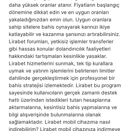
daha yüksek oranlar atanır. Fiyatların başlangıç ​​
dönemine dikkat edin ve en uygun oranları
yakaladığınızdan emin olun. Uygun oranlara
sahip sitelere bahis oynayarak karınızı ikiye
katlayabilir ve kazanma şansınızı artırabilirsiniz.
Lirabet forumları, yetkisiz işlemler transferler
gibi hassas konular dolandırıcılık faaliyetleri
hakkındaki tartışmaları kesinlikle yasaklar.
Lirabet hizmetlerini sunmak, tek tip kurallara
uymak ve yatırım işlemlerini belirlenen limitler
dahilinde gerçekleştirmek için profesyonel bir
bahis stratejisi izlemektedir. Lirabet bu program
sayesinde kullanıcıların gerçek zamanlı destek
hattı üzerinden istedikleri tutarı hesaplarına
aktarmalarına, kesintisiz bahis yapmalarına ve
bilgi alışverişinde bulunmalarına olanak
sağlamaktadır. Lirabet mobil cihazıma nasıl
indirebilirim? Lirabet mobil cihazınıza indirmeye