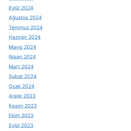
Eylül 2024
Ağustos 2024
Temmuz 2024
Haziran 2024
Mayıs 2024
Nisan 2024
Mart 2024
Şubat 2024
Ocak 2024
Aralık 2023
Kasım 2023
Ekim 2023
Eylül 2023