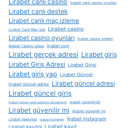
Lirabet canlı casino
lirabet canlı casino oyunları
Lirabet canlı destek
Lirabet canlı maç izleme
Lirabet casino
Lirabet Canlı Maç İzle
Lirabet casino oyunları
lirabet casino siteleri
lirabet com
lirabet casino sitesi
Lirabet gerçek adresi
Lirabet giriş
Lirabet Giriş Adresi
Lirabet Girişi
Lirabet giriş yap
Lirabet Güncel
Lirabet güncel adresi
lirabet güncel adres
Lirabet güncel giriş
lirabet güvenilirdir
lirabet güncel yerel adresini destekleyin
Lirabet güvenilir mi
lirabet güvenlir mi
lirabet instagram
Lirabet hakkında
lirabet hizmetleri
Lirabet kayıt
Lirabet kaydol