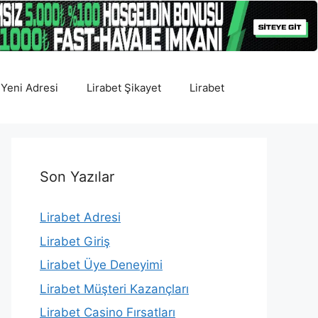
 Yeni Adresi
Lirabet Şikayet
Lirabet
Son Yazılar
Lirabet Adresi
Lirabet Giriş
Lirabet Üye Deneyimi
Lirabet Müşteri Kazançları
Lirabet Casino Fırsatları