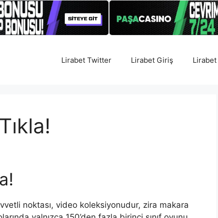
Lirabet Twitter
Lirabet Giriş
Lirabet
Tıkla!
a!
kuvvetli noktası, video koleksiyonudur, zira makara
arında yalnızca 150’den fazla birinci sınıf oyunu