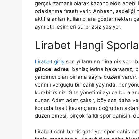
gerçek zamanlı olarak kazanç elde edebilir
odaklanma fırsatı verir. Anbean, sadeliği n
aktif alanları kullanıcılara göstermekten 
aynı etkileşimleri sürprizsiz yaşıyor.
Lirabet Hangi Sporl
Lirabet giriş
son yılların en dinamik spor ba
güncel adres
bahisçilerine bakarsanız, b
yardımcı olan bir ana sayfa düzeni vardır
verimli ve güçlü bir canlı yayında, her yö
kurabilirsiniz. Site yönetimi ayrıca bu ala
sunar. Adım adım çalışır, böylece daha veri
konuda basit kazançların doğrudan aktarıl
düzenlemesi, birçok farklı spor bahisini d
Lirabet canlı bahis getiriyor spor bahis pr