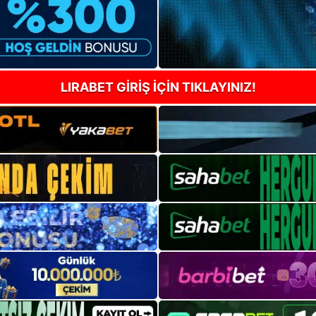
LIRABET GİRİŞ İÇİN TIKLAYINIZ!