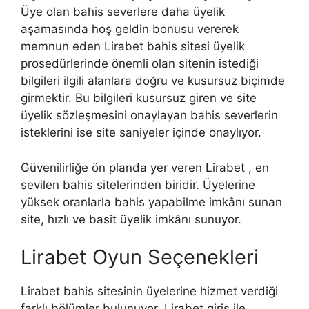
Üye olan bahis severlere daha üyelik
aşamasında hoş geldin bonusu vererek
memnun eden Lirabet bahis sitesi üyelik
prosedürlerinde önemli olan sitenin istediği
bilgileri ilgili alanlara doğru ve kusursuz biçimde
girmektir. Bu bilgileri kusursuz giren ve site
üyelik sözleşmesini onaylayan bahis severlerin
isteklerini ise site saniyeler içinde onaylıyor.
Güvenilirliğe ön planda yer veren Lirabet , en
sevilen bahis sitelerinden biridir. Üyelerine
yüksek oranlarla bahis yapabilme imkânı sunan
site, hızlı ve basit üyelik imkânı sunuyor.
Lirabet Oyun Seçenekleri
Lirabet bahis sitesinin üyelerine hizmet verdiği
farklı bölümler bulunuyor. Lirabet giriş ile