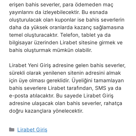
erişen bahis severler, para ödemeden maç
yayınlarını da izleyebilecektir. Bu esnada
oluşturulacak olan kuponlar ise bahis severlerin
daha da yüksek oranlarda kazanç sağlamasına
temel oluşturacaktır. Telefon, tablet ya da
bilgisayar üzerinden Lirabet sitesine girmek ve
bahis oluşturmak mümkün olabilir.
Lirabet Yeni Giriş adresine gelen bahis severler,
sürekli olarak yenilenen sitenin adresini almak
için üye olması gereklidir. Üyeliğini tamamlayan
bahis severlere Lirabet tarafından, SMS ya da
e-posta atılacaktır. Bu sayede Lirabet Giriş
adresine ulaşacak olan bahis severler, rahatça
doğru kazançlara yönelecektir.
Kategoriler
Lirabet Giriş