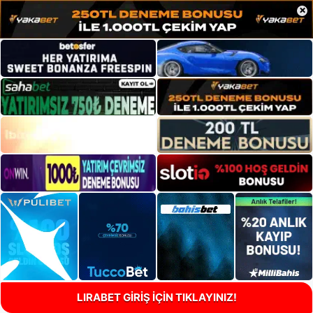
×
LIRABET GİRİŞ İÇİN TIKLAYINIZ!