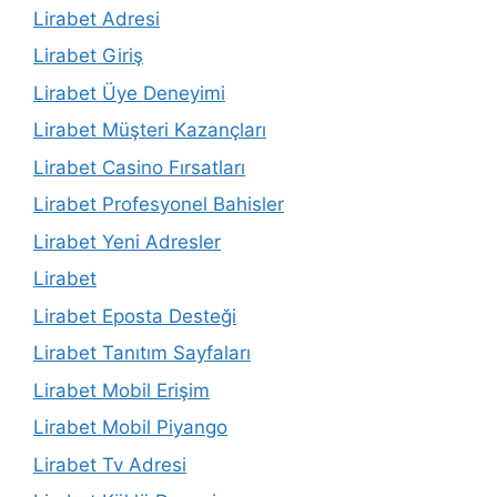
Lirabet Adresi
Lirabet Giriş
Lirabet Üye Deneyimi
Lirabet Müşteri Kazançları
Lirabet Casino Fırsatları
Lirabet Profesyonel Bahisler
Lirabet Yeni Adresler
Lirabet
Lirabet Eposta Desteği
Lirabet Tanıtım Sayfaları
Lirabet Mobil Erişim
Lirabet Mobil Piyango
Lirabet Tv Adresi