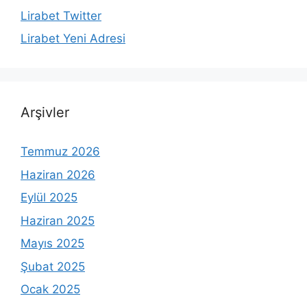
Lirabet Twitter
Lirabet Yeni Adresi
Arşivler
Temmuz 2026
Haziran 2026
Eylül 2025
Haziran 2025
Mayıs 2025
Şubat 2025
Ocak 2025