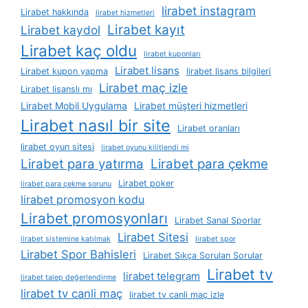
lirabet instagram
Lirabet hakkında
lirabet hizmetleri
Lirabet kayıt
Lirabet kaydol
Lirabet kaç oldu
lirabet kuponları
Lirabet lisans
Lirabet kupon yapma
lirabet lisans bilgileri
Lirabet maç izle
Lirabet lisanslı mı
Lirabet Mobil Uygulama
Lirabet müşteri hizmetleri
Lirabet nasıl bir site
Lirabet oranları
lirabet oyun sitesi
lirabet oyunu kilitlendi mi
Lirabet para yatırma
Lirabet para çekme
Lirabet poker
lirabet para çekme sorunu
lirabet promosyon kodu
Lirabet promosyonları
Lirabet Sanal Sporlar
Lirabet Sitesi
lirabet sistemine katılmak
lirabet spor
Lirabet Spor Bahisleri
Lirabet Sıkça Sorulan Sorular
Lirabet tv
lirabet telegram
lirabet talep değerlendirme
lirabet tv canli maç
lirabet tv canli maç izle