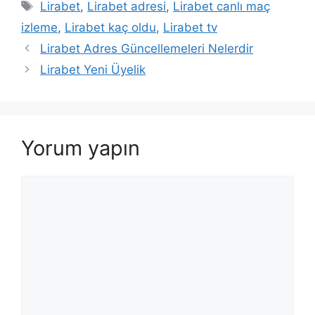
Etiketler
Lirabet
,
Lirabet adresi
,
Lirabet canlı maç
izleme
,
Lirabet kaç oldu
,
Lirabet tv
Lirabet Adres Güncellemeleri Nelerdir
Lirabet Yeni Üyelik
Yorum yapın
Yorum