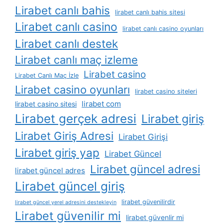
Lirabet canlı bahis
lirabet canlı bahis sitesi
Lirabet canlı casino
lirabet canlı casino oyunları
Lirabet canlı destek
Lirabet canlı maç izleme
Lirabet casino
Lirabet Canlı Maç İzle
Lirabet casino oyunları
lirabet casino siteleri
lirabet com
lirabet casino sitesi
Lirabet gerçek adresi
Lirabet giriş
Lirabet Giriş Adresi
Lirabet Girişi
Lirabet giriş yap
Lirabet Güncel
Lirabet güncel adresi
lirabet güncel adres
Lirabet güncel giriş
lirabet güvenilirdir
lirabet güncel yerel adresini destekleyin
Lirabet güvenilir mi
lirabet güvenlir mi