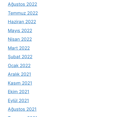
Ağustos 2022
Temmuz 2022
Haziran 2022
Mayıs 2022
Nisan 2022
Mart 2022
Şubat 2022
Ocak 2022
Aralık 2021
Kasım 2021
Ekim 2021
Eylül 2021
Ağustos 2021