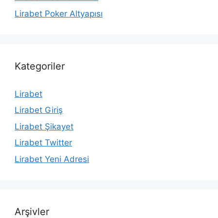
Lirabet Poker Altyapısı
Kategoriler
Lirabet
Lirabet Giriş
Lirabet Şikayet
Lirabet Twitter
Lirabet Yeni Adresi
Arşivler