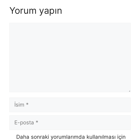
Yorum yapın
Yorum
İsim
E-
posta
İnternet
Daha sonraki yorumlarımda kullanılması için