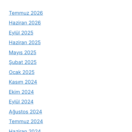
Temmuz 2026
Haziran 2026
Eylül 2025
Haziran 2025
Mayıs 2025
Şubat 2025
Ocak 2025
Kasım 2024
Ekim 2024
Eylül 2024
Ağustos 2024
Temmuz 2024
Haziran 2024