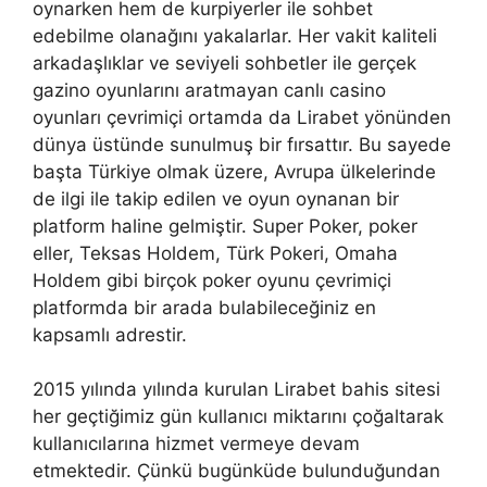
oynarken hem de kurpiyerler ile sohbet
edebilme olanağını yakalarlar. Her vakit kaliteli
arkadaşlıklar ve seviyeli sohbetler ile gerçek
gazino oyunlarını aratmayan canlı casino
oyunları çevrimiçi ortamda da Lirabet yönünden
dünya üstünde sunulmuş bir fırsattır. Bu sayede
başta Türkiye olmak üzere, Avrupa ülkelerinde
de ilgi ile takip edilen ve oyun oynanan bir
platform haline gelmiştir. Super Poker, poker
eller, Teksas Holdem, Türk Pokeri, Omaha
Holdem gibi birçok poker oyunu çevrimiçi
platformda bir arada bulabileceğiniz en
kapsamlı adrestir.
2015 yılında yılında kurulan Lirabet bahis sitesi
her geçtiğimiz gün kullanıcı miktarını çoğaltarak
kullanıcılarına hizmet vermeye devam
etmektedir. Çünkü bugünküde bulunduğundan