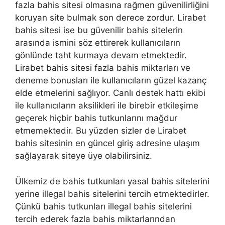
fazla bahis sitesi olmasına rağmen güvenilirliğini
koruyan site bulmak son derece zordur. Lirabet
bahis sitesi ise bu güvenilir bahis sitelerin
arasında ismini söz ettirerek kullanıcıların
gönlünde taht kurmaya devam etmektedir.
Lirabet bahis sitesi fazla bahis miktarları ve
deneme bonusları ile kullanıcıların güzel kazanç
elde etmelerini sağlıyor. Canlı destek hattı ekibi
ile kullanıcıların aksilikleri ile birebir etkileşime
geçerek hiçbir bahis tutkunlarını mağdur
etmemektedir. Bu yüzden sizler de Lirabet
bahis sitesinin en güncel giriş adresine ulaşım
sağlayarak siteye üye olabilirsiniz.
Ülkemiz de bahis tutkunları yasal bahis sitelerini
yerine illegal bahis sitelerini tercih etmektedirler.
Çünkü bahis tutkunları illegal bahis sitelerini
tercih ederek fazla bahis miktarlarından