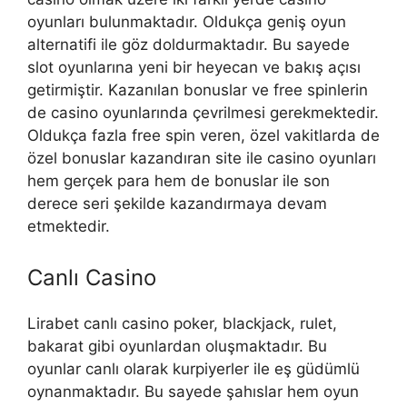
oyunları bulunmaktadır. Oldukça geniş oyun
alternatifi ile göz doldurmaktadır. Bu sayede
slot oyunlarına yeni bir heyecan ve bakış açısı
getirmiştir. Kazanılan bonuslar ve free spinlerin
de casino oyunlarında çevrilmesi gerekmektedir.
Oldukça fazla free spin veren, özel vakitlarda de
özel bonuslar kazandıran site ile casino oyunları
hem gerçek para hem de bonuslar ile son
derece seri şekilde kazandırmaya devam
etmektedir.
Canlı Casino
Lirabet canlı casino poker, blackjack, rulet,
bakarat gibi oyunlardan oluşmaktadır. Bu
oyunlar canlı olarak kurpiyerler ile eş güdümlü
oynanmaktadır. Bu sayede şahıslar hem oyun