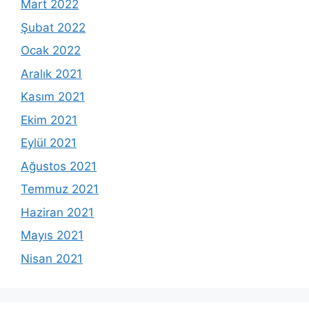
Mart 2022
Şubat 2022
Ocak 2022
Aralık 2021
Kasım 2021
Ekim 2021
Eylül 2021
Ağustos 2021
Temmuz 2021
Haziran 2021
Mayıs 2021
Nisan 2021