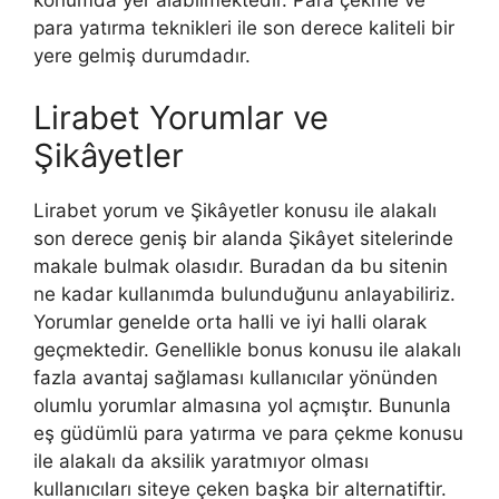
konumda yer alabilmektedir. Para çekme ve
para yatırma teknikleri ile son derece kaliteli bir
yere gelmiş durumdadır.
Lirabet Yorumlar ve
Şikâyetler
Lirabet yorum ve Şikâyetler konusu ile alakalı
son derece geniş bir alanda Şikâyet sitelerinde
makale bulmak olasıdır. Buradan da bu sitenin
ne kadar kullanımda bulunduğunu anlayabiliriz.
Yorumlar genelde orta halli ve iyi halli olarak
geçmektedir. Genellikle bonus konusu ile alakalı
fazla avantaj sağlaması kullanıcılar yönünden
olumlu yorumlar almasına yol açmıştır. Bununla
eş güdümlü para yatırma ve para çekme konusu
ile alakalı da aksilik yaratmıyor olması
kullanıcıları siteye çeken başka bir alternatiftir.