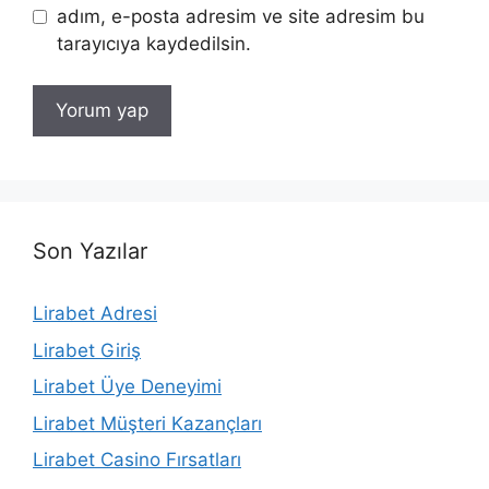
sitesi
adım, e-posta adresim ve site adresim bu
tarayıcıya kaydedilsin.
Son Yazılar
Lirabet Adresi
Lirabet Giriş
Lirabet Üye Deneyimi
Lirabet Müşteri Kazançları
Lirabet Casino Fırsatları