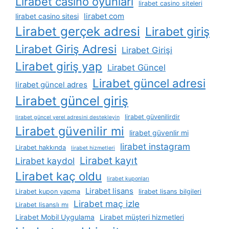
Lirabet casino oyunları
lirabet casino siteleri
lirabet com
lirabet casino sitesi
Lirabet gerçek adresi
Lirabet giriş
Lirabet Giriş Adresi
Lirabet Girişi
Lirabet giriş yap
Lirabet Güncel
Lirabet güncel adresi
lirabet güncel adres
Lirabet güncel giriş
lirabet güvenilirdir
lirabet güncel yerel adresini destekleyin
Lirabet güvenilir mi
lirabet güvenlir mi
lirabet instagram
Lirabet hakkında
lirabet hizmetleri
Lirabet kayıt
Lirabet kaydol
Lirabet kaç oldu
lirabet kuponları
Lirabet lisans
Lirabet kupon yapma
lirabet lisans bilgileri
Lirabet maç izle
Lirabet lisanslı mı
Lirabet Mobil Uygulama
Lirabet müşteri hizmetleri