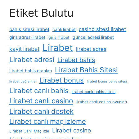
Etiket Bulutu
casino sitesi lirabet
bahis sitesi lirabet
canli lirabet
giris adresi lirabet
güncel adresi lirabet
giris lirabet
Lirabet
kayit lirabet
lirabet adres
Lirabet adresi
Lirabet bahis
Lirabet Bahis Sitesi
Lirabet bahis oranları
Lirabet bonus
lirabet bağlantısı
lirabet bonus bahis sitesi
Lirabet canlı bahis
lirabet canlı bahis sitesi
Lirabet canlı casino
lirabet canlı casino oyunları
Lirabet canlı destek
Lirabet canlı maç izleme
Lirabet casino
Lirabet Canlı Maç İzle