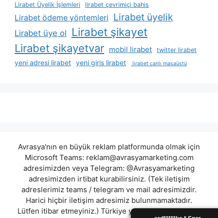
Lirabet Üyelik İşlemleri
lirabet çevrimiçi bahis
Lirabet üyelik
Lirabet ödeme yöntemleri
Lirabet şikayet
Lirabet üye ol
Lirabet şikayetvar
mobil lirabet
twitter lirabet
yeni adresi lirabet
yeni giris lirabet
lirabet canlı masaüstü
Avrasya'nın en büyük reklam platformunda olmak için
Microsoft Teams:
reklam@avrasyamarketing.com
adresimizden veya Telegram: @Avrasyamarketing
adresimizden irtibat kurabilirsiniz. (Tek iletişim
adreslerimiz teams / telegram ve mail adresimizdir.
Harici hiçbir iletişim adresimiz bulunmamaktadır.
Lütfen itibar etmeyiniz.) Türkiye yasalarına göre 7258