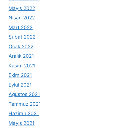
Mayıs 2022
Nisan 2022
Mart 2022
Şubat 2022
Ocak 2022
Aralık 2021
Kasım 2021
Ekim 2021
Eylül 2021
Ağustos 2021
Temmuz 2021
Haziran 2021
Mayıs 2021