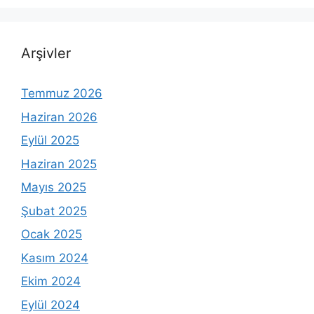
Arşivler
Temmuz 2026
Haziran 2026
Eylül 2025
Haziran 2025
Mayıs 2025
Şubat 2025
Ocak 2025
Kasım 2024
Ekim 2024
Eylül 2024