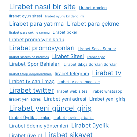
Lirabet nasıl bir site
Lirabet oranları
lirabet oyun sitesi
lirabet oyunu kilitlendi mi
Lirabet para yatırma
Lirabet para çekme
Lirabet poker
lirabet para çekme sorunu
lirabet promosyon kodu
Lirabet promosyonları
Lirabet Sanal Sporlar
Lirabet Sitesi
lirabet sistemine katılmak
lirabet spor
Lirabet Spor Bahisleri
Lirabet Sıkça Sorulan Sorular
Lirabet tv
lirabet telegram
lirabet talep değerlendirme
lirabet tv canli maç
lirabet tv canli maç izle
Lirabet twitter
lirabet web sitesi
lirabet whatsapp
Lirabet yeni adresi
Lirabet yeni giriş
lirabet yeni adres
Lirabet yeni güncel giriş
Lirabet Üyelik İşlemleri
lirabet çevrimiçi bahis
Lirabet üyelik
Lirabet ödeme yöntemleri
Lirabet şikayet
Lirabet üye ol