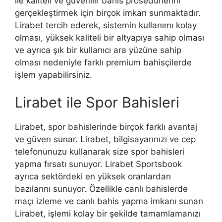
ile kaliteli ve güvenilir bahis prosedürlerini
gerçekleştirmek için birçok imkan sunmaktadır.
Lirabet tercih ederek, sistemin kullanımı kolay
olması, yüksek kaliteli bir altyapıya sahip olması
ve ayrıca şık bir kullanıcı ara yüzüne sahip
olması nedeniyle farklı premium bahisçilerde
işlem yapabilirsiniz.
Lirabet ile Spor Bahisleri
Lirabet, spor bahislerinde birçok farklı avantaj
ve güven sunar. Lirabet, bilgisayarınızı ve cep
telefonunuzu kullanarak size spor bahisleri
yapma fırsatı sunuyor. Lirabet Sportsbook
ayrıca sektördeki en yüksek oranlardan
bazılarını sunuyor. Özellikle canlı bahislerde
maçı izleme ve canlı bahis yapma imkanı sunan
Lirabet, işlemi kolay bir şekilde tamamlamanızı