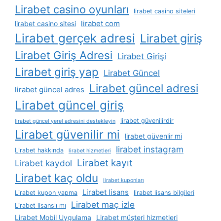
Lirabet casino oyunları
lirabet casino siteleri
lirabet com
lirabet casino sitesi
Lirabet gerçek adresi
Lirabet giriş
Lirabet Giriş Adresi
Lirabet Girişi
Lirabet giriş yap
Lirabet Güncel
Lirabet güncel adresi
lirabet güncel adres
Lirabet güncel giriş
lirabet güvenilirdir
lirabet güncel yerel adresini destekleyin
Lirabet güvenilir mi
lirabet güvenlir mi
lirabet instagram
Lirabet hakkında
lirabet hizmetleri
Lirabet kayıt
Lirabet kaydol
Lirabet kaç oldu
lirabet kuponları
Lirabet lisans
Lirabet kupon yapma
lirabet lisans bilgileri
Lirabet maç izle
Lirabet lisanslı mı
Lirabet Mobil Uygulama
Lirabet müşteri hizmetleri