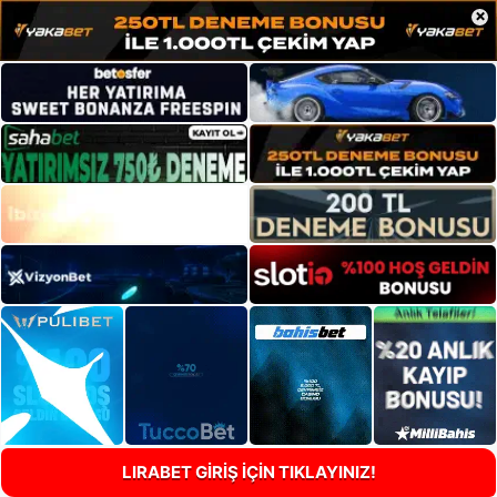
×
LIRABET GİRİŞ İÇİN TIKLAYINIZ!