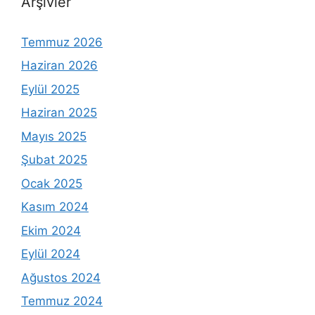
Arşivler
Temmuz 2026
Haziran 2026
Eylül 2025
Haziran 2025
Mayıs 2025
Şubat 2025
Ocak 2025
Kasım 2024
Ekim 2024
Eylül 2024
Ağustos 2024
Temmuz 2024