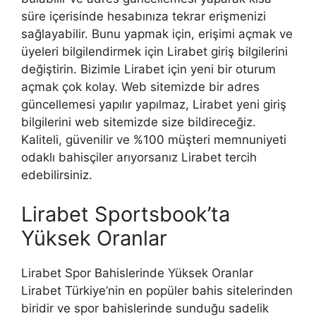
süre içerisinde hesabınıza tekrar erişmenizi
sağlayabilir. Bunu yapmak için, erişimi açmak ve
üyeleri bilgilendirmek için Lirabet giriş bilgilerini
değiştirin. Bizimle Lirabet için yeni bir oturum
açmak çok kolay. Web sitemizde bir adres
güncellemesi yapılır yapılmaz, Lirabet yeni giriş
bilgilerini web sitemizde size bildireceğiz.
Kaliteli, güvenilir ve %100 müşteri memnuniyeti
odaklı bahisçiler arıyorsanız Lirabet tercih
edebilirsiniz.
Lirabet Sportsbook’ta
Yüksek Oranlar
Lirabet Spor Bahislerinde Yüksek Oranlar
Lirabet Türkiye’nin en popüler bahis sitelerinden
biridir ve spor bahislerinde sunduğu sadelik