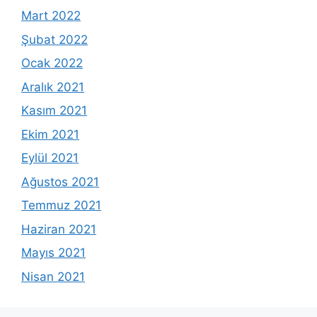
Mart 2022
Şubat 2022
Ocak 2022
Aralık 2021
Kasım 2021
Ekim 2021
Eylül 2021
Ağustos 2021
Temmuz 2021
Haziran 2021
Mayıs 2021
Nisan 2021