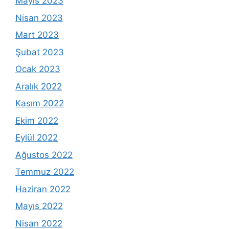
Mayıs 2023
Nisan 2023
Mart 2023
Şubat 2023
Ocak 2023
Aralık 2022
Kasım 2022
Ekim 2022
Eylül 2022
Ağustos 2022
Temmuz 2022
Haziran 2022
Mayıs 2022
Nisan 2022