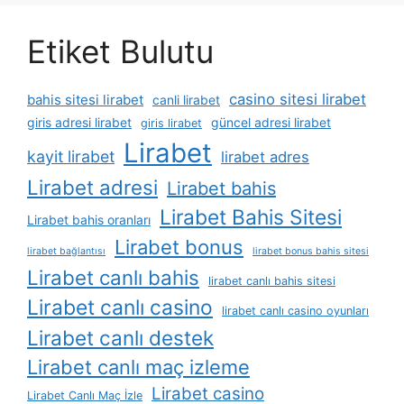
Etiket Bulutu
casino sitesi lirabet
bahis sitesi lirabet
canli lirabet
giris adresi lirabet
güncel adresi lirabet
giris lirabet
Lirabet
kayit lirabet
lirabet adres
Lirabet adresi
Lirabet bahis
Lirabet Bahis Sitesi
Lirabet bahis oranları
Lirabet bonus
lirabet bağlantısı
lirabet bonus bahis sitesi
Lirabet canlı bahis
lirabet canlı bahis sitesi
Lirabet canlı casino
lirabet canlı casino oyunları
Lirabet canlı destek
Lirabet canlı maç izleme
Lirabet casino
Lirabet Canlı Maç İzle