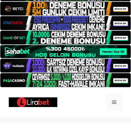
İçeriğe
atla
Menü