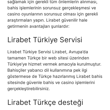
sağlamak için gerekli tüm önlemlerin alınması,
bahis işlemlerinin sorunsuz gerçekleşmesi ve
casino oyunlarının sorunsuz olması için gerekli
araştırmaları yapın. Lirabet güvenilir hale
getirmenin avantajları şunlardır:
Lirabet Türkiye Servisi
Lirabet Türkiye Servisi Lirabet, Avrupa’da
tamamen Türkçe bir web sitesi üzerinden
Türkiye’ye hizmet vermek amacıyla kurulmuştur.
Bahisçiler yabancı dil kullanımına pek ilgi
göstermese de Türkçe hazırlanmış Lirabet bahis
sitesinde güvenle bahis ve casino işlemlerini
gerçekleştirebilirsiniz.
Lirabet Türkçe desteği