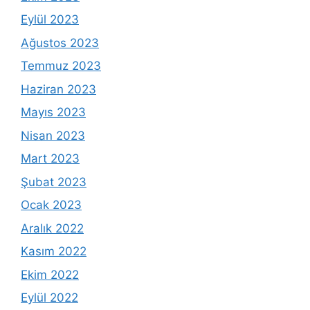
Eylül 2023
Ağustos 2023
Temmuz 2023
Haziran 2023
Mayıs 2023
Nisan 2023
Mart 2023
Şubat 2023
Ocak 2023
Aralık 2022
Kasım 2022
Ekim 2022
Eylül 2022