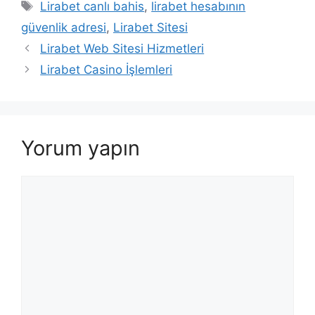
Etiketler
Lirabet canlı bahis
,
lirabet hesabının
güvenlik adresi
,
Lirabet Sitesi
Lirabet Web Sitesi Hizmetleri
Lirabet Casino İşlemleri
Yorum yapın
Yorum