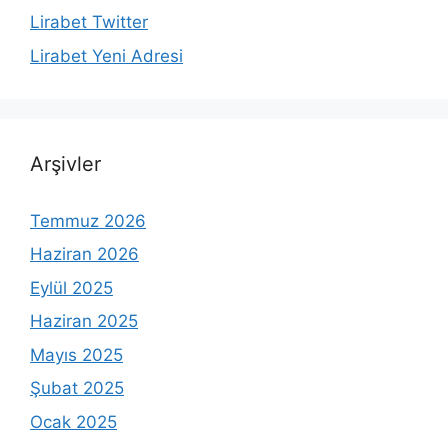
Lirabet Twitter
Lirabet Yeni Adresi
Arşivler
Temmuz 2026
Haziran 2026
Eylül 2025
Haziran 2025
Mayıs 2025
Şubat 2025
Ocak 2025