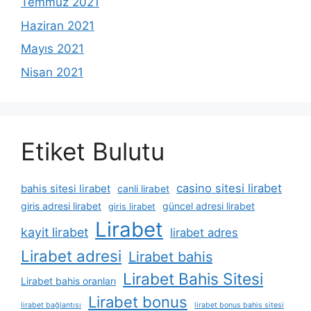
Temmuz 2021
Haziran 2021
Mayıs 2021
Nisan 2021
Etiket Bulutu
casino sitesi lirabet
bahis sitesi lirabet
canli lirabet
giris adresi lirabet
güncel adresi lirabet
giris lirabet
Lirabet
kayit lirabet
lirabet adres
Lirabet adresi
Lirabet bahis
Lirabet Bahis Sitesi
Lirabet bahis oranları
Lirabet bonus
lirabet bağlantısı
lirabet bonus bahis sitesi