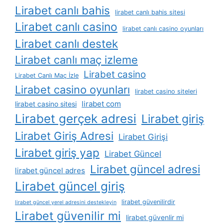
Lirabet canlı bahis
lirabet canlı bahis sitesi
Lirabet canlı casino
lirabet canlı casino oyunları
Lirabet canlı destek
Lirabet canlı maç izleme
Lirabet casino
Lirabet Canlı Maç İzle
Lirabet casino oyunları
lirabet casino siteleri
lirabet com
lirabet casino sitesi
Lirabet gerçek adresi
Lirabet giriş
Lirabet Giriş Adresi
Lirabet Girişi
Lirabet giriş yap
Lirabet Güncel
Lirabet güncel adresi
lirabet güncel adres
Lirabet güncel giriş
lirabet güvenilirdir
lirabet güncel yerel adresini destekleyin
Lirabet güvenilir mi
lirabet güvenlir mi