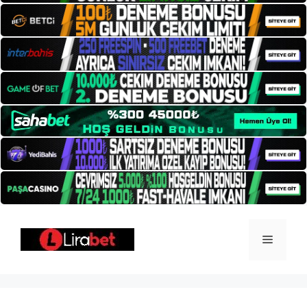
İçeriğe
atla
Menü