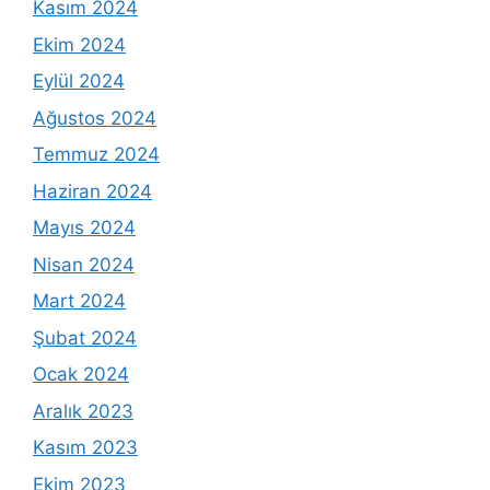
Kasım 2024
Ekim 2024
Eylül 2024
Ağustos 2024
Temmuz 2024
Haziran 2024
Mayıs 2024
Nisan 2024
Mart 2024
Şubat 2024
Ocak 2024
Aralık 2023
Kasım 2023
Ekim 2023