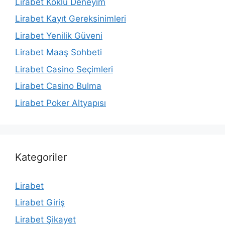
Lirabet Köklü Deneyim
Lirabet Kayıt Gereksinimleri
Lirabet Yenilik Güveni
Lirabet Maaş Sohbeti
Lirabet Casino Seçimleri
Lirabet Casino Bulma
Lirabet Poker Altyapısı
Kategoriler
Lirabet
Lirabet Giriş
Lirabet Şikayet