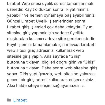
Lirabet Web sitesi üyelik süreci tamamlanmak
üzeredir. Kayıt olduktan sonra ilk yatırımınızı
yapabilir ve hemen oynamaya başlayabilirsiniz.
Güncel Lirabet Üyelik işlemlerinden sonra
Lirabet giriş işlemleri çok daha kolaydır. Oyun
sitesine giriş yapmak için sadece üyelikte
oluşturulan kullanıcı adı ve şifre gerekmektedir.
Kayıt işlemini tamamlamak için mevcut Lirabet
web sitesi giriş adresinizi kullanarak web
sitesine giriş yapın. Ana sayfada “Giriş”
butonuna tıklayın, bilgileri doğru girin ve “Giriş”
butonuna tıklayın. Daha sonra web sitesine giriş
yapın. Giriş yaptığınızda, web sitesine yalnızca
geçerli bir giriş adresi kullanarak erişeceksiniz.
Aksi halde siteye erişim sağlayamazsınız.
Kategoriler
Lirabet