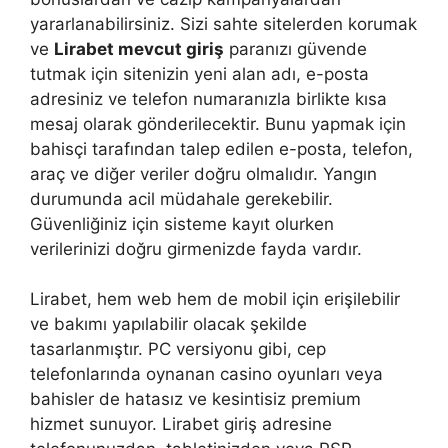
yararlanabilirsiniz. Sizi sahte sitelerden korumak
ve
Lirabet mevcut giriş
paranızı güvende
tutmak için sitenizin yeni alan adı, e-posta
adresiniz ve telefon numaranızla birlikte kısa
mesaj olarak gönderilecektir. Bunu yapmak için
bahisçi tarafından talep edilen e-posta, telefon,
araç ve diğer veriler doğru olmalıdır. Yangın
durumunda acil müdahale gerekebilir.
Güvenliğiniz için sisteme kayıt olurken
verilerinizi doğru girmenizde fayda vardır.
Lirabet, hem web hem de mobil için erişilebilir
ve bakımı yapılabilir olacak şekilde
tasarlanmıştır. PC versiyonu gibi, cep
telefonlarında oynanan casino oyunları veya
bahisler de hatasız ve kesintisiz premium
hizmet sunuyor. Lirabet giriş adresine