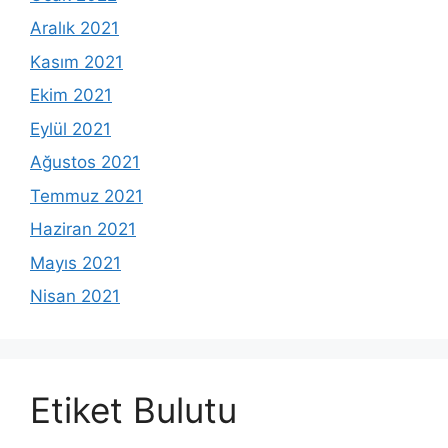
Aralık 2021
Kasım 2021
Ekim 2021
Eylül 2021
Ağustos 2021
Temmuz 2021
Haziran 2021
Mayıs 2021
Nisan 2021
Etiket Bulutu