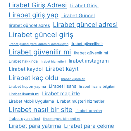
Lirabet Giriş Adresi
Lirabet Girişi
Lirabet giriş yap
Lirabet Güncel
Lirabet güncel adresi
lirabet güncel adres
Lirabet güncel giriş
lirabet güvenilirdir
lirabet güncel yerel adresini destekleyin
Lirabet güvenilir mi
lirabet güvenlir mi
lirabet instagram
Lirabet hakkında
lirabet hizmetleri
Lirabet kayıt
Lirabet kaydol
Lirabet kaç oldu
lirabet kuponları
Lirabet lisans
Lirabet kupon yapma
lirabet lisans bilgileri
Lirabet maç izle
Lirabet lisanslı mı
Lirabet Mobil Uygulama
Lirabet müşteri hizmetleri
Lirabet nasıl bir site
Lirabet oranları
lirabet oyun sitesi
lirabet oyunu kilitlendi mi
Lirabet para yatırma
Lirabet para çekme