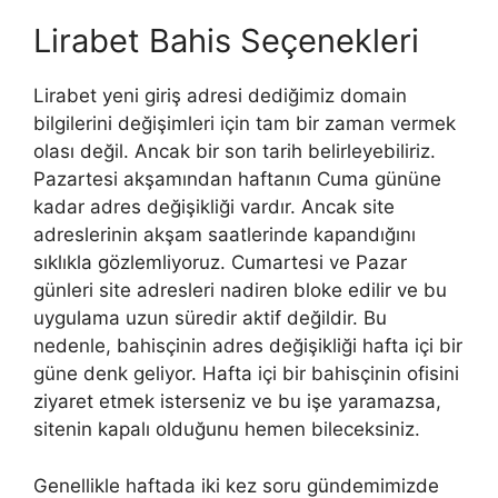
Lirabet Bahis Seçenekleri
Lirabet yeni giriş adresi dediğimiz domain
bilgilerini değişimleri için tam bir zaman vermek
olası değil. Ancak bir son tarih belirleyebiliriz.
Pazartesi akşamından haftanın Cuma gününe
kadar adres değişikliği vardır. Ancak site
adreslerinin akşam saatlerinde kapandığını
sıklıkla gözlemliyoruz. Cumartesi ve Pazar
günleri site adresleri nadiren bloke edilir ve bu
uygulama uzun süredir aktif değildir. Bu
nedenle, bahisçinin adres değişikliği hafta içi bir
güne denk geliyor. Hafta içi bir bahisçinin ofisini
ziyaret etmek isterseniz ve bu işe yaramazsa,
sitenin kapalı olduğunu hemen bileceksiniz.
Genellikle haftada iki kez soru gündemimizde