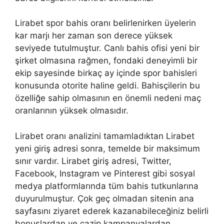
Lirabet spor bahis oranı belirlenirken üyelerin
kar marjı her zaman son derece yüksek
seviyede tutulmuştur. Canlı bahis ofisi yeni bir
şirket olmasına rağmen, fondaki deneyimli bir
ekip sayesinde birkaç ay içinde spor bahisleri
konusunda otorite haline geldi. Bahisçilerin bu
özelliğe sahip olmasının en önemli nedeni maç
oranlarının yüksek olmasıdır.
Lirabet oranı analizini tamamladıktan Lirabet
yeni giriş adresi sonra, temelde bir maksimum
sınır vardır. Lirabet giriş adresi, Twitter,
Facebook, Instagram ve Pinterest gibi sosyal
medya platformlarında tüm bahis tutkunlarına
duyurulmuştur. Çok geç olmadan sitenin ana
sayfasını ziyaret ederek kazanabileceğiniz belirli
bonuslardan ve cazip kampanyalardan