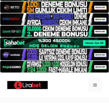
İçeriğe
atla
Menü