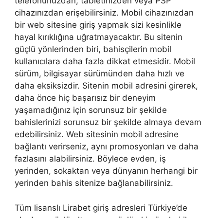
telefonunuzdan, tabletinizden veya PSP
cihazınızdan erişebilirsiniz. Mobil cihazınızdan
bir web sitesine giriş yapmak sizi kesinlikle
hayal kırıklığına uğratmayacaktır. Bu sitenin
güçlü yönlerinden biri, bahisçilerin mobil
kullanıcılara daha fazla dikkat etmesidir. Mobil
sürüm, bilgisayar sürümünden daha hızlı ve
daha eksiksizdir. Sitenin mobil adresini girerek,
daha önce hiç başarısız bir deneyim
yaşamadığınız için sorunsuz bir şekilde
bahislerinizi sorunsuz bir şekilde almaya devam
edebilirsiniz. Web sitesinin mobil adresine
bağlantı verirseniz, aynı promosyonları ve daha
fazlasını alabilirsiniz. Böylece evden, iş
yerinden, sokaktan veya dünyanın herhangi bir
yerinden bahis sitenize bağlanabilirsiniz.
Tüm lisanslı Lirabet giriş adresleri Türkiye’de