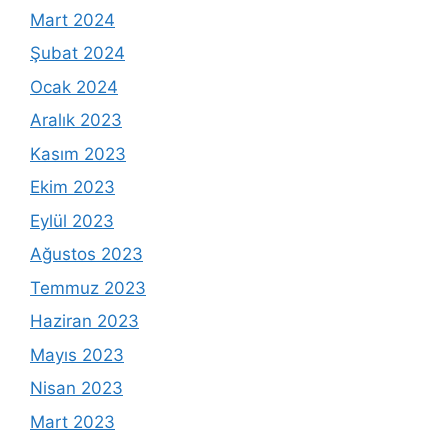
Mart 2024
Şubat 2024
Ocak 2024
Aralık 2023
Kasım 2023
Ekim 2023
Eylül 2023
Ağustos 2023
Temmuz 2023
Haziran 2023
Mayıs 2023
Nisan 2023
Mart 2023