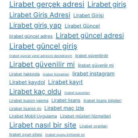
Lirabet gerçek adresi
Lirabet giriş
Lirabet Giriş Adresi
Lirabet Girişi
Lirabet giriş yap
Lirabet Güncel
Lirabet güncel adresi
lirabet güncel adres
Lirabet güncel giriş
lirabet güvenilirdir
lirabet güncel yerel adresini destekleyin
Lirabet güvenilir mi
lirabet güvenlir mi
lirabet instagram
Lirabet hakkında
lirabet hizmetleri
Lirabet kayıt
Lirabet kaydol
Lirabet kaç oldu
lirabet kuponları
Lirabet lisans
Lirabet kupon yapma
lirabet lisans bilgileri
Lirabet maç izle
Lirabet lisanslı mı
Lirabet Mobil Uygulama
Lirabet müşteri hizmetleri
Lirabet nasıl bir site
Lirabet oranları
lirabet oyun sitesi
lirabet oyunu kilitlendi mi