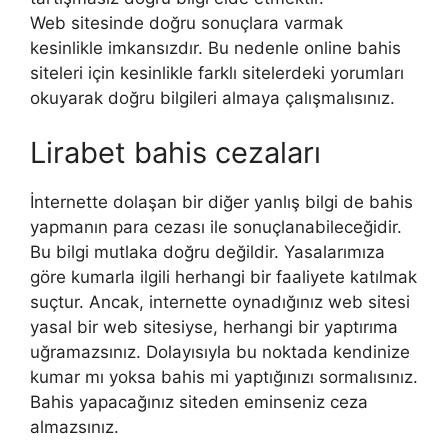
Web sitesinde doğru sonuçlara varmak
kesinlikle imkansızdır. Bu nedenle online bahis
siteleri için kesinlikle farklı sitelerdeki yorumları
okuyarak doğru bilgileri almaya çalışmalısınız.
Lirabet bahis cezaları
İnternette dolaşan bir diğer yanlış bilgi de bahis
yapmanın para cezası ile sonuçlanabileceğidir.
Bu bilgi mutlaka doğru değildir. Yasalarımıza
göre kumarla ilgili herhangi bir faaliyete katılmak
suçtur. Ancak, internette oynadığınız web sitesi
yasal bir web sitesiyse, herhangi bir yaptırıma
uğramazsınız. Dolayısıyla bu noktada kendinize
kumar mı yoksa bahis mi yaptığınızı sormalısınız.
Bahis yapacağınız siteden eminseniz ceza
almazsınız.