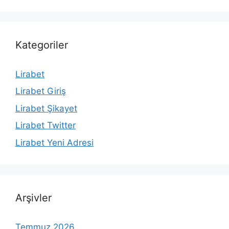
Kategoriler
Lirabet
Lirabet Giriş
Lirabet Şikayet
Lirabet Twitter
Lirabet Yeni Adresi
Arşivler
Temmuz 2026