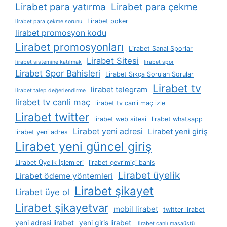
Lirabet para yatırma
Lirabet para çekme
Lirabet poker
lirabet para çekme sorunu
lirabet promosyon kodu
Lirabet promosyonları
Lirabet Sanal Sporlar
Lirabet Sitesi
lirabet sistemine katılmak
lirabet spor
Lirabet Spor Bahisleri
Lirabet Sıkça Sorulan Sorular
Lirabet tv
lirabet telegram
lirabet talep değerlendirme
lirabet tv canli maç
lirabet tv canli maç izle
Lirabet twitter
lirabet web sitesi
lirabet whatsapp
Lirabet yeni adresi
Lirabet yeni giriş
lirabet yeni adres
Lirabet yeni güncel giriş
Lirabet Üyelik İşlemleri
lirabet çevrimiçi bahis
Lirabet üyelik
Lirabet ödeme yöntemleri
Lirabet şikayet
Lirabet üye ol
Lirabet şikayetvar
mobil lirabet
twitter lirabet
yeni adresi lirabet
yeni giris lirabet
lirabet canlı masaüstü