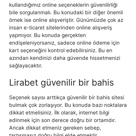
kullandığımız online seçeneklerin güvenilirliği
bile sorgulanmalı. Bu konudaki bir diğer önemli
örnek ise online alışveriştir. Günümüzde çok az
insan e-ticaret sitelerinden online alışveriş
yapmıyor. Bu konuda gerçekten
endişeleniyorsanız, sadece online ödeme için
kart seçeneğini kontrol edebilirsiniz. Bu en
azından kendinizi daha güvende hissetmenizi
sağlayacaktır.
Lirabet güvenilir bir bahis
Seçenek sayısı arttıkça güvenilir bir bahis sitesi
bulmak çok zorlaşıyor. Bu konuda bazı noktalara
dikkat etmelisiniz. İlk olarak, internet bilgi
edinmek için son derece doğru bir ortamdır.
Ancak dikkat etmeniz gereken sebep,
tartışmasız doğru bilgi elde etmektir.