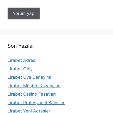
Son Yazılar
Lirabet Adresi
Lirabet Giriş
Lirabet Üye Deneyimi
Lirabet Müşteri Kazançları
Lirabet Casino Fırsatları
Lirabet Profesyonel Bahisler
Lirabet Yeni Adresler