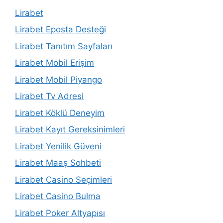
Lirabet
Lirabet Eposta Desteği
Lirabet Tanıtım Sayfaları
Lirabet Mobil Erişim
Lirabet Mobil Piyango
Lirabet Tv Adresi
Lirabet Köklü Deneyim
Lirabet Kayıt Gereksinimleri
Lirabet Yenilik Güveni
Lirabet Maaş Sohbeti
Lirabet Casino Seçimleri
Lirabet Casino Bulma
Lirabet Poker Altyapısı