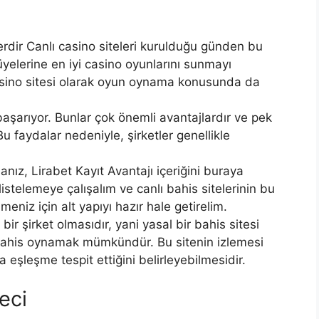
erdir Canlı casino siteleri kurulduğu günden bu
üyelerine en iyi casino oyunlarını sunmayı
 casino sitesi olarak oyun oynama konusunda da
başarıyor. Bunlar çok önemli avantajlardır ve pek
 faydalar nedeniyle, şirketler genellikle
nız, Lirabet Kayıt Avantajı içeriğini buraya
istelemeye çalışalım ve canlı bahis sitelerinin bu
lmeniz için alt yapıyı hazır hale getirelim.
 bir şirket olmasıdır, yani yasal bir bahis sitesi
ahis oynamak mümkündür. Bu sitenin izlemesi
a eşleşme tespit ettiğini belirleyebilmesidir.
eci