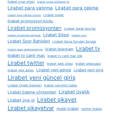
lirabet oyun sitesi
lirabet oyunu kilitlendi mi
Lirabet para yatırma
Lirabet para çekme
Lirabet poker
lirabet para çekme sorunu
lirabet promosyon kodu
Lirabet promosyonları
Lirabet Sanal Sporlar
Lirabet Sitesi
lirabet sistemine katılmak
lirabet spor
Lirabet Spor Bahisleri
Lirabet Sıkça Sorulan Sorular
Lirabet tv
lirabet telegram
lirabet talep değerlendirme
lirabet tv canli maç
lirabet tv canli maç izle
Lirabet twitter
lirabet web sitesi
lirabet whatsapp
Lirabet yeni adresi
Lirabet yeni giriş
lirabet yeni adres
Lirabet yeni güncel giriş
Lirabet Üyelik İşlemleri
lirabet çevrimiçi bahis
Lirabet üyelik
Lirabet ödeme yöntemleri
Lirabet şikayet
Lirabet üye ol
Lirabet şikayetvar
mobil lirabet
twitter lirabet