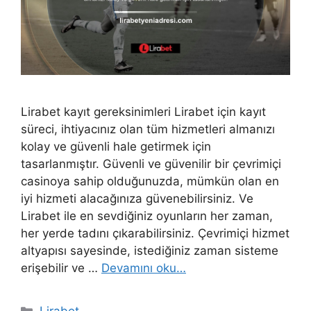
Lirabet kayıt gereksinimleri Lirabet için kayıt
süreci, ihtiyacınız olan tüm hizmetleri almanızı
kolay ve güvenli hale getirmek için
tasarlanmıştır. Güvenli ve güvenilir bir çevrimiçi
casinoya sahip olduğunuzda, mümkün olan en
iyi hizmeti alacağınıza güvenebilirsiniz. Ve
Lirabet ile en sevdiğiniz oyunların her zaman,
her yerde tadını çıkarabilirsiniz. Çevrimiçi hizmet
altyapısı sayesinde, istediğiniz zaman sisteme
erişebilir ve …
Devamını oku…
Kategoriler