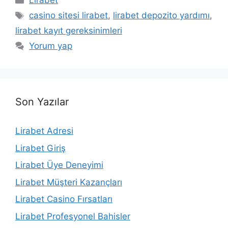
Lirabet
Etiketler
casino sitesi lirabet
,
lirabet depozito yardımı
,
lirabet kayıt gereksinimleri
Yorum yap
Son Yazılar
Lirabet Adresi
Lirabet Giriş
Lirabet Üye Deneyimi
Lirabet Müşteri Kazançları
Lirabet Casino Fırsatları
Lirabet Profesyonel Bahisler