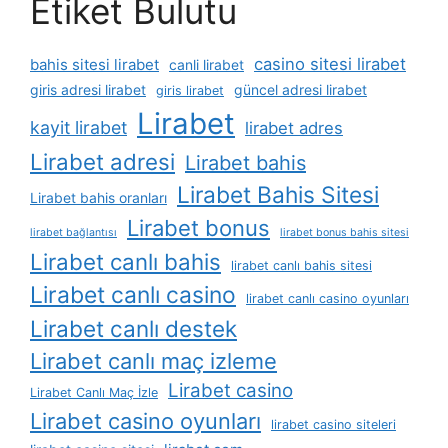
Etiket Bulutu
casino sitesi lirabet
bahis sitesi lirabet
canli lirabet
giris adresi lirabet
güncel adresi lirabet
giris lirabet
Lirabet
kayit lirabet
lirabet adres
Lirabet adresi
Lirabet bahis
Lirabet Bahis Sitesi
Lirabet bahis oranları
Lirabet bonus
lirabet bağlantısı
lirabet bonus bahis sitesi
Lirabet canlı bahis
lirabet canlı bahis sitesi
Lirabet canlı casino
lirabet canlı casino oyunları
Lirabet canlı destek
Lirabet canlı maç izleme
Lirabet casino
Lirabet Canlı Maç İzle
Lirabet casino oyunları
lirabet casino siteleri