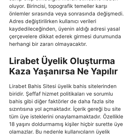
oluyor. Birincisi, topografik temeller karşı
önlemler sırasında veya sonrasında değişmedi.
Adres değiştirilirken kullanıcı verileri
kaydedileceğinden, üyenin aldığı adresi yasal
çerçevelere dikkat ederek girmesi durumunda
herhangi bir zararı olmayacaktır.
Lirabet Üyelik Oluşturma
Kaza Yaşanırsa Ne Yapılır
Lirabet Bahis Sitesi üyelik bahis sitelerinden
biridir. Şeffaf hizmet politikaları ve sorumlu
bahis gibi diğer faktörler de daha fazla site
sızıntısına yol açmaktadır. İçerik gereği bu site
tüm üye isteklerini onaylamamaktadır. Özellikle
18 yaşını doldurmamış kişiler hiçbir surette üye
olamazlar. Bu nedenle kullanıcıların üyelik