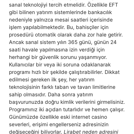
sanal teknolojiyi tercih etmelidir. Özellikle EFT
gibi bilinen yatırım sistemlerinde bankacılık
nedeniyle yalnızca mesai saatleri içerisinde
işlem yapılabilmektedir. Bu, bahisçiler için
prosedürü otomatik olarak daha zor hale getirir.
Ancak sanal sistem yılın 365 günü, günün 24
saati havale yapılmasına izin verdiği için
herhangi bir güvenlik sorunu yaşanmıyor.
Kullanıcılar bir veya iki soruna odaklanarak
programı hızlı bir şekilde çalıştırabilirler. Dikkat
edilmesi gereken ilk şey, her yatırım
teknolojisinin farklı taban ve tavan limitlerine
sahip olmasıdır. Daha sonra yatırım
başvurunuzda doğru kimlik verilerini girmelisiniz.
Programınız iki açıdan tutarlıdır ve hemen çalışır.
Günümüzde özellikle eski internet casino
severleri, erişimi engellerseniz adresinizin
değişeceğini biliyorlar.
Lirabet neden adresini