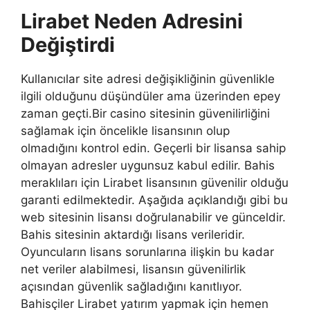
Lirabet Neden Adresini
Değiştirdi
Kullanıcılar site adresi değişikliğinin güvenlikle
ilgili olduğunu düşündüler ama üzerinden epey
zaman geçti.Bir casino sitesinin güvenilirliğini
sağlamak için öncelikle lisansının olup
olmadığını kontrol edin. Geçerli bir lisansa sahip
olmayan adresler uygunsuz kabul edilir. Bahis
meraklıları için Lirabet lisansının güvenilir olduğu
garanti edilmektedir. Aşağıda açıklandığı gibi bu
web sitesinin lisansı doğrulanabilir ve günceldir.
Bahis sitesinin aktardığı lisans verileridir.
Oyuncuların lisans sorunlarına ilişkin bu kadar
net veriler alabilmesi, lisansın güvenilirlik
açısından güvenlik sağladığını kanıtlıyor.
Bahisçiler Lirabet yatırım yapmak için hemen