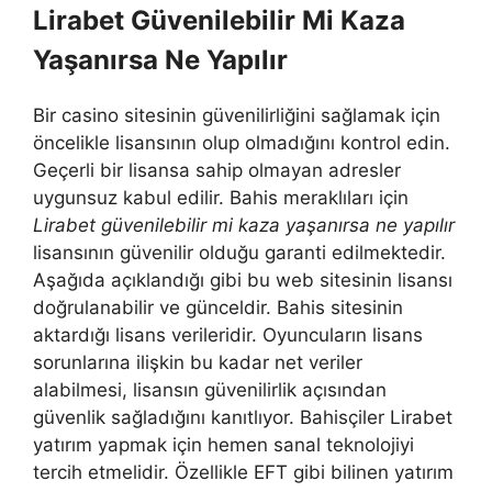
Lirabet Güvenilebilir Mi Kaza
Yaşanırsa Ne Yapılır
Bir casino sitesinin güvenilirliğini sağlamak için
öncelikle lisansının olup olmadığını kontrol edin.
Geçerli bir lisansa sahip olmayan adresler
uygunsuz kabul edilir. Bahis meraklıları için
Lirabet güvenilebilir mi kaza yaşanırsa ne yapılır
lisansının güvenilir olduğu garanti edilmektedir.
Aşağıda açıklandığı gibi bu web sitesinin lisansı
doğrulanabilir ve günceldir. Bahis sitesinin
aktardığı lisans verileridir. Oyuncuların lisans
sorunlarına ilişkin bu kadar net veriler
alabilmesi, lisansın güvenilirlik açısından
güvenlik sağladığını kanıtlıyor. Bahisçiler Lirabet
yatırım yapmak için hemen sanal teknolojiyi
tercih etmelidir. Özellikle EFT gibi bilinen yatırım