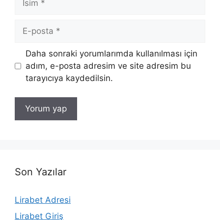
E-
posta
İnternet
Daha sonraki yorumlarımda kullanılması için
sitesi
adım, e-posta adresim ve site adresim bu
tarayıcıya kaydedilsin.
Son Yazılar
Lirabet Adresi
Lirabet Giriş