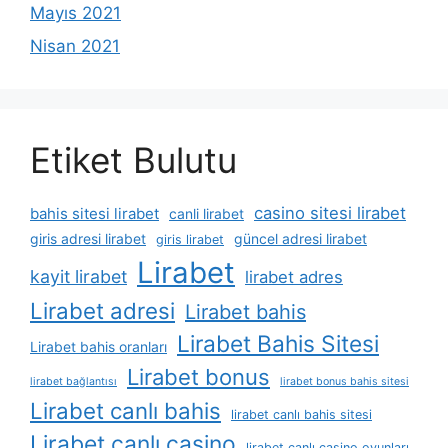
Mayıs 2021
Nisan 2021
Etiket Bulutu
casino sitesi lirabet
bahis sitesi lirabet
canli lirabet
giris adresi lirabet
güncel adresi lirabet
giris lirabet
Lirabet
kayit lirabet
lirabet adres
Lirabet adresi
Lirabet bahis
Lirabet Bahis Sitesi
Lirabet bahis oranları
Lirabet bonus
lirabet bağlantısı
lirabet bonus bahis sitesi
Lirabet canlı bahis
lirabet canlı bahis sitesi
Lirabet canlı casino
lirabet canlı casino oyunları