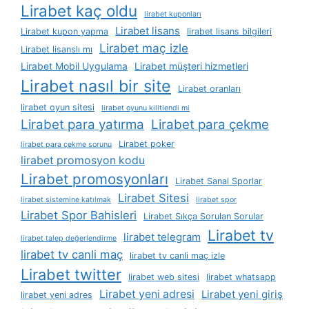
Lirabet kaç oldu
lirabet kuponları
Lirabet lisans
Lirabet kupon yapma
lirabet lisans bilgileri
Lirabet maç izle
Lirabet lisanslı mı
Lirabet Mobil Uygulama
Lirabet müşteri hizmetleri
Lirabet nasıl bir site
Lirabet oranları
lirabet oyun sitesi
lirabet oyunu kilitlendi mi
Lirabet para yatırma
Lirabet para çekme
Lirabet poker
lirabet para çekme sorunu
lirabet promosyon kodu
Lirabet promosyonları
Lirabet Sanal Sporlar
Lirabet Sitesi
lirabet sistemine katılmak
lirabet spor
Lirabet Spor Bahisleri
Lirabet Sıkça Sorulan Sorular
Lirabet tv
lirabet telegram
lirabet talep değerlendirme
lirabet tv canli maç
lirabet tv canli maç izle
Lirabet twitter
lirabet web sitesi
lirabet whatsapp
Lirabet yeni adresi
Lirabet yeni giriş
lirabet yeni adres