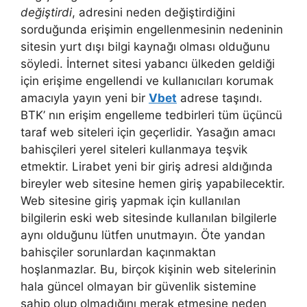
değiştirdi
, adresini neden değiştirdiğini
sorduğunda erişimin engellenmesinin nedeninin
sitesin yurt dışı bilgi kaynağı olması olduğunu
söyledi. İnternet sitesi yabancı ülkeden geldiği
için erişime engellendi ve kullanıcıları korumak
amacıyla yayın yeni bir
Vbet
adrese taşındı.
BTK’ nın erişim engelleme tedbirleri tüm üçüncü
taraf web siteleri için geçerlidir. Yasağın amacı
bahisçileri yerel siteleri kullanmaya teşvik
etmektir. Lirabet yeni bir giriş adresi aldığında
bireyler web sitesine hemen giriş yapabilecektir.
Web sitesine giriş yapmak için kullanılan
bilgilerin eski web sitesinde kullanılan bilgilerle
aynı olduğunu lütfen unutmayın. Öte yandan
bahisçiler sorunlardan kaçınmaktan
hoşlanmazlar. Bu, birçok kişinin web sitelerinin
hala güncel olmayan bir güvenlik sistemine
sahip olup olmadığını merak etmesine neden