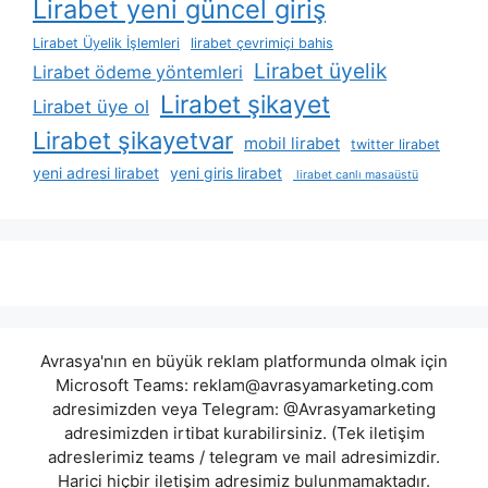
Lirabet yeni güncel giriş
Lirabet Üyelik İşlemleri
lirabet çevrimiçi bahis
Lirabet üyelik
Lirabet ödeme yöntemleri
Lirabet şikayet
Lirabet üye ol
Lirabet şikayetvar
mobil lirabet
twitter lirabet
yeni adresi lirabet
yeni giris lirabet
lirabet canlı masaüstü
Avrasya'nın en büyük reklam platformunda olmak için
Microsoft Teams:
reklam@avrasyamarketing.com
adresimizden veya Telegram: @Avrasyamarketing
adresimizden irtibat kurabilirsiniz. (Tek iletişim
adreslerimiz teams / telegram ve mail adresimizdir.
Harici hiçbir iletişim adresimiz bulunmamaktadır.