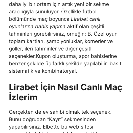
daha iyi bir ortam için artık yeni bir sekme
aracılığıyla sunuluyor. Özellikle futbol
bölümünde maç boyunca
Lirabet canlı
oyunlarına bahis yapma
aktif olan çeşitli
tahminleri görebilirsiniz, örneğin: B. Özel oyun
toplam kartları, şampiyonluklar, kornerler ve
goller, ileri tahminler ve diğer çeşitli
seçenekler.Kupon oluşturma, spor bahislerine
benzer şekilde üç farklı şekilde yapılabilir: basit,
sistematik ve kombinatoryal.
Lirabet İçin Nasıl Canlı Maç
İzlerim
Gerçekten de ev sahibi olmak tek seçenek.
Bunu doğrudan “Kayıt” sekmesinden
yapabilirsiniz. Elbette bu web sitesi