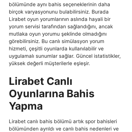
bölümünde aynı bahis seçeneklerinin daha
birçok varyasyonunu bulabilirsiniz. Burada
Lirabet oyun yorumlarının aslında hayali bir
yorum servisi tarafından sağlandığını, ancak
mutlaka oyun yorumu şeklinde olmadığını
görebilirsiniz. Bu canlı simülasyon yorum
hizmeti, çeşitli oyunlarda kullanılabilir ve
uygulamalı sunumlar sağlar. Güncel istatistikler,
yüksek değerli müşterilerle eşleşir.
Lirabet Canlı
Oyunlarına Bahis
Yapma
Lirabet canlı bahis bölümü artık spor bahisleri
bölümünden ayrıldı ve canlı bahis nedenleri ve