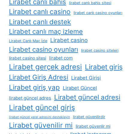
Lirabet canlı bahis
lirabet canlı bahis sitesi
Lirabet canlı casino
lirabet canlı casino oyunları
Lirabet canlı destek
Lirabet canlı maç izleme
Lirabet casino
Lirabet Canlı Maç İzle
Lirabet casino oyunları
lirabet casino siteleri
lirabet com
lirabet casino sitesi
Lirabet gerçek adresi
Lirabet giriş
Lirabet Giriş Adresi
Lirabet Girişi
Lirabet giriş yap
Lirabet Güncel
Lirabet güncel adresi
lirabet güncel adres
Lirabet güncel giriş
lirabet güvenilirdir
lirabet güncel yerel adresini destekleyin
Lirabet güvenilir mi
lirabet güvenlir mi