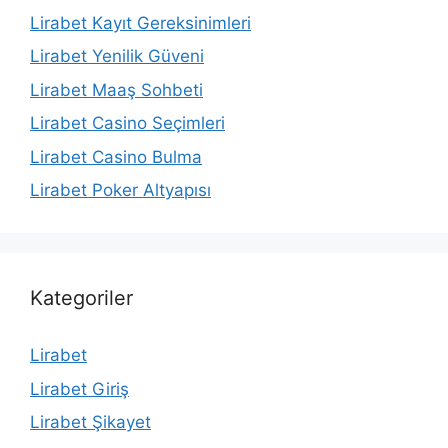
Lirabet Kayıt Gereksinimleri
Lirabet Yenilik Güveni
Lirabet Maaş Sohbeti
Lirabet Casino Seçimleri
Lirabet Casino Bulma
Lirabet Poker Altyapısı
Kategoriler
Lirabet
Lirabet Giriş
Lirabet Şikayet