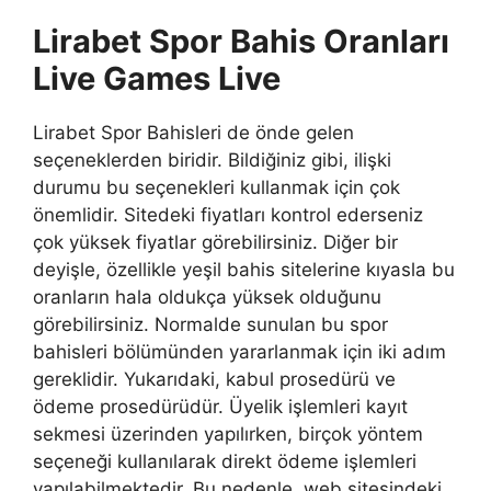
Lirabet Spor Bahis Oranları
Live Games Live
Lirabet Spor Bahisleri de önde gelen
seçeneklerden biridir. Bildiğiniz gibi, ilişki
durumu bu seçenekleri kullanmak için çok
önemlidir. Sitedeki fiyatları kontrol ederseniz
çok yüksek fiyatlar görebilirsiniz. Diğer bir
deyişle, özellikle yeşil bahis sitelerine kıyasla bu
oranların hala oldukça yüksek olduğunu
görebilirsiniz. Normalde sunulan bu spor
bahisleri bölümünden yararlanmak için iki adım
gereklidir. Yukarıdaki, kabul prosedürü ve
ödeme prosedürüdür. Üyelik işlemleri kayıt
sekmesi üzerinden yapılırken, birçok yöntem
seçeneği kullanılarak direkt ödeme işlemleri
yapılabilmektedir. Bu nedenle, web sitesindeki