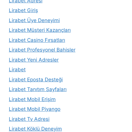
Lirabet Adresi
Lirabet Giriş
Lirabet Üye Deneyimi
Lirabet Müşteri Kazançları
Lirabet Casino Fırsatları
Lirabet Profesyonel Bahisler
Lirabet Yeni Adresler
Lirabet
Lirabet Eposta Desteği
Lirabet Tanıtım Sayfaları
Lirabet Mobil Erişim
Lirabet Mobil Piyango
Lirabet Tv Adresi
Lirabet Köklü Deneyim