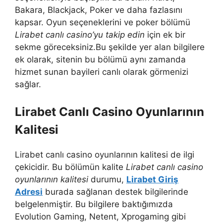
Bakara, Blackjack, Poker ve daha fazlasını
kapsar. Oyun seçeneklerini ve poker bölümü
Lirabet canlı casino’yu takip edin
için ek bir
sekme göreceksiniz.Bu şekilde yer alan bilgilere
ek olarak, sitenin bu bölümü aynı zamanda
hizmet sunan bayileri canlı olarak görmenizi
sağlar.
Lirabet Canlı Casino Oyunlarının
Kalitesi
Lirabet canlı casino oyunlarının kalitesi de ilgi
çekicidir. Bu bölümün kalite
Lirabet canlı casino
oyunlarının kalitesi
durumu,
Lirabet Giriş
Adresi
burada sağlanan destek bilgilerinde
belgelenmiştir. Bu bilgilere baktığımızda
Evolution Gaming, Netent, Xprogaming gibi