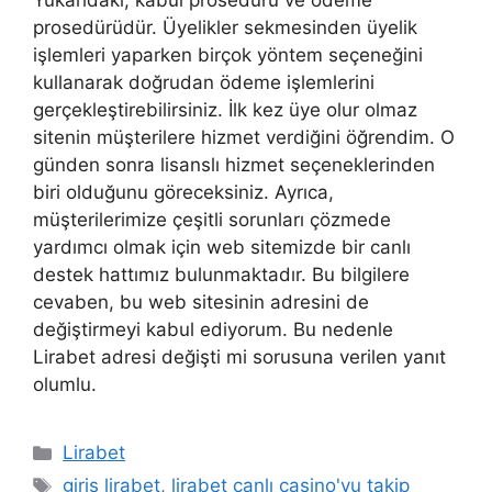
Yukarıdaki, kabul prosedürü ve ödeme
prosedürüdür. Üyelikler sekmesinden üyelik
işlemleri yaparken birçok yöntem seçeneğini
kullanarak doğrudan ödeme işlemlerini
gerçekleştirebilirsiniz. İlk kez üye olur olmaz
sitenin müşterilere hizmet verdiğini öğrendim. O
günden sonra lisanslı hizmet seçeneklerinden
biri olduğunu göreceksiniz. Ayrıca,
müşterilerimize çeşitli sorunları çözmede
yardımcı olmak için web sitemizde bir canlı
destek hattımız bulunmaktadır. Bu bilgilere
cevaben, bu web sitesinin adresini de
değiştirmeyi kabul ediyorum. Bu nedenle
Lirabet adresi değişti mi sorusuna verilen yanıt
olumlu.
Kategoriler
Lirabet
Etiketler
giris lirabet
,
lirabet canlı casino'yu takip