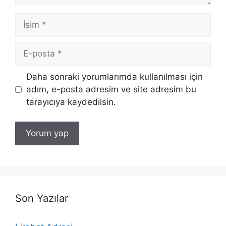
İsim
E-
posta
İnternet
Daha sonraki yorumlarımda kullanılması için
sitesi
adım, e-posta adresim ve site adresim bu
tarayıcıya kaydedilsin.
Son Yazılar