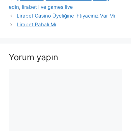
edin
,
lirabet live games live
Lirabet Casino Üyeliğine İhtiyacınız Var Mı
Lirabet Pahalı Mı
Yorum yapın
Yorum