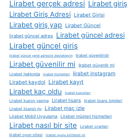
Lirabet gerçek adresi
Lirabet giriş
Lirabet Giriş Adresi
Lirabet Girişi
Lirabet giriş yap
Lirabet Güncel
Lirabet güncel adresi
lirabet güncel adres
Lirabet güncel giriş
lirabet güvenilirdir
lirabet güncel yerel adresini destekleyin
Lirabet güvenilir mi
lirabet güvenlir mi
lirabet instagram
Lirabet hakkında
lirabet hizmetleri
Lirabet kayıt
Lirabet kaydol
Lirabet kaç oldu
lirabet kuponları
Lirabet lisans
Lirabet kupon yapma
lirabet lisans bilgileri
Lirabet maç izle
Lirabet lisanslı mı
Lirabet Mobil Uygulama
Lirabet müşteri hizmetleri
Lirabet nasıl bir site
Lirabet oranları
lirabet oyun sitesi
lirabet oyunu kilitlendi mi