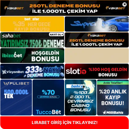
×
LIRABET GİRİŞ İÇİN TIKLAYINIZ!