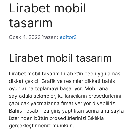
Lirabet mobil
tasarım
Ocak 4, 2022
Yazarı:
editor2
Lirabet mobil tasarım
Lirabet mobil tasarım Lirabet’in cep uygulaması
dikkat çekici. Grafik ve resimler dikkati bahis
oyunlarına toplamayı başarıyor. Mobil ana
sayfadaki sekmeler, kullanıcıların prosedürlerini
çabucak yapmalarına fırsat veriyor diyebiliriz.
Bahis hesabınıza giriş yaptıktan sonra ana sayfa
üzerinden bütün prosedürlerinizi Sıklıkla
gerçekleştirmeniz mümkün.