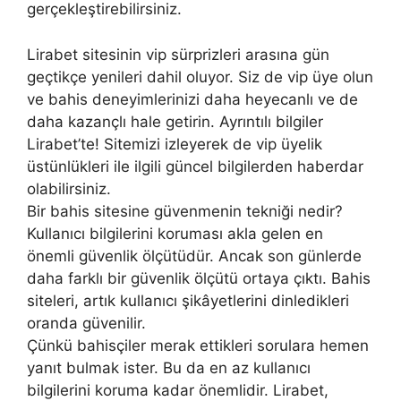
gerçekleştirebilirsiniz.
Lirabet sitesinin vip sürprizleri arasına gün
geçtikçe yenileri dahil oluyor. Siz de vip üye olun
ve bahis deneyimlerinizi daha heyecanlı ve de
daha kazançlı hale getirin. Ayrıntılı bilgiler
Lirabet’te! Sitemizi izleyerek de vip üyelik
üstünlükleri ile ilgili güncel bilgilerden haberdar
olabilirsiniz.
Bir bahis sitesine güvenmenin tekniği nedir?
Kullanıcı bilgilerini koruması akla gelen en
önemli güvenlik ölçütüdür. Ancak son günlerde
daha farklı bir güvenlik ölçütü ortaya çıktı. Bahis
siteleri, artık kullanıcı şikâyetlerini dinledikleri
oranda güvenilir.
Çünkü bahisçiler merak ettikleri sorulara hemen
yanıt bulmak ister. Bu da en az kullanıcı
bilgilerini koruma kadar önemlidir. Lirabet,