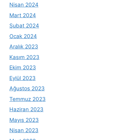
Nisan 2024
Mart 2024
Şubat 2024
Ocak 2024
Aralık 2023
Kasım 2023
Ekim 2023
Eylül 2023
Ağustos 2023
Temmuz 2023
Haziran 2023
Mayıs 2023
Nisan 2023