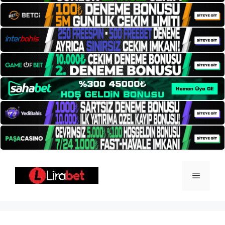
İçeriğe
atla
Menü