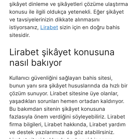
şikâyet dinleme ve şikâyetleri çözüme ulaştırma
konusu ile ilgili oldukça yetenekli. Eğer şikâyet
ve tavsiyelerinizin dikkate alınmasını
istiyorsanız,
Lirabet
sizin için en doğru bahis
sitesidir.
Lirabet şikâyet konusuna
nasıl bakıyor
Kullanıcı güvenliğini sağlayan bahis sitesi,
bunun yanı sıra şikâyet hususlarında da hızlı bir
çözüm sunuyor. Lirabet sitesine üye olanlar,
yaşadıkları sorunları hemen ortadan kaldırıyor.
Bu bakımdan sitenin şikâyet konusuna
fazlasıyla önem verdiğini söyleyebiliriz. Lirabet
firma bilgileri, Lirabet hakkında, Lirabet yardım
ve destek yazılarımıza da göz atabilirsiniz.