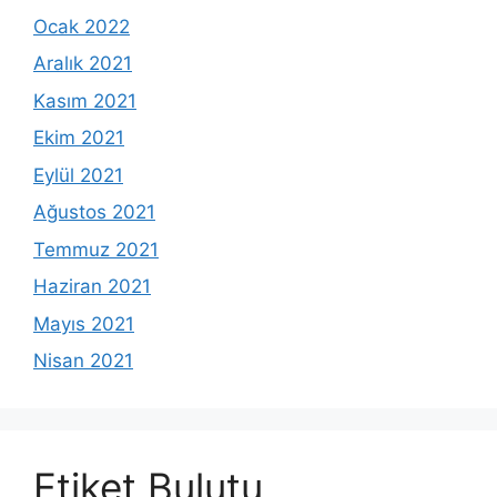
Ocak 2022
Aralık 2021
Kasım 2021
Ekim 2021
Eylül 2021
Ağustos 2021
Temmuz 2021
Haziran 2021
Mayıs 2021
Nisan 2021
Etiket Bulutu