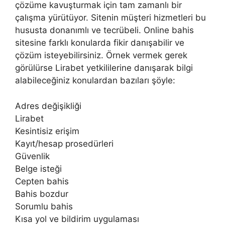
çözüme kavuşturmak için tam zamanlı bir
çalışma yürütüyor. Sitenin müşteri hizmetleri bu
hususta donanımlı ve tecrübeli. Online bahis
sitesine farklı konularda fikir danışabilir ve
çözüm isteyebilirsiniz. Örnek vermek gerek
görülürse Lirabet yetkililerine danışarak bilgi
alabileceğiniz konulardan bazıları şöyle:
Adres değişikliği
Lirabet
Kesintisiz erişim
Kayıt/hesap prosedürleri
Güvenlik
Belge isteği
Cepten bahis
Bahis bozdur
Sorumlu bahis
Kısa yol ve bildirim uygulaması