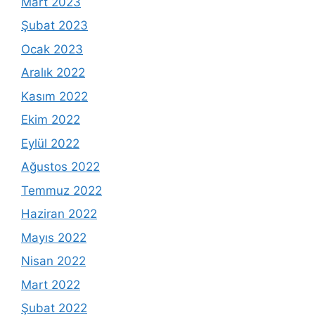
Mart 2023
Şubat 2023
Ocak 2023
Aralık 2022
Kasım 2022
Ekim 2022
Eylül 2022
Ağustos 2022
Temmuz 2022
Haziran 2022
Mayıs 2022
Nisan 2022
Mart 2022
Şubat 2022