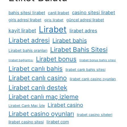
casino sitesi lirabet
bahis sitesi lirabet
canli lirabet
giris adresi lirabet
güncel adresi lirabet
giris lirabet
Lirabet
kayit lirabet
lirabet adres
Lirabet adresi
Lirabet bahis
Lirabet Bahis Sitesi
Lirabet bahis oranları
Lirabet bonus
lirabet bağlantısı
lirabet bonus bahis sitesi
Lirabet canlı bahis
lirabet canlı bahis sitesi
Lirabet canlı casino
lirabet canlı casino oyunları
Lirabet canlı destek
Lirabet canlı maç izleme
Lirabet casino
Lirabet Canlı Maç İzle
Lirabet casino oyunları
lirabet casino siteleri
lirabet com
lirabet casino sitesi