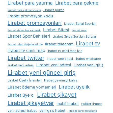
Lirabet para yatırma
Lirabet para çekme
Lirabet poker
lirabet para çekme sorunu
lirabet promosyon kodu
Lirabet promosyonları
Lirabet Sanal Sporlar
Lirabet Sitesi
lirabet sistemine katılmak
lirabet spor
Lirabet Spor Bahisleri
Lirabet Sıkça Sorulan Sorular
Lirabet tv
lirabet telegram
lirabet talep değerlendirme
lirabet tv canli maç
lirabet tv canli maç izle
Lirabet twitter
lirabet web sitesi
lirabet whatsapp
Lirabet yeni adresi
Lirabet yeni giriş
lirabet yeni adres
Lirabet yeni güncel giriş
Lirabet Üyelik İşlemleri
lirabet çevrimiçi bahis
Lirabet üyelik
Lirabet ödeme yöntemleri
Lirabet şikayet
Lirabet üye ol
Lirabet şikayetvar
mobil lirabet
twitter lirabet
yeni adresi lirabet
yeni giris lirabet
lirabet canlı masaüstü