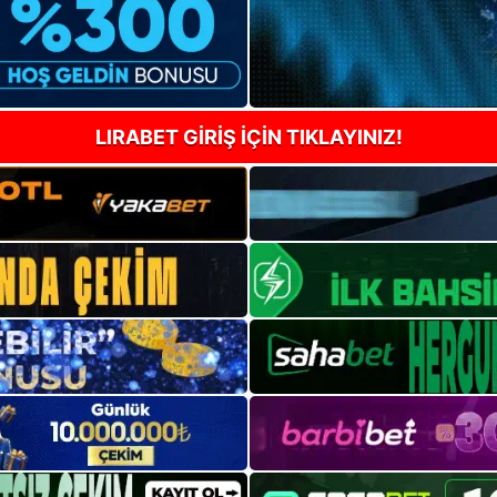
LIRABET GİRİŞ İÇİN TIKLAYINIZ!