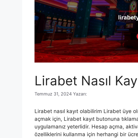
Lirabet Nasıl Kayı
Temmuz 31, 2024
Yazarı:
Lirabet nasıl kayıt olabilirim Lirabet üye 
açmak için, Lirabet kayıt butonuna tıklama
uygulamanız yeterlidir. Hesap açma, akti
özelliklerini kullanma için herhangi bir ü