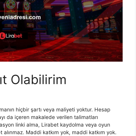
t Olabilirim
olmanın hiçbir şartı veya maliyeti yoktur. Hesap
yı da içeren makalede verilen talimatları
vasyon linki alma, Lirabet kaydolma veya oyun
cret alınmaz. Maddi katkım yok, maddi katkım yok.