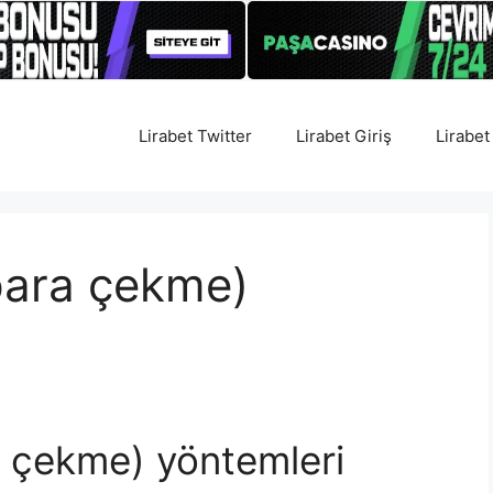
Lirabet Twitter
Lirabet Giriş
Lirabet
para çekme)
 çekme) yöntemleri