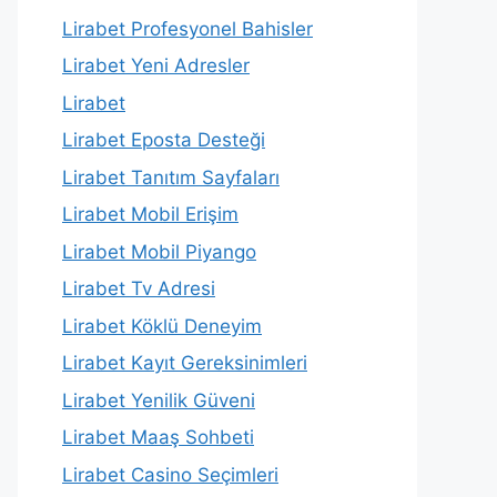
Lirabet Profesyonel Bahisler
Lirabet Yeni Adresler
Lirabet
Lirabet Eposta Desteği
Lirabet Tanıtım Sayfaları
Lirabet Mobil Erişim
Lirabet Mobil Piyango
Lirabet Tv Adresi
Lirabet Köklü Deneyim
Lirabet Kayıt Gereksinimleri
Lirabet Yenilik Güveni
Lirabet Maaş Sohbeti
Lirabet Casino Seçimleri