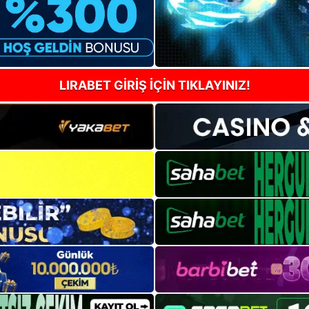
LIRABET GİRİŞ İÇİN TIKLAYINIZ!