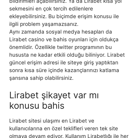
bildirimleri açabilirsiniz. Ya da Lirabet kısa yol
sekmesini en çok tercih edilenlere
ekleyebilirsiniz. Bu biçimde erişim konusu ile
ilgili problem yaşamazsanız.
Aynı zamanda sosyal medya hesapları da
Lirabet casino ve bahis oyunları için oldukça
önemlidir. Özellikle twitter programının bu
hususta ne kadar etkili olduğu biliniyor. Lirabet
güncel erişim adresi ile siteye giriş yaptıktan
sonra kısa süre içinde kazançlarınızı katlama
şansına sahip olabilirsiniz.
Lirabet şikayet var mı
konusu bahis
Lirabet sitesi ulaşımı en Lirabet ve
kullanıcılarına en özel teklifleri veren tek site
olmaya devam ediyor. Kullanım Lirabetlığı ile her