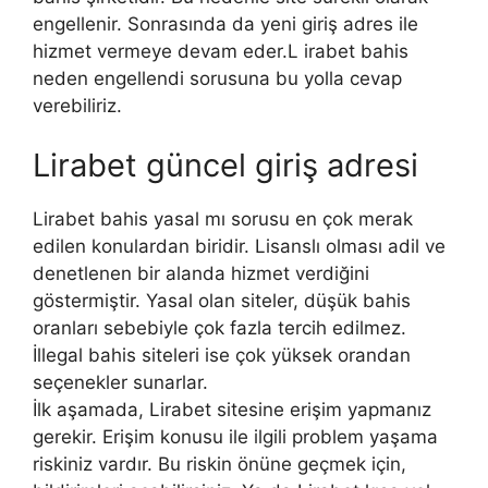
engellenir. Sonrasında da yeni giriş adres ile
hizmet vermeye devam eder.L irabet bahis
neden engellendi sorusuna bu yolla cevap
verebiliriz.
Lirabet güncel giriş adresi
Lirabet bahis yasal mı sorusu en çok merak
edilen konulardan biridir. Lisanslı olması adil ve
denetlenen bir alanda hizmet verdiğini
göstermiştir. Yasal olan siteler, düşük bahis
oranları sebebiyle çok fazla tercih edilmez.
İllegal bahis siteleri ise çok yüksek orandan
seçenekler sunarlar.
İlk aşamada, Lirabet sitesine erişim yapmanız
gerekir. Erişim konusu ile ilgili problem yaşama
riskiniz vardır. Bu riskin önüne geçmek için,