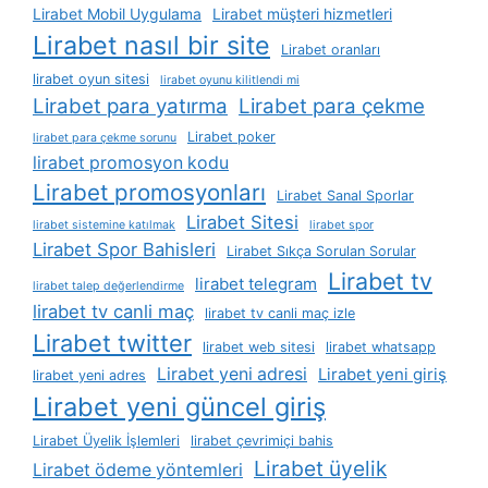
Lirabet Mobil Uygulama
Lirabet müşteri hizmetleri
Lirabet nasıl bir site
Lirabet oranları
lirabet oyun sitesi
lirabet oyunu kilitlendi mi
Lirabet para yatırma
Lirabet para çekme
Lirabet poker
lirabet para çekme sorunu
lirabet promosyon kodu
Lirabet promosyonları
Lirabet Sanal Sporlar
Lirabet Sitesi
lirabet sistemine katılmak
lirabet spor
Lirabet Spor Bahisleri
Lirabet Sıkça Sorulan Sorular
Lirabet tv
lirabet telegram
lirabet talep değerlendirme
lirabet tv canli maç
lirabet tv canli maç izle
Lirabet twitter
lirabet web sitesi
lirabet whatsapp
Lirabet yeni adresi
Lirabet yeni giriş
lirabet yeni adres
Lirabet yeni güncel giriş
Lirabet Üyelik İşlemleri
lirabet çevrimiçi bahis
Lirabet üyelik
Lirabet ödeme yöntemleri