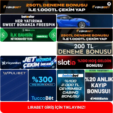
×
LIRABET GİRİŞ İÇİN TIKLAYINIZ!