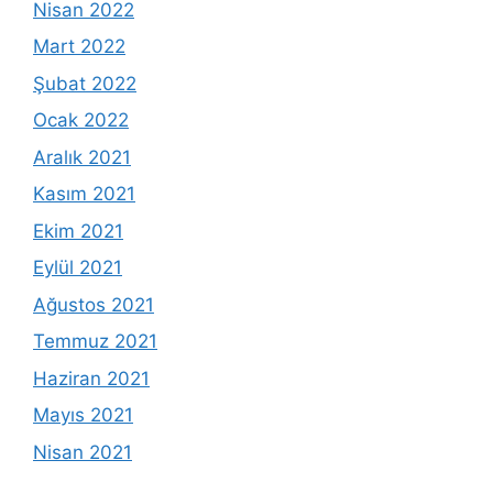
Nisan 2022
Mart 2022
Şubat 2022
Ocak 2022
Aralık 2021
Kasım 2021
Ekim 2021
Eylül 2021
Ağustos 2021
Temmuz 2021
Haziran 2021
Mayıs 2021
Nisan 2021