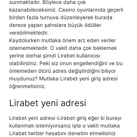
sunmaktadır. Böylece daha çok
kazanabileceksiniz. Casino oyunlarında geçerli
birden fazla turnuva düzenleyerek burada
derece yapan şahıslara büyük ödüller
verebilmektedir.
Kaydolurken mutlaka önem arz eden veriler
istememektedir. O vakit daha çok beklemek
yerine derhal şimdi Lirabet kullanıcısı
olabilirsiniz. Peki siz onun engellendiğini ve bu
önlemeden ötürü adres değiştirdiğini biliyor
muydunuz? Mutlaka Lirabet yeni giriş adresi
öğrenmelisiniz.
Lirabet yeni adresi
Lirabet yeni adresi-Lirabet giriş eğer ki burayı
kullanmak istemiyorsanız işte o vakit mutlaka
Lirabet twitter hesabını denetim etmelisiniz