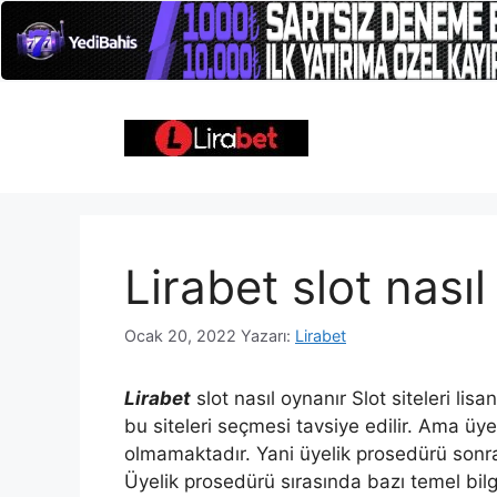
İçeriğe
atla
Lirabet slot nasıl
Ocak 20, 2022
Yazarı:
Lirabet
Lirabet
slot nasıl oynanır Slot siteleri li
bu siteleri seçmesi tavsiye edilir. Ama
olmamaktadır. Yani üyelik prosedürü sonr
Üyelik prosedürü sırasında bazı temel bilgi