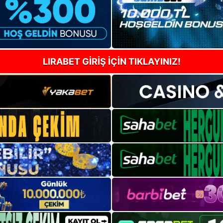
LIRABET GİRİŞ İÇİN TIKLAYINIZ!