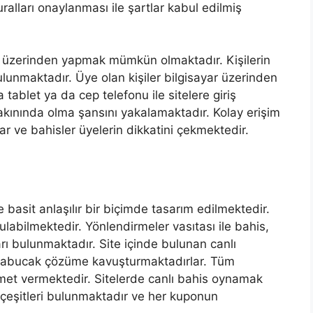
uralları onaylanması ile şartlar kabul edilmiş
net üzerinden yapmak mümkün olmaktadır. Kişilerin
lunmaktadır. Üye olan kişiler bilgisayar üzerinden
tablet ya da cep telefonu ile sitelere giriş
yakınında olma şansını yakalamaktadır. Kolay erişim
r ve bahisler üyelerin dikkatini çekmektedir.
ve basit anlaşılır bir biçimde tasarım edilmektedir.
ulabilmektedir. Yönlendirmeler vasıtası ile bahis,
arı bulunmaktadır. Site içinde bulunan canlı
ni çabucak çözüme kavuşturmaktadırlar. Tüm
met vermektedir. Sitelerde canlı bahis oynamak
 çeşitleri bulunmaktadır ve her kuponun