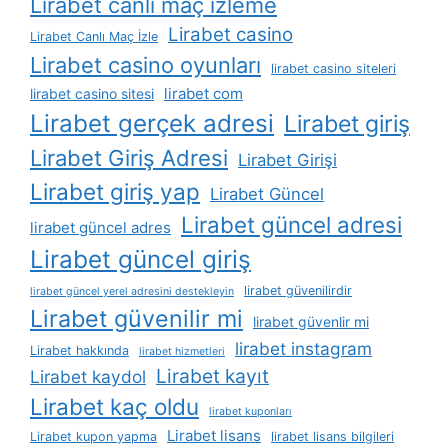
Lirabet canlı maç izleme
Lirabet casino
Lirabet Canlı Maç İzle
Lirabet casino oyunları
lirabet casino siteleri
lirabet com
lirabet casino sitesi
Lirabet gerçek adresi
Lirabet giriş
Lirabet Giriş Adresi
Lirabet Girişi
Lirabet giriş yap
Lirabet Güncel
Lirabet güncel adresi
lirabet güncel adres
Lirabet güncel giriş
lirabet güvenilirdir
lirabet güncel yerel adresini destekleyin
Lirabet güvenilir mi
lirabet güvenlir mi
lirabet instagram
Lirabet hakkında
lirabet hizmetleri
Lirabet kayıt
Lirabet kaydol
Lirabet kaç oldu
lirabet kuponları
Lirabet lisans
Lirabet kupon yapma
lirabet lisans bilgileri