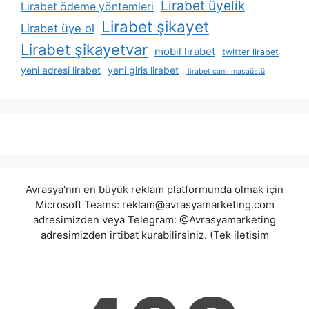
Lirabet üyelik
Lirabet ödeme yöntemleri
Lirabet şikayet
Lirabet üye ol
Lirabet şikayetvar
mobil lirabet
twitter lirabet
yeni adresi lirabet
yeni giris lirabet
lirabet canlı masaüstü
Avrasya'nın en büyük reklam platformunda olmak için
Microsoft Teams:
reklam@avrasyamarketing.com
adresimizden veya Telegram: @Avrasyamarketing
adresimizden irtibat kurabilirsiniz. (Tek iletişim
adreslerimiz teams / telegram ve mail adresimizdir.
Harici hiçbir iletişim adresimiz bulunmamaktadır.
Lütfen itibar etmeyiniz.) Türkiye yasalarına göre 7258
sayılı kanun uyarınca yasa dışı bahis oynamanın