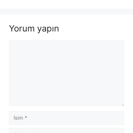
Yorum yapın
Yorum
İsim
E-