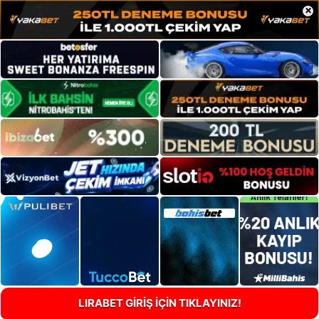
×
LIRABET GİRİŞ İÇİN TIKLAYINIZ!