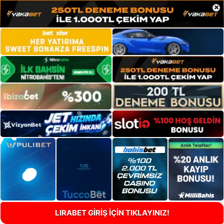
×
LIRABET GİRİŞ İÇİN TIKLAYINIZ!