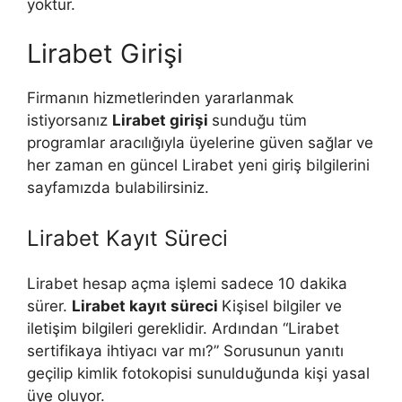
yoktur.
Lirabet Girişi
Firmanın hizmetlerinden yararlanmak
istiyorsanız
Lirabet girişi
sunduğu tüm
programlar aracılığıyla üyelerine güven sağlar ve
her zaman en güncel Lirabet yeni giriş bilgilerini
sayfamızda bulabilirsiniz.
Lirabet Kayıt Süreci
Lirabet hesap açma işlemi sadece 10 dakika
sürer.
Lirabet kayıt süreci
Kişisel bilgiler ve
iletişim bilgileri gereklidir. Ardından “Lirabet
sertifikaya ihtiyacı var mı?” Sorusunun yanıtı
geçilip kimlik fotokopisi sunulduğunda kişi yasal
üye oluyor.