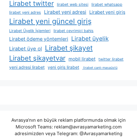
Lirabet twitter
lirabet web sitesi
lirabet whatsapp
Lirabet yeni adresi
Lirabet yeni giriş
lirabet yeni adres
Lirabet yeni güncel giriş
Lirabet Üyelik İşlemleri
lirabet çevrimiçi bahis
Lirabet üyelik
Lirabet ödeme yöntemleri
Lirabet şikayet
Lirabet üye ol
Lirabet şikayetvar
mobil lirabet
twitter lirabet
yeni adresi lirabet
yeni giris lirabet
lirabet canlı masaüstü
Avrasya'nın en büyük reklam platformunda olmak için
Microsoft Teams:
reklam@avrasyamarketing.com
adresimizden veya Telegram: @Avrasyamarketing