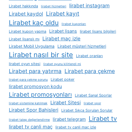
lirabet instagram
Lirabet hakkında
lirabet hizmetleri
Lirabet kayıt
Lirabet kaydol
Lirabet kaç oldu
lirabet kuponları
Lirabet lisans
Lirabet kupon yapma
lirabet lisans bilgileri
Lirabet maç izle
Lirabet lisanslı mı
Lirabet Mobil Uygulama
Lirabet müşteri hizmetleri
Lirabet nasıl bir site
Lirabet oranları
lirabet oyun sitesi
lirabet oyunu kilitlendi mi
Lirabet para yatırma
Lirabet para çekme
Lirabet poker
lirabet para çekme sorunu
lirabet promosyon kodu
Lirabet promosyonları
Lirabet Sanal Sporlar
Lirabet Sitesi
lirabet sistemine katılmak
lirabet spor
Lirabet Spor Bahisleri
Lirabet Sıkça Sorulan Sorular
Lirabet tv
lirabet telegram
lirabet talep değerlendirme
lirabet tv canli maç
lirabet tv canli maç izle