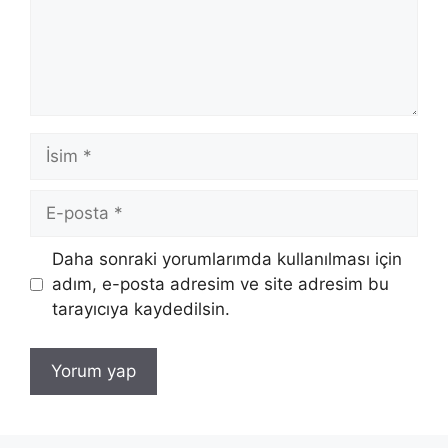
İsim
E-
posta
İnternet
Daha sonraki yorumlarımda kullanılması için
sitesi
adım, e-posta adresim ve site adresim bu
tarayıcıya kaydedilsin.