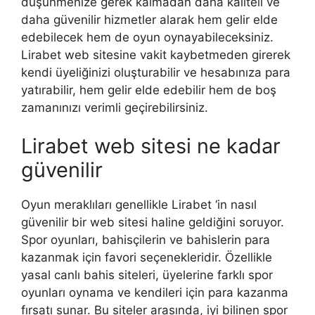
düşünmenize gerek kalmadan daha kaliteli ve
daha güvenilir hizmetler alarak hem gelir elde
edebilecek hem de oyun oynayabileceksiniz.
Lirabet web sitesine vakit kaybetmeden girerek
kendi üyeliğinizi oluşturabilir ve hesabınıza para
yatırabilir, hem gelir elde edebilir hem de boş
zamanınızı verimli geçirebilirsiniz.
Lirabet web sitesi ne kadar
güvenilir
Oyun meraklıları genellikle Lirabet ‘in nasıl
güvenilir bir web sitesi haline geldiğini soruyor.
Spor oyunları, bahisçilerin ve bahislerin para
kazanmak için favori seçenekleridir. Özellikle
yasal canlı bahis siteleri, üyelerine farklı spor
oyunları oynama ve kendileri için para kazanma
fırsatı sunar. Bu siteler arasında, iyi bilinen spor