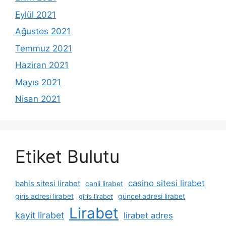
Eylül 2021
Ağustos 2021
Temmuz 2021
Haziran 2021
Mayıs 2021
Nisan 2021
Etiket Bulutu
casino sitesi lirabet
bahis sitesi lirabet
canli lirabet
giris adresi lirabet
güncel adresi lirabet
giris lirabet
Lirabet
kayit lirabet
lirabet adres