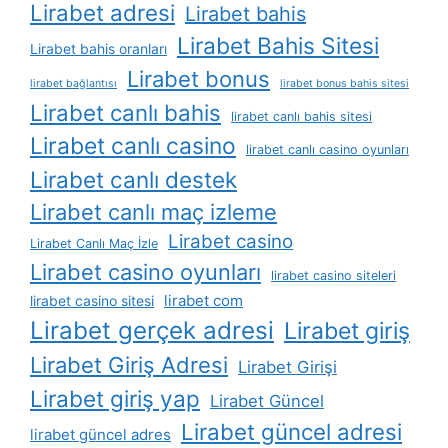
Lirabet adresi
Lirabet bahis
Lirabet Bahis Sitesi
Lirabet bahis oranları
Lirabet bonus
lirabet bağlantısı
lirabet bonus bahis sitesi
Lirabet canlı bahis
lirabet canlı bahis sitesi
Lirabet canlı casino
lirabet canlı casino oyunları
Lirabet canlı destek
Lirabet canlı maç izleme
Lirabet casino
Lirabet Canlı Maç İzle
Lirabet casino oyunları
lirabet casino siteleri
lirabet com
lirabet casino sitesi
Lirabet gerçek adresi
Lirabet giriş
Lirabet Giriş Adresi
Lirabet Girişi
Lirabet giriş yap
Lirabet Güncel
Lirabet güncel adresi
lirabet güncel adres