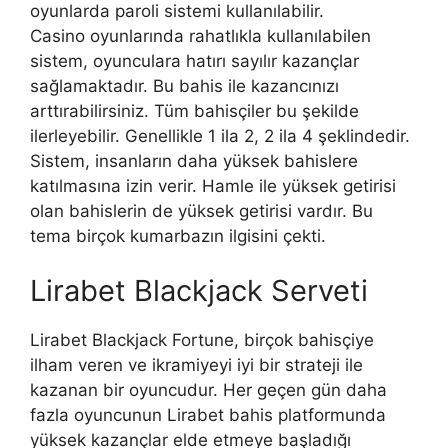
oyunlarda paroli sistemi kullanılabilir.
Casino oyunlarında rahatlıkla kullanılabilen
sistem, oyunculara hatırı sayılır kazançlar
sağlamaktadır. Bu bahis ile kazancınızı
arttırabilirsiniz. Tüm bahisçiler bu şekilde
ilerleyebilir. Genellikle 1 ila 2, 2 ila 4 şeklindedir.
Sistem, insanların daha yüksek bahislere
katılmasına izin verir. Hamle ile yüksek getirisi
olan bahislerin de yüksek getirisi vardır. Bu
tema birçok kumarbazın ilgisini çekti.
Lirabet Blackjack Serveti
Lirabet Blackjack Fortune, birçok bahisçiye
ilham veren ve ikramiyeyi iyi bir strateji ile
kazanan bir oyuncudur. Her geçen gün daha
fazla oyuncunun Lirabet bahis platformunda
yüksek kazançlar elde etmeye başladığı