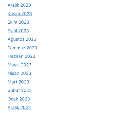
Aralık 2023
Kasım 2023
Ekim 2023
Eylül 2023
Ağustos 2023
Temmuz 2023
Haziran 2023
Mayıs 2023
Nisan 2023
Mart 2023
Şubat 2023
Ocak 2023
Aralık 2022