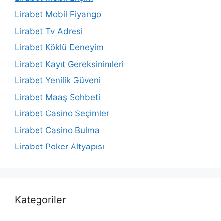
Lirabet Mobil Piyango
Lirabet Tv Adresi
Lirabet Köklü Deneyim
Lirabet Kayıt Gereksinimleri
Lirabet Yenilik Güveni
Lirabet Maaş Sohbeti
Lirabet Casino Seçimleri
Lirabet Casino Bulma
Lirabet Poker Altyapısı
Kategoriler