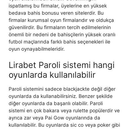
ispatlamış bu firmalar, üyelerine en yüksek
bedava bahis bonusu veren sitelerdir. Bu
firmalar kurumsal oyun firmalarıdır ve oldukça
güvenilirdir. Bu firmaların tercih edilmelerinin
önemli bir nedeni de bahisçilerin yüksek oranlı
futbol maçlarında farklı bahis seçenekleri ile
oyun oynayabilmeleridir.
Lirabet Paroli sistemi hangi
oyunlarda kullanılabilir
Paroli sistemini sadece blackjackte değil diğer
oyunlarda da kullanabilirsiniz. Benzer şekilde
diğer oyunlarda da başarılı olabilir. Paroli
sistemi en çok bakara veya rulette popülerdir ve
ayrıca zar veya Pai Gow oyunlarında da
kullanılabilir. Bu oyunlarda sic co veya poker gibi