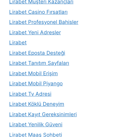
Lirabet Müşteri Kazançları
Lirabet Casino Fırsatları
Lirabet Profesyonel Bahisler
Lirabet Yeni Adresler
Lirabet
Lirabet Eposta Desteği
Lirabet Tanıtım Sayfaları
Lirabet Mobil Erişim
Lirabet Mobil Piyango
Lirabet Tv Adresi
Lirabet Köklü Deneyim
Lirabet Kayıt Gereksinimleri
Lirabet Yenilik Güveni
Lirabet Maaş Sohbeti