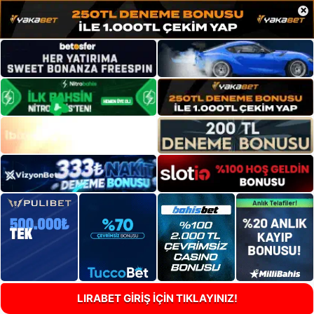
×
LIRABET GİRİŞ İÇİN TIKLAYINIZ!