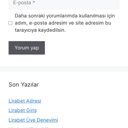
posta
İnternet
Daha sonraki yorumlarımda kullanılması için
sitesi
adım, e-posta adresim ve site adresim bu
tarayıcıya kaydedilsin.
Son Yazılar
Lirabet Adresi
Lirabet Giriş
Lirabet Üye Deneyimi