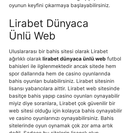
oyunun keyfini çıkarmaya başlayabilirsiniz.
Lirabet Dünyaca
Ünlü Web
Uluslararası bir bahis sitesi olarak Lirabet
ağırlıklı olarak
lirabet dünyaca ünlü web
futbol
bahisleri ile ilgilenmektedir ancak sitede hem
spor dallarında hem de casino oyunlarında
bahis oyunları bulabilirsiniz. Lirabet sitesinin
lisansı yabancılara aittir. Lirabet web sitesinde
basitçe bahis yapıp casino oyunları oynayabilir
miyiz diye soranlara, Lirabet çok güvenilir bir
web sitesi olduğu için kolayca bahis oynayabilir
ve casino oyunlarınızı oynayabilirsiniz. Bahis
sitelerinde oyun oynamak çok zor ama artık
değil. Sadece bu sitelerin lisanslı olup