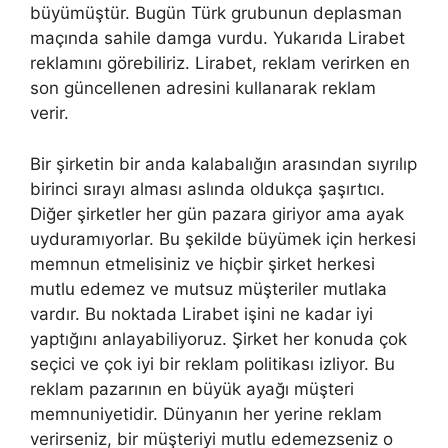
büyümüştür. Bugün Türk grubunun deplasman
maçında sahile damga vurdu. Yukarıda Lirabet
reklamını görebiliriz. Lirabet, reklam verirken en
son güncellenen adresini kullanarak reklam
verir.
Bir şirketin bir anda kalabalığın arasından sıyrılıp
birinci sırayı alması aslında oldukça şaşırtıcı.
Diğer şirketler her gün pazara giriyor ama ayak
uyduramıyorlar. Bu şekilde büyümek için herkesi
memnun etmelisiniz ve hiçbir şirket herkesi
mutlu edemez ve mutsuz müşteriler mutlaka
vardır. Bu noktada Lirabet işini ne kadar iyi
yaptığını anlayabiliyoruz. Şirket her konuda çok
seçici ve çok iyi bir reklam politikası izliyor. Bu
reklam pazarının en büyük ayağı müşteri
memnuniyetidir. Dünyanın her yerine reklam
verirseniz, bir müşteriyi mutlu edemezseniz o