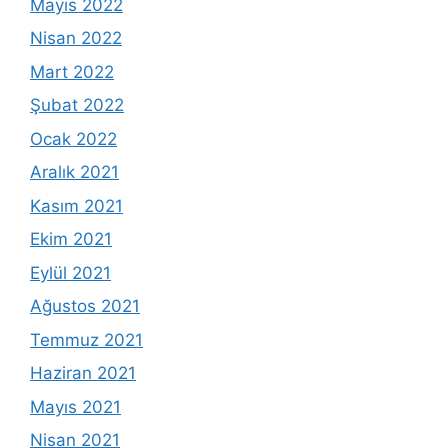
Mayıs 2022
Nisan 2022
Mart 2022
Şubat 2022
Ocak 2022
Aralık 2021
Kasım 2021
Ekim 2021
Eylül 2021
Ağustos 2021
Temmuz 2021
Haziran 2021
Mayıs 2021
Nisan 2021